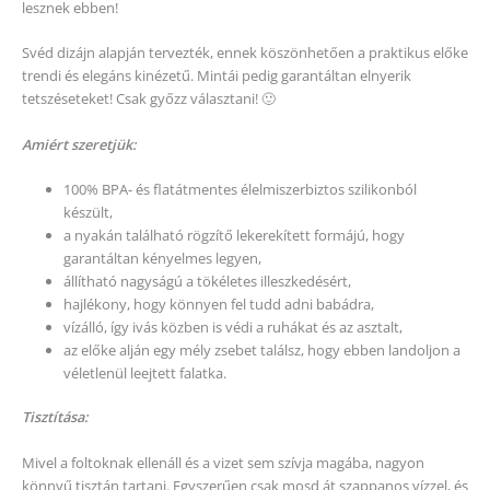
lesznek ebben!
Svéd dizájn alapján tervezték, ennek köszönhetően a praktikus előke
trendi és elegáns kinézetű. Mintái pedig garantáltan elnyerik
tetszéseteket! Csak győzz választani! 🙂
Amiért szeretjük:
100% BPA- és flatátmentes élelmiszerbiztos szilikonból
készült,
a nyakán található rögzítő lekerekített formájú, hogy
garantáltan kényelmes legyen,
állítható nagyságú a tökéletes illeszkedésért,
hajlékony, hogy könnyen fel tudd adni babádra,
vízálló, így ivás közben is védi a ruhákat és az asztalt,
az előke alján egy mély zsebet találsz, hogy ebben landoljon a
véletlenül leejtett falatka.
Tisztítása:
Mivel a foltoknak ellenáll és a vizet sem szívja magába, nagyon
könnyű tisztán tartani. Egyszerűen csak mosd át szappanos vízzel, és