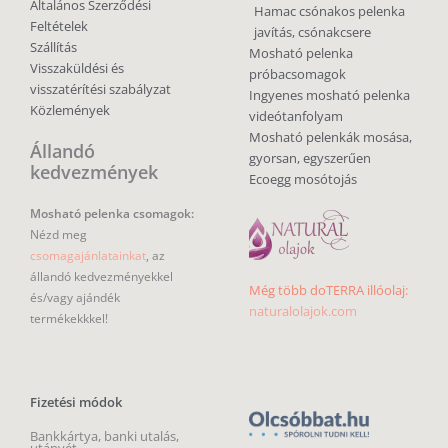
Általános Szerződési
Hamac csónakos pelenka
Feltételek
javítás, csónakcsere
Szállítás
Mosható pelenka
Visszaküldési és
próbacsomagok
visszatérítési szabályzat
Ingyenes mosható pelenka
Közlemények
videótanfolyam
Mosható pelenkák mosása,
Állandó
gyorsan, egyszerűen
kedvezmények
Ecoegg mosótojás
Mosható pelenka csomagok:
Nézd meg
csomagajánlatainkat
, az
állandó kedvezményekkel
Még több doTERRA illóolaj:
és/vagy ajándék
naturalolajok.com
termékekkkel!
Fizetési módok
Bankkártya, banki utalás,
utánvét