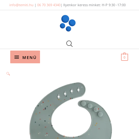
Skip
info@temiti.hu
|
06 70 369 4340
| Ilyenkor keress minket: H-P 9:30 -17:00
to
content
Below
MENÜ
0
Header
🔍