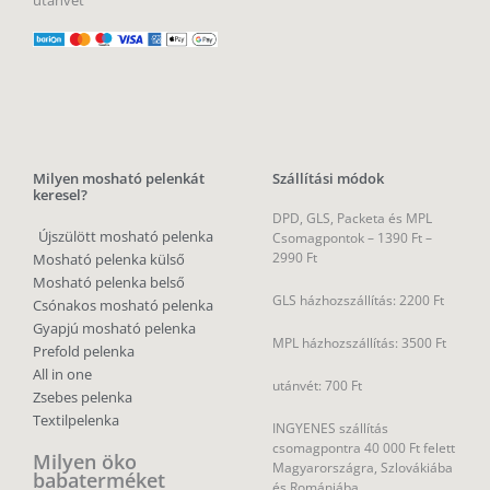
Milyen mosható pelenkát
Szállítási módok
keresel?
DPD, GLS, Packeta és MPL
Újszülött mosható pelenka
Csomagpontok –
1390 Ft –
2990 Ft
Mosható pelenka külső
Mosható pelenka belső
GLS házhozszállítás: 2200 Ft
Csónakos mosható pelenka
Gyapjú mosható pelenka
MPL házhozszállítás: 3500 Ft
Prefold pelenka
All in one
utánvét: 700 Ft
Zsebes pelenka
Textilpelenka
INGYENES szállítás
csomagpontra 40 000 Ft felett
Milyen öko
Magyarországra, Szlovákiába
babaterméket
és Romániába