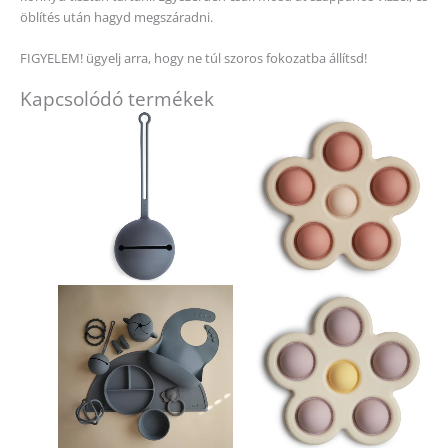
öblítés után hagyd megszáradni.
FIGYELEM! ügyelj arra, hogy ne túl szoros fokozatba állítsd!
Kapcsolódó termékek
Ennek
a
terméknek
több
variációja
van.
A
változatok
a
termékold
választhat
ki