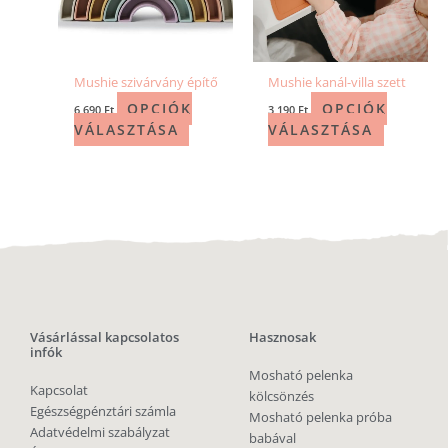
Mushie szivárvány építő
Mushie kanál-villa szett
OPCIÓK
OPCIÓK
6 690
Ft
3 190
Ft
VÁLASZTÁSA
VÁLASZTÁSA
Vásárlással kapcsolatos
Hasznosak
infók
Mosható pelenka
Kapcsolat
kölcsönzés
Egészségpénztári számla
Mosható pelenka próba
Adatvédelmi szabályzat
babával