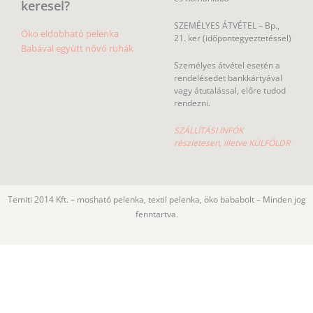
keresel?
SZEMÉLYES ÁTVÉTEL – Bp.,
Öko eldobható pelenka
21. ker (időpontegyeztetéssel)
Babával együtt nővő ruhák
Személyes átvétel esetén a
rendelésedet bankkártyával
vagy átutalással, előre tudod
rendezni.
SZÁLLÍTÁSI INFÓK
részletesen, illetve KÜLFÖLDR
Temiti 2014 Kft. – mosható pelenka, textil pelenka, öko bababolt – Minden jog
fenntartva.