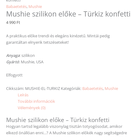
Babaetetés
,
Mushie
Mushie szilikon előke – Türkiz konfetti
4 990
Ft
A praktikus előke trendi és elegáns kinézetű. Mintái pedig
garantáltan elnyerik tetszéseteket!
Anyaga
: szilikon
Gyártó
: Mushie, USA
Elfogyott
Cikkszám:
MUSHIE-EL-TURKIZ
Kategóriák:
Babaetetés
,
Mushie
Leírás
További információk
Vélemények (0)
Mushie szilikon előke – Türkiz konfetti
Hogyan tartsd legalább viszonylag tisztán totyogósodat, amikor
elkezd önállóan enni…? A Mushie szilikon előkék nagy segítségedre