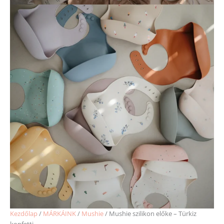
Kezdőlap
/
MÁRKÁINK
/
Mushie
/ Mushie szilikon előke – Türkiz
konfetti