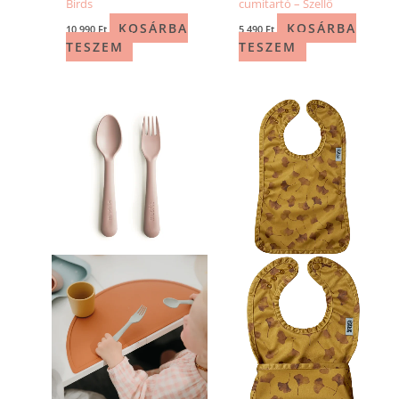
Birds
cumitartó – Szellő
KOSÁRBA
KOSÁRBA
10 990
Ft
5 490
Ft
TESZEM
TESZEM
Ennek
a
terméknek
több
variációja
van.
A
változatok
a
termékoldalon
választhatók
ki