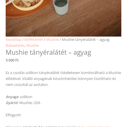
Kezdőlap
/
MÁRKÁINK
/
Mushie
/ Mushie tányéralátét – agyag
Babaetetés
,
Mushie
Mushie tányéralátét – agyag
5 690
Ft
Ez a csodás szilikon tányéralátét tökéletesen kombinálható a Mushie
előkéivel. Vízálló anyagának köszönhetően könnyen tisztítható és
nem csúszkál az asztalon.
Anyaga
: szilikon
Gyártó
: Mushie, USA
Elfogyott