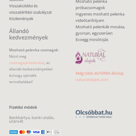
Mosható pelenka
Visszaküldési és
próbacsomagok
visszatérítési szabályzat
Ingyenes mosható pelenka
Közlemények
videótanfolyam
Mosható pelenkák mosása,
Állandó
gyorsan, egyszerűen
kedvezmények
Ecoegg mosótojás
Mosható pelenka csomagok:
Nézd meg
csomagajánlatainkat
, az
állandó kedvezményekkel
Még több doTERRA illóolaj:
és/vagy ajándék
naturalolajok.com
termékekkkel!
Fizetési módok
Bankkártya, banki utalás,
utánvét