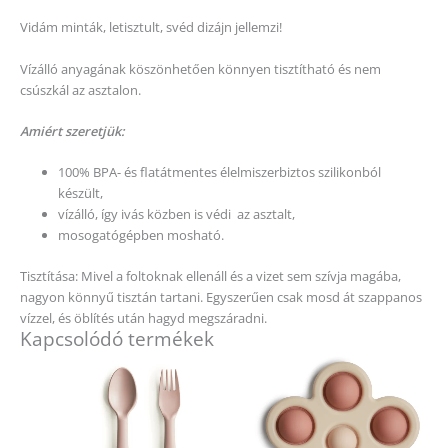
Vidám minták, letisztult, svéd dizájn jellemzi!
Vízálló anyagának köszönhetően könnyen tisztítható és nem
csúszkál az asztalon.
Amiért szeretjük:
100% BPA- és flatátmentes élelmiszerbiztos szilikonból
készült,
vízálló, így ivás közben is védi az asztalt,
mosogatógépben mosható.
Tisztítása: Mivel a foltoknak ellenáll és a vizet sem szívja magába,
nagyon könnyű tisztán tartani. Egyszerűen csak mosd át szappanos
vízzel, és öblítés után hagyd megszáradni.
Kapcsolódó termékek
Ennek
Ennek
a
a
terméknek
terméknek
több
több
variációja
variációja