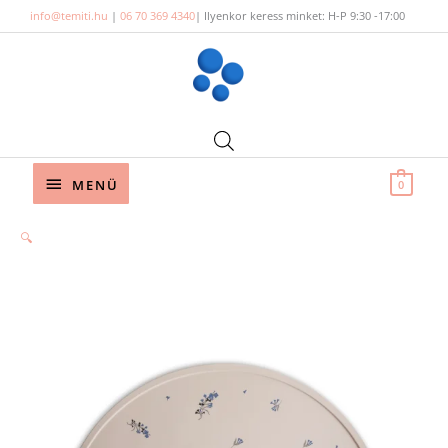
Skip
info@temiti.hu
|
06 70 369 4340
| Ilyenkor keress minket: H-P 9:30 -17:00
to
content
Below
MENÜ
0
Header
🔍