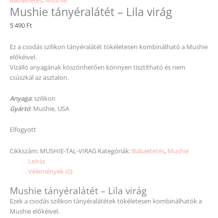
Mushie tányéralátét – Lila virág
5 490
Ft
Ez a csodás szilikon tányéralátét tökéletesen kombinálható a Mushie
előkéivel.
Vízálló anyagának köszönhetően könnyen tisztítható és nem
csúszkál az asztalon.
Anyaga
: szilikon
Gyártó
: Mushie, USA
Elfogyott
Cikkszám:
MUSHIE-TAL-VIRAG
Kategóriák:
Babaetetés
,
Mushie
Leírás
Vélemények (0)
Mushie tányéralátét – Lila virág
Ezek a csodás szilikon tányéralátétek tökéletesen kombinálhatók a
Mushie előkéivel.