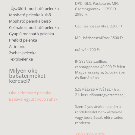
DPD, GLS, Packeta és MPL
Újszülött mosható pelenka
Csomagpontok –
1390 Ft –
2990 Ft
Mosható pelenka külső
Mosható pelenka belső
GLS házhozszállítás: 2200 Ft
Csónakos mosható pelenka
Gyapjú mosható pelenka
MPL házhozszállítás: 3500 Ft
Prefold pelenka
All in one
utánvét: 700 Ft
Zsebes pelenka
Textilpelenka
INGYENES szállítás
csomagpontra 40 000 Ft felett
Milyen öko
Magyarországra, Szlovákiába
babaterméket
és Romániába
keresel?
SZEMÉLYES ÁTVÉTEL – Bp.,
Öko eldobható pelenka
21. ker (időpontegyeztetéssel)
Babával együtt nővő ruhák
Személyes átvétel esetén a
rendelésedet bankkártyával
vagy átutalással, előre tudod
rendezni.
SZÁLLÍTÁSI INFÓK