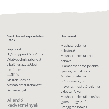
Vásárlással kapcsolatos
Hasznosak
infók
Mosható pelenka
Kapcsolat
kölcsönzés
Egészségpénztári számla
Mosható pelenka próba
Adatvédelmi szabályzat
babával
Általános Szerződési
Hamac csónakos pelenka
Feltételek
javítás, csónakcsere
Szállítás
Mosható pelenka
Visszaküldési és
próbacsomagok
visszatérítési szabályzat
Ingyenes mosható pelenka
Közlemények
videótanfolyam
Mosható pelenkák mosása,
Állandó
gyorsan, egyszerűen
kedvezmények
Ecoegg mosótojás