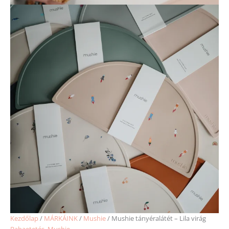
Kezdőlap
/
MÁRKÁINK
/
Mushie
/ Mushie tányéralátét – Lila virág
Babaetetés
,
Mushie