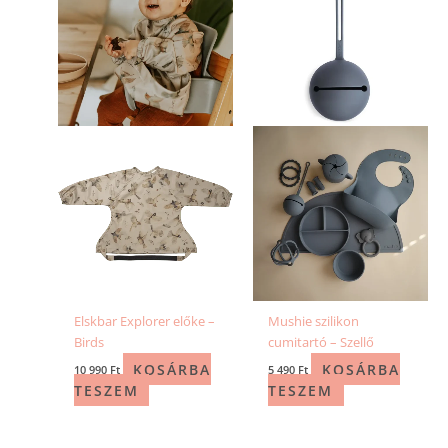
Elskbar Explorer előke –
Mushie szilikon
Birds
cumitartó – Szellő
KOSÁRBA
KOSÁRBA
10 990
Ft
5 490
Ft
TESZEM
TESZEM