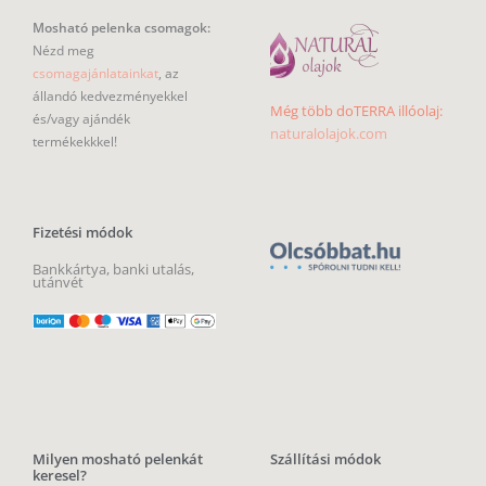
Mosható pelenka csomagok:
Nézd meg
csomagajánlatainkat
, az
állandó kedvezményekkel
Még több doTERRA illóolaj:
és/vagy ajándék
naturalolajok.com
termékekkkel!
Fizetési módok
Bankkártya, banki utalás,
utánvét
Milyen mosható pelenkát
Szállítási módok
keresel?