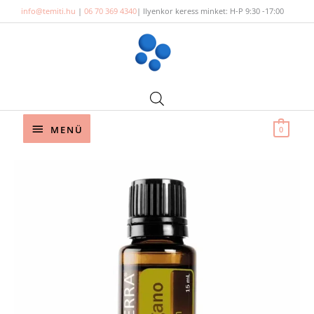
Skip
info@temiti.hu
|
06 70 369 4340
| Ilyenkor keress minket: H-P 9:30 -17:00
to
content
Below
MENÜ
0
Header