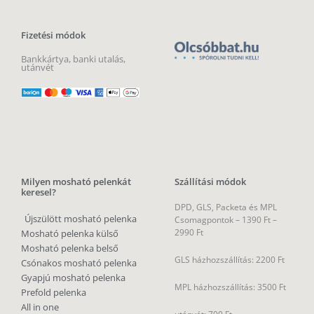
DPD, GLS, Packeta és MPL
Újszülött mosható pelenka
Csomagpontok –
1390 Ft –
2990 Ft
Mosható pelenka külső
Mosható pelenka belső
GLS házhozszállítás: 2200 Ft
Csónakos mosható pelenka
Gyapjú mosható pelenka
MPL házhozszállítás: 3500 Ft
Prefold pelenka
All in one
utánvét: 700 Ft
Zsebes pelenka
Textilpelenka
INGYENES szállítás
csomagpontra 40 000 Ft felett
Milyen öko
Magyarországra, Szlovákiába
babaterméket
és Romániába
keresel?
SZEMÉLYES ÁTVÉTEL – Bp.,
Öko eldobható pelenka
21. ker (időpontegyeztetéssel)
Babával együtt nővő ruhák
Személyes átvétel esetén a
rendelésedet bankkártyával
vagy átutalással, előre tudod
rendezni.