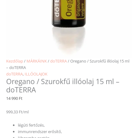
Kezdőlap
/
MÁRKÁINK
/
doTERRA
/ Oregano / Szurokfű illóolaj 15 ml
– doTERRA
doTERRA
,
ILLÓOLAJOK
Oregano / Szurokfű illóolaj 15 ml –
doTERRA
14 990
Ft
999,33 Ft/ml
légúti fertőzés,
immunrendszer erősítő,
lábgomba esetén,