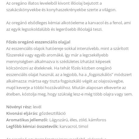
majd keverje a többi hozzávalóhoz. Miután alaposan elkeverte az
ételben, kóstolja meg, hogy szükség lesz-e még több olajra vagy sem.
Növényi rész:
levél
Kivonási eljárás:
gőzdesztilláció
Aromatikus jellemzői:
Lágyszárú, éles, zöld, kámforos
Legfőbb kémiai összetevők:
karvacrol, timol
Az oregánó egy természetes immunerősítő, akárcsak a
kakukkfű, valamint egy természetes antibiotikum.
Elsődleges felhasználása:
légúti fertőzés,
immunrendszer erősítő,
lábgomba esetén,
torokfájás,
izomfájdalmakra,
tüdőgyulladás.
KISZERELÉS
15 ml illóolaj üvegben