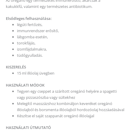
HASZNÁLATI MÓDOK
Tegyen egy cseppet a szárított oregánó helyére a spagetti
vagy pizzaszószba vagy sültekhez
Melegítő masszázshoz kombináljon keveréket oregánó
illóolajból és borsmenta illóolajból hordozóolaj hozzáadásával
Készítse el saját szappanát oregánó illóolajjal
HASZNÁLATI ÚTMUTATÓ
Párologtatás:
Használjunk 3-4 cseppet a kedvenc
párologtatónkban
Belsőleg:
Hígítsunk egy cseppet 125 ml folyadékban
Helyileg alkalmazva az oregánót
hordozóolajjal
hígítva kell
felhasználni.
Elkerülendő érzékeny területek
Az arc egyes részei, mint a szemek körüli bőr
Szemek és belső fül
Töredezett, sérült bőr
FIGYELMEZTETÉS!
Bőrérzékenység előfordulhat! Gyermekektől tartsa távol! Ha Ön
kismama, szoptat vagy orvosi ellátás alatt áll, konzultáljon orvosával!