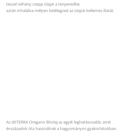
teszel néhány csepp olajat a tenyeredbe,
aztán inhalálva mélyen belélegzed az olajok kellemes illatát.
Az dōTERRA Oregano illóolaj az egyik leghatásosabb, amit
évszázadok óta használnak a hagyományos gyakorlatokban.
Az oregáno illatos leveleiből kivont illóolaj bejutott a
szakácskönyvekbe és konyhaszekrényekbe szerte a világon.
Az oregánó elsődleges kémiai alkotóeleme a karvacol és a fenol, ami
az egyik legsokoldalúbb és legerősebb illóolajjá teszi.
Főzés oregánó esszenciális olajjal
Az esszenciális olajok hatóereje sokkal intenzívebb, mint a szárított
fűszereké vagy egyéb aromáké, így már a legcsekélyebb
mennyiségben alkalmazva is szédületes ízhatást képesek
kölcsönözni az ételeknek. Ha tehát főzés közben oregánó
esszenciális olajat használ, az a legjobb, ha a „fogpiszkálós” módszert
alkalmazza: mártsa egy tiszta fogpiszkáló végét az olajosüvegbe,