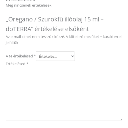
Név
*
E-mail
*
A nevem, e-mail címem, és weboldalcímem mentése a
böngészőben a következő hozzászólásomhoz.
This site uses Akismet to reduce spam.
Learn how your comment
data is processed.