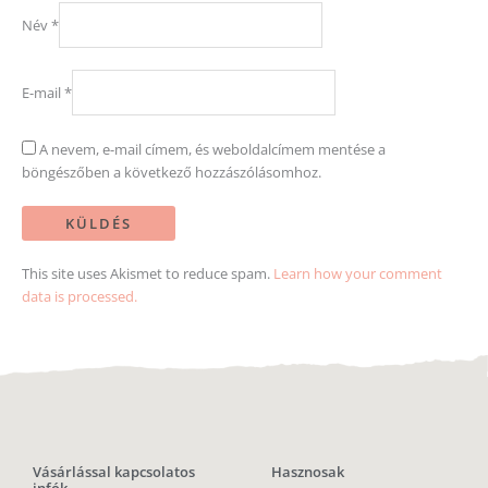
Vásárlással kapcsolatos
Hasznosak
infók
Mosható pelenka
Kapcsolat
kölcsönzés
Egészségpénztári számla
Mosható pelenka próba
Adatvédelmi szabályzat
babával
Általános Szerződési
Hamac csónakos pelenka
Feltételek
javítás, csónakcsere
Szállítás
Mosható pelenka
Visszaküldési és
próbacsomagok
visszatérítési szabályzat
Ingyenes mosható pelenka
Közlemények
videótanfolyam
Mosható pelenkák mosása,
Állandó
gyorsan, egyszerűen
kedvezmények
Ecoegg mosótojás