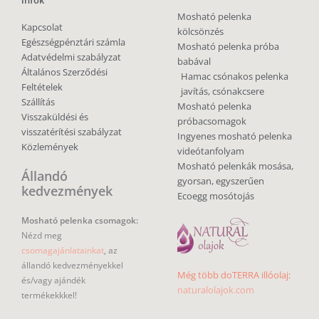
Mosható pelenka csomagok:
Nézd meg
csomagajánlatainkat
, az
állandó kedvezményekkel
Még több doTERRA illóolaj:
és/vagy ajándék
naturalolajok.com
termékekkkel!
Fizetési módok
Bankkártya, banki utalás,
utánvét
Milyen mosható pelenkát
Szállítási módok
keresel?