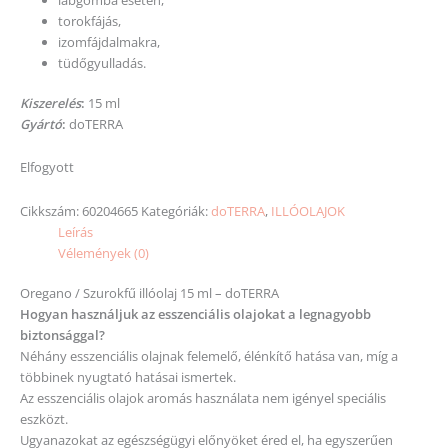
torokfájás,
izomfájdalmakra,
tüdőgyulladás.
Kiszerelés
:
15 ml
Gyártó
:
doTERRA
Elfogyott
Cikkszám:
60204665
Kategóriák:
doTERRA
,
ILLÓOLAJOK
Leírás
Vélemények (0)
Oregano / Szurokfű illóolaj 15 ml – doTERRA
Hogyan használjuk az esszenciális olajokat a legnagyobb
biztonsággal?
Néhány esszenciális olajnak felemelő, élénkítő hatása van, míg a
többinek nyugtató hatásai ismertek.
Az esszenciális olajok aromás használata nem igényel speciális
eszközt.
Ugyanazokat az egészségügyi előnyöket éred el, ha egyszerűen