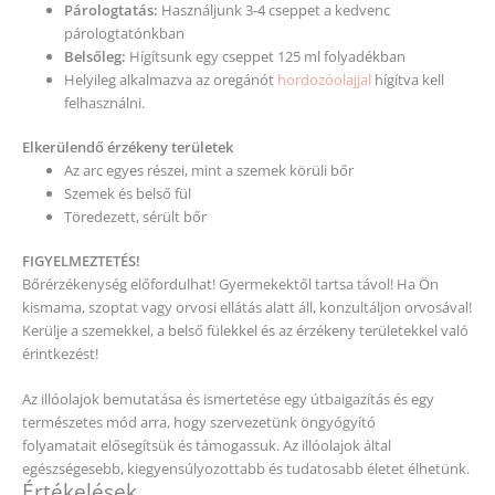
Kerülje a szemekkel, a belső fülekkel és az érzékeny területekkel való
érintkezést!
Az illóolajok bemutatása és ismertetése egy útbaigazítás és egy
természetes mód arra, hogy szervezetünk öngyógyító
folyamatait elősegítsük és támogassuk. Az illóolajok által
egészségesebb, kiegyensúlyozottabb és tudatosabb életet élhetünk.
Értékelések
Még nincsenek értékelések.
„Oregano / Szurokfű illóolaj 15 ml –
doTERRA” értékelése elsőként
Az e-mail címet nem tesszük közzé.
A kötelező mezőket
*
karakterrel
jelöltük
A te értékelésed
*
Értékelésed
*