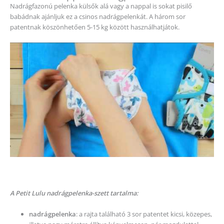
Nadrágfazonú pelenka külsők alá vagy a nappal is sokat pisilő
babádnak ajánljuk ez a csinos nadrágpelenkát. A három sor
patentnak köszönhetően 5-15 kg között használhatjátok.
A Petit Lulu nadrágpelenka-szett tartalma:
nadrágpelenka
: a rajta található 3 sor patentet kicsi, közepes,