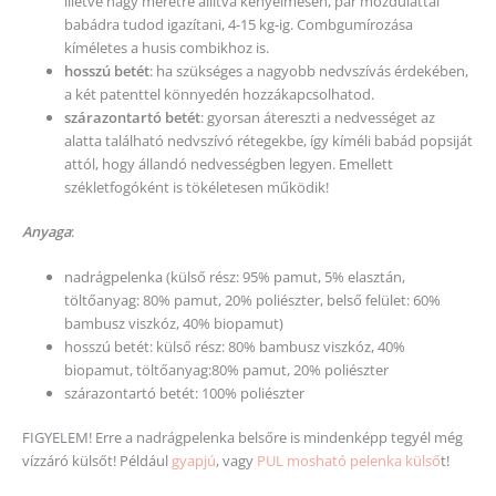
illetve nagy méretre állítva kényelmesen, pár mozdulattal
babádra tudod igazítani, 4-15 kg-ig. Combgumírozása
kíméletes a husis combikhoz is.
hosszú betét
: ha szükséges a nagyobb nedvszívás érdekében,
a két patenttel könnyedén hozzákapcsolhatod.
szárazontartó betét
: gyorsan átereszti a nedvességet az
alatta található nedvszívó rétegekbe, így kíméli babád popsiját
attól, hogy állandó nedvességben legyen. Emellett
székletfogóként is tökéletesen működik!
Anyaga
:
nadrágpelenka (külső rész: 95% pamut, 5% elasztán,
töltőanyag: 80% pamut, 20% poliészter, belső felület: 60%
bambusz viszkóz, 40% biopamut)
hosszú betét: külső rész: 80% bambusz viszkóz, 40%
biopamut, töltőanyag:80% pamut, 20% poliészter
szárazontartó betét: 100% poliészter
FIGYELEM! Erre a nadrágpelenka belsőre is mindenképp tegyél még
vízzáró külsőt! Például
gyapjú
, vagy
PUL mosható pelenka külső
t!