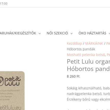
-17:00
ARUHÁK/KIEGÉSZÍTŐK
NŐI SZEKCIÓ
ÖKO HÁZTARTÁS
Kezdőlap
/
MÁRKÁINK
/
Pe
Hóbortos pandák
Mosható pelenka belső
,
Pe
Petit Lulu org
Hóbortos pand
8 260
Ft
Sokáig kihasználható, ba
nadrágpelenka belső, turb
Érzékeny bőrű vagy ekcém