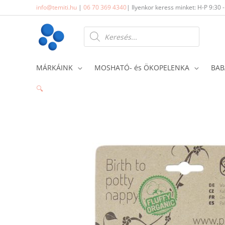
Skip
info@temiti.hu
|
06 70 369 4340
| Ilyenkor keress minket: H-P 9:30 
to
content
Products
search
MÁRKÁINK
MOSHATÓ- és ÖKOPELENKA
BAB
🔍