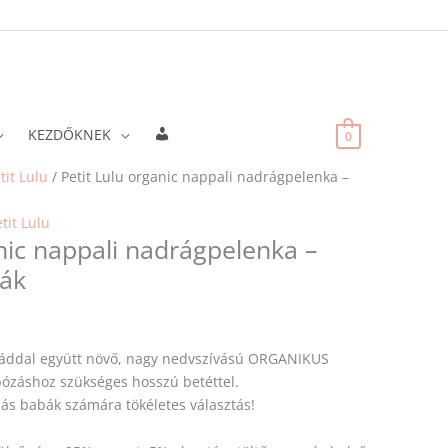
Fiókadatok
KEZDŐKNEK
0
tit Lulu
/ Petit Lulu organic nappali nadrágpelenka –
tit Lulu
anic nappali nadrágpelenka –
ák
báddal együtt növő, nagy nedvszívású ORGANIKUS
ózáshoz szükséges hosszú betéttel.
ás babák számára tökéletes választás!