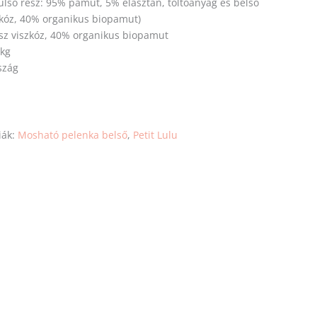
ülső rész: 95% pamut, 5% elasztán, töltőanyag és belső
zkóz, 40% organikus biopamut)
z viszkóz, 40% organikus biopamut
 kg
szág
iák:
Mosható pelenka belső
,
Petit Lulu