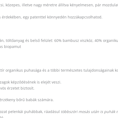
kicsi, közepes, illetve nagy méretre állítva kényelmesen, pár mozdula
s érdekében, egy patenttel könnyedén hozzákapcsolhatod.
án, töltőanyag és belső felület: 60% bambusz viszkóz, 40% organik
kus biopamut
tír organikus puhasága és a többi természetes tulajdonságainak ko
agok képződésének is elejét veszi.
ös érzetet biztosít.
, érzékeny bőrű babák számára.
ozat pelenkái puhábbak, ráadásul
többszöri mosás után is puhák 
ló.