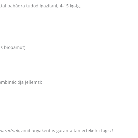
ttal babádra tudod igazítani, 4-15 kg-ig.
us biopamut)
mbinációja jellemzi:
maradnak,
amit anyaként is garantáltan értékelni fogsz!