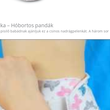
enka – Hóbortos pandák
 pisilő babádnak ajánljuk ez a csinos nadrágpelenkát. A három sor