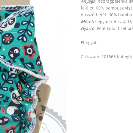
Anyaga
: nadrágpelenka (k
felület: 60% bambusz vis
hosszú betét: 60% bambus
Mérete:
egyméretes, 4-15
Gyártó
: Petit Lulu, Csehor
Elfogyott
Cikkszám:
101863
Kategór