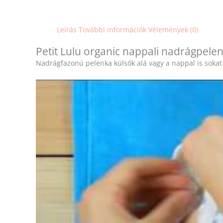
Leírás
További információk
Vélemények (0)
Petit Lulu organic nappali nadrágpel
Nadrágfazonú pelenka külsők alá vagy a nappal is sokat