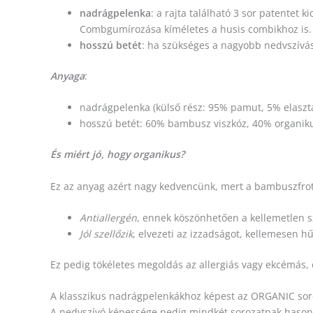
nadrágpelenka
: a rajta található 3 sor patentet 
Combgumírozása kíméletes a husis combikhoz is.
hosszú betét
: ha szükséges a nagyobb nedvszívá
Anyaga
:
nadrágpelenka (külső rész: 95% pamut, 5% elaszt
hosszú betét: 60% bambusz viszkóz, 40% organi
És miért jó, hogy organikus?
Ez az anyag azért nagy kedvencünk, mert a bambuszfrot
Antiallergén
, ennek
köszönhetően a kellemetlen sz
Jól szellőzik
,
elvezeti az izzadságot
, kellemesen hűv
Ez pedig tökéletes megoldás az allergiás vagy ekcémás
A klasszikus nadrágpelenkákhoz képest az ORGANIC sor
A nedvszívó képessége pedig mindkét sorozatnak hason