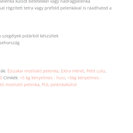
pelenka külsőt betétekkel vagy nadrágpelenka
l rögzített tetra vagy prefold pelenkával is ráadhatod a
a szegélyek polárból készültek
 Csehország
iák:
Éjszakai mosható pelenka
,
Extra méret
,
Petit Lulu
,
ő
Címkék:
+5 kg kényelmes - husi
,
+5kg kényelmes -
etű mosható pelenka
,
PUL pelenkakülső