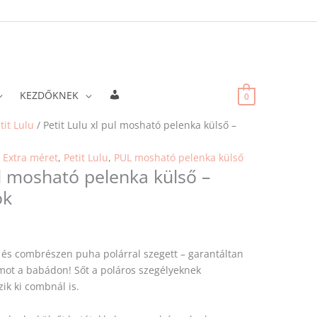
Fiókadatok
KEZDŐKNEK
0
tit Lulu
/ Petit Lulu xl pul mosható pelenka külső –
,
Extra méret
,
Petit Lulu
,
PUL mosható pelenka külső
ul mosható pelenka külső –
ok
 és combrészen puha polárral szegett – garantáltan
t a babádon! Sőt a poláros szegélyeknek
ik ki combnál is.