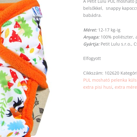
A Petit Lulu PUL mosható 
belsőkkel, snappy kapoccsa
babádra.
Méret:
12-17 kg-ig
Anyaga:
100% poliészter, 
Gyártja:
Petit Lulu s.r.o.,
Elfogyott
Cikkszám:
102620
Kategór
PUL mosható pelenka küls
extra pisi husi
,
extra mér