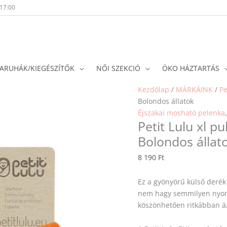
-17:00
ARUHÁK/KIEGÉSZÍTŐK
NŐI SZEKCIÓ
ÖKO HÁZTARTÁS
Kezdőlap
/
MÁRKÁINK
/
Pe
Bolondos állatok
Éjszakai mosható pelenka
Petit Lulu xl p
Bolondos állat
8 190
Ft
Ez a gyönyörű külső derék
nem hagy semmilyen nyomo
köszönhetően ritkábban áz