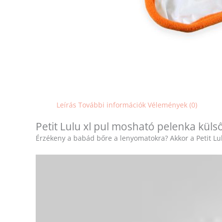
Leírás
További információk
Vélemények (0)
Petit Lulu xl pul mosható pelenka küls
Érzékeny a babád bőre a lenyomatokra? Akkor a Petit Lul