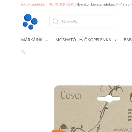
Skip
info@temiti.hu
|
06 70 369 4340
| Ilyenkor keress minket: H-P 9:30 
to
content
Products
search
MÁRKÁINK
MOSHATÓ- és ÖKOPELENKA
BAB
🔍