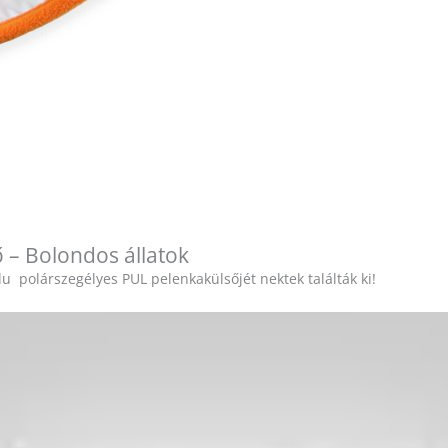
ő – Bolondos állatok
u polárszegélyes PUL pelenkakülsőjét nektek találták ki!