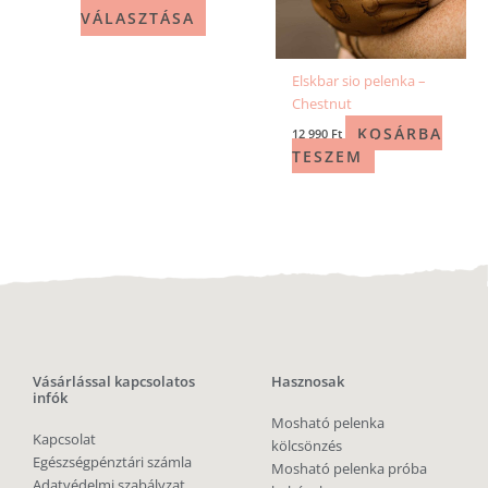
VÁLASZTÁSA
Elskbar sio pelenka –
Chestnut
KOSÁRBA
12 990
Ft
TESZEM
Vásárlással kapcsolatos
Hasznosak
infók
Mosható pelenka
Kapcsolat
kölcsönzés
Egészségpénztári számla
Mosható pelenka próba
Adatvédelmi szabályzat