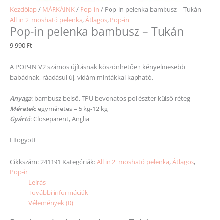
Kezdőlap
/
MÁRKÁINK
/
Pop-in
/ Pop-in pelenka bambusz – Tukán
All in 2' mosható pelenka
,
Átlagos
,
Pop-in
Pop-in pelenka bambusz – Tukán
9 990
Ft
A POP-IN V2 számos újításnak köszönhetően kényelmesebb
babádnak, ráadásul új, vidám mintákkal kapható.
Anyaga
: bambusz belső, TPU bevonatos poliészter külső réteg
Méretek
: egyméretes – 5 kg-12 kg
Gyártó
: Closeparent, Anglia
Elfogyott
Cikkszám:
241191
Kategóriák:
All in 2' mosható pelenka
,
Átlagos
,
Pop-in
Leírás
További információk
Vélemények (0)