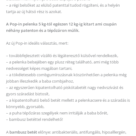
– a régi belsőket az elülső patenttal tudod rögzíteni, és a helyén
tartja az új hátsó rész is azokat.
A Pop-in pelenka 5 kg-tól egészen 12 kg-ig kitart ami csupán
néhány patenton és a tépőzáron múlik.
Az új Pop-in ideális választás, mert:
– továbbfejlesztett vízálló és légáteresztő külsővel rendelkezik,
– a pelenka belsejében egy plusz réteg található, ami még több
nedvességet képes magában tartani,
– a tökéletesebb combgumírozásnak köszönhetően a pelenka még
jobban illeszkedik a baba combjaihoz,
– az egyszerűen kipatentolható piskótabetét nagy nedvszívást és
gyors száradást biztosít,
– a kipatentolható belső betét mellett a pelenkacsere és a száradás is
könnyebb, gyorsabb,
– a puha tépőzáras szegélyek nem irritálják a baba bőrét,
– bambusz betéttel rendelhető!
A
bambusz betét
előnye: antibakteriális, antifungális, hipoalllergén,