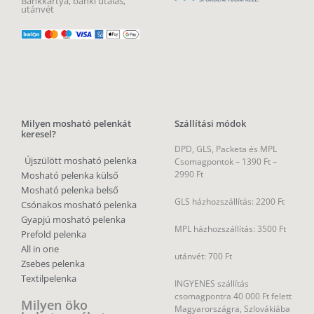
Bankkártya, banki utalás,
utánvét
Milyen mosható pelenkát
Szállítási módok
keresel?
DPD, GLS, Packeta és MPL
Újszülött mosható pelenka
Csomagpontok –
1390 Ft –
2990 Ft
Mosható pelenka külső
Mosható pelenka belső
GLS házhozszállítás: 2200 Ft
Csónakos mosható pelenka
Gyapjú mosható pelenka
MPL házhozszállítás: 3500 Ft
Prefold pelenka
All in one
utánvét: 700 Ft
Zsebes pelenka
Textilpelenka
INGYENES szállítás
csomagpontra 40 000 Ft felett
Milyen öko
Magyarországra, Szlovákiába