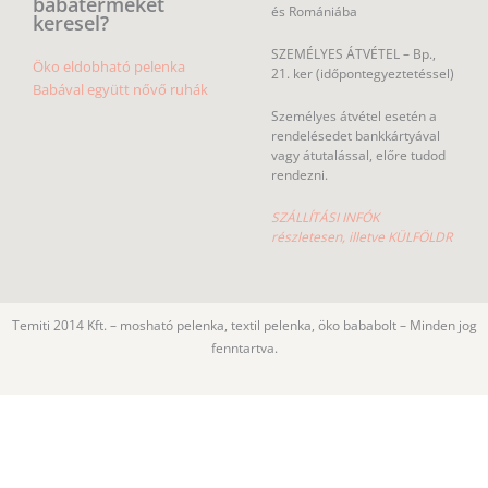
babaterméket
és Romániába
keresel?
SZEMÉLYES ÁTVÉTEL – Bp.,
Öko eldobható pelenka
21. ker (időpontegyeztetéssel)
Babával együtt nővő ruhák
Személyes átvétel esetén a
rendelésedet bankkártyával
vagy átutalással, előre tudod
rendezni.
SZÁLLÍTÁSI INFÓK
részletesen, illetve KÜLFÖLDR
Temiti 2014 Kft. – mosható pelenka, textil pelenka, öko bababolt – Minden jog
fenntartva.