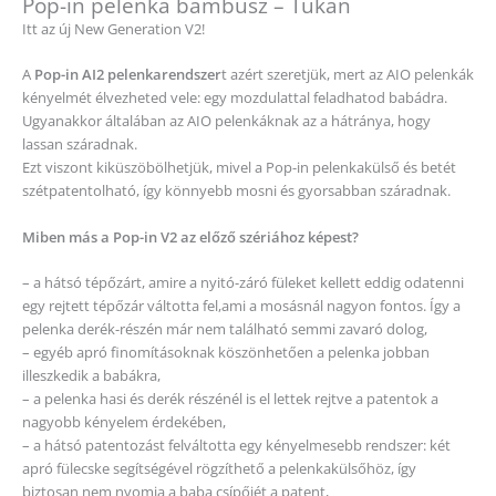
Pop-in pelenka bambusz – Tukán
Itt az új New Generation V2!
A
Pop-in AI2 pelenkarendszer
t azért szeretjük, mert az AIO pelenkák
kényelmét élvezheted vele: egy mozdulattal feladhatod babádra.
Ugyanakkor általában az AIO pelenkáknak az a hátránya, hogy
lassan száradnak.
Ezt viszont kiküszöbölhetjük, mivel a Pop-in pelenkakülső és betét
szétpatentolható, így könnyebb mosni és gyorsabban száradnak.
Miben más a Pop-in V2 az előző szériához képest?
– a hátsó tépőzárt, amire a nyitó-záró füleket kellett eddig odatenni
egy rejtett tépőzár váltotta fel,ami a mosásnál nagyon fontos. Így a
pelenka derék-részén már nem található semmi zavaró dolog,
– egyéb apró finomításoknak köszönhetően a pelenka jobban
illeszkedik a babákra,
– a pelenka hasi és derék részénél is el lettek rejtve a patentok a
nagyobb kényelem érdekében,
– a hátsó patentozást felváltotta egy kényelmesebb rendszer: két
apró fülecske segítségével rögzíthető a pelenkakülsőhöz, így
biztosan nem nyomja a baba csípőjét a patent,