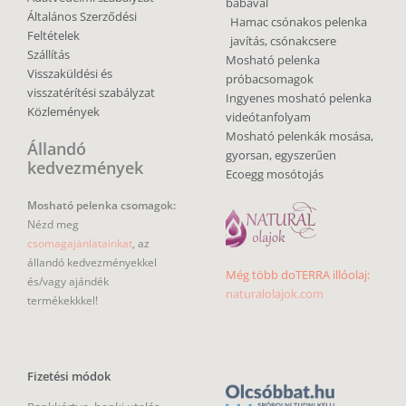
babával
Általános Szerződési
Hamac csónakos pelenka
Feltételek
javítás, csónakcsere
Szállítás
Mosható pelenka
Visszaküldési és
próbacsomagok
visszatérítési szabályzat
Ingyenes mosható pelenka
Közlemények
videótanfolyam
Mosható pelenkák mosása,
Állandó
gyorsan, egyszerűen
kedvezmények
Ecoegg mosótojás
Mosható pelenka csomagok:
Nézd meg
csomagajánlatainkat
, az
állandó kedvezményekkel
Még több doTERRA illóolaj:
és/vagy ajándék
naturalolajok.com
termékekkkel!
Fizetési módok