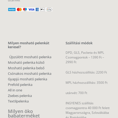
Milyen mosható pelenkát
Szállítási módok
keresel?
DPD, GLS, Packeta és MPL
Újszülött mosható pelenka
Csomagpontok –
1390 Ft –
2990 Ft
Mosható pelenka külső
Mosható pelenka belső
GLS házhozszállítás: 2200 Ft
Csónakos mosható pelenka
Gyapjú mosható pelenka
MPL házhozszállítás: 3500 Ft
Prefold pelenka
All in one
utánvét: 700 Ft
Zsebes pelenka
Textilpelenka
INGYENES szállítás
csomagpontra 40 000 Ft felett
Milyen öko
Magyarországra, Szlovákiába
babaterméket
és Romániába