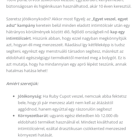
biztonságosan és higiénikusan használhatod, akár 10 éven keresztül.
Szeretsz jótékonykodni? Akkor most figyelj: az „
Egyet veszel, egyet
adsz” kampány
keretein belül minden eladott intimtölcsér után egy
hátrányos körülmények között élő, fejlődő országbeli nő
kap egy
intimtölcsért
. Hiszünk abban, hogy ezzel nagyban megkönnyítjük
azt, hogyan éli meg menzeszeit. Ráadásul így kétféleképp is tudsz
segíteni, egyrészt egy menstruáló társadon segítesz, másrészt az
eldobható egészségügyi termékektől mented meg a bolygót. Ez is
azt mutatja, hogy ha mindannyian egy apró lépést teszünk, annak
hatalmas hatása lehet!
Amiért szeretjük:
Jótékonyság
: Ha Ruby Cupot veszel, nemcsak abba fektetsz
bele, hogy jó pár menzesz alatt nem kell az átázástól
aggódnod, hanem egyúttal egy rászorulón segítesz!
Környezetbarát
: ugyanis egész életedben kb 12.000 db
eldobható terméket használnál el. Mindezt kiválthatod az
intimtölcsérrel, ezáltal drasztikusan csökkented menzeszed
környezeti hatását.