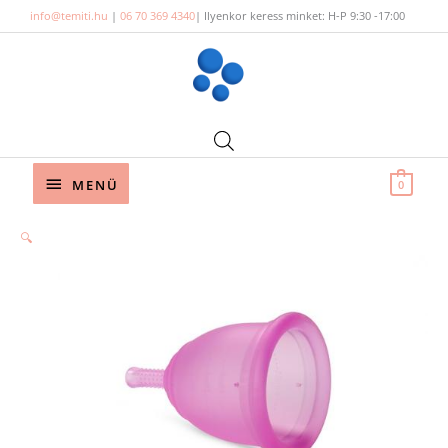
Skip
info@temiti.hu
|
06 70 369 4340
| Ilyenkor keress minket: H-P 9:30 -17:00
to
content
Below
MENÜ
0
Header
🔍