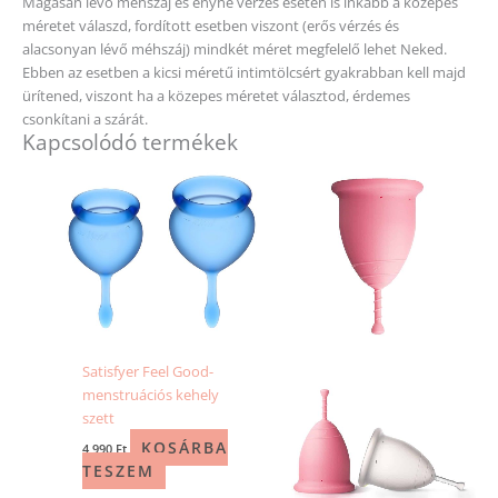
Magasan lévő méhszáj és enyhe vérzés esetén is inkább a közepes
méretet válaszd, fordított esetben viszont (erős vérzés és
alacsonyan lévő méhszáj) mindkét méret megfelelő lehet Neked.
Ebben az esetben a kicsi méretű intimtölcsért gyakrabban kell majd
ürítened, viszont ha a közepes méretet választod, érdemes
csonkítani a szárát.
Kapcsolódó termékek
Ennek
a
terméknek
több
variációja
van.
A
változatok
a
Satisfyer Feel Good-
termékold
menstruációs kehely
választhat
szett
ki
KOSÁRBA
4 990
Ft
TESZEM