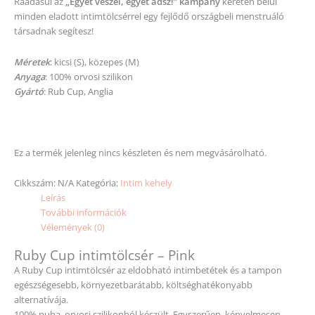
Ráadásul az
„Egyet veszel, egyet adsz!” kampány
keretén belül
minden eladott intimtölcsérrel egy fejlődő országbeli menstruáló
társadnak segítesz!
Méretek
: kicsi (S), közepes (M)
Anyaga
: 100% orvosi szilikon
Gyártó
: Rub Cup, Anglia
Ez a termék jelenleg nincs készleten és nem megvásárolható.
Cikkszám:
N/A
Kategória:
Intim kehely
Leírás
További információk
Vélemények (0)
Ruby Cup intimtölcsér – Pink
A Ruby Cup intimtölcsér az eldobható intimbetétek és a tampon
egészségesebb, környezetbarátabb, költséghatékonyabb
alternatívája.
100% puha, orvosi szilikonból készült. Egyszerűen, kényelmesen,