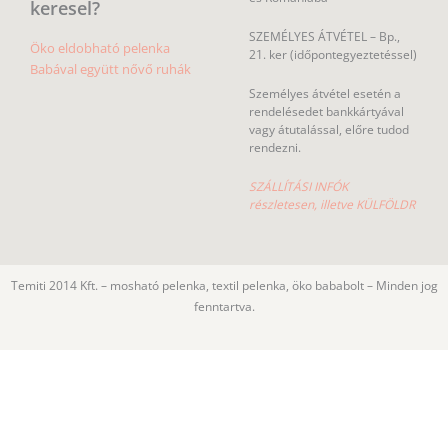
keresel?
SZEMÉLYES ÁTVÉTEL – Bp.,
Öko eldobható pelenka
21. ker (időpontegyeztetéssel)
Babával együtt nővő ruhák
Személyes átvétel esetén a
rendelésedet bankkártyával
vagy átutalással, előre tudod
rendezni.
SZÁLLÍTÁSI INFÓK
részletesen, illetve KÜLFÖLDR
Temiti 2014 Kft. – mosható pelenka, textil pelenka, öko bababolt – Minden jog
fenntartva.