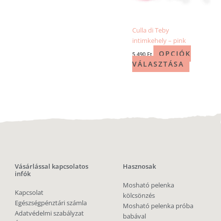
Culla di Teby
intimkehely – pink
OPCIÓK
5 490
Ft
VÁLASZTÁSA
Vásárlással kapcsolatos
Hasznosak
infók
Mosható pelenka
Kapcsolat
kölcsönzés
Egészségpénztári számla
Mosható pelenka próba
Adatvédelmi szabályzat
babával