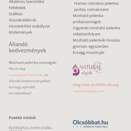
Általános Szerződési
Hamac csónakos pelenka
Feltételek
javítás, csónakcsere
Szállítás
Mosható pelenka
Visszaküldési és
próbacsomagok
visszatérítési szabályzat
Ingyenes mosható pelenka
Közlemények
videótanfolyam
Mosható pelenkák mosása,
Állandó
gyorsan, egyszerűen
kedvezmények
Ecoegg mosótojás
Mosható pelenka csomagok:
Nézd meg
csomagajánlatainkat
, az
állandó kedvezményekkel
Még több doTERRA illóolaj:
és/vagy ajándék
naturalolajok.com
termékekkkel!
Fizetési módok
Bankkártya, banki utalás,
utánvét