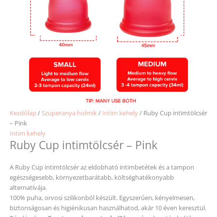
Kezdőlap
/
Szuperanya holmik
/
Intim kehely
/ Ruby Cup intimtölcsér
– Pink
Intim kehely
Ruby Cup intimtölcsér – Pink
A Ruby Cup intimtölcsér az eldobható intimbetétek és a tampon
egészségesebb, környezetbarátabb, költséghatékonyabb
alternatívája.
100% puha, orvosi szilikonból készült. Egyszerűen, kényelmesen,
biztonságosan és higiénikusan használhatod, akár 10 éven keresztül.