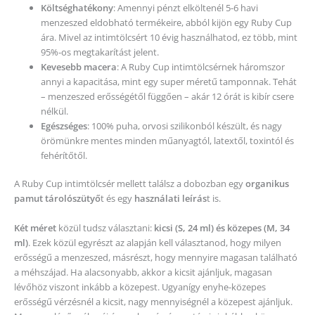
Költséghatékony
: Amennyi pénzt elköltenél 5-6 havi
menzeszed eldobható termékeire, abból kijön egy Ruby Cup
ára. Mivel az intimtölcsért 10 évig használhatod, ez több, mint
95%-os megtakarítást jelent.
Kevesebb macera
: A Ruby Cup intimtölcsérnek háromszor
annyi a kapacitása, mint egy super méretű tamponnak. Tehát
– menzeszed erősségétől függően – akár 12 órát is kibír csere
nélkül.
Egészséges
: 100% puha, orvosi szilikonból készült, és nagy
örömünkre mentes minden műanyagtól, latextől, toxintól és
fehérítőtől.
A Ruby Cup intimtölcsér mellett találsz a dobozban egy
organikus
pamut tárolószütyő
t és egy
használati leírás
t is.
Két méret
közül tudsz választani:
kicsi (S, 24 ml) és közepes (M, 34
ml)
. Ezek közül egyrészt az alapján kell választanod, hogy milyen
erősségű a menzeszed, másrészt, hogy mennyire magasan található
a méhszájad. Ha alacsonyabb, akkor a kicsit ajánljuk, magasan
lévőhöz viszont inkább a közepest. Ugyanígy enyhe-közepes
erősségű vérzésnél a kicsit, nagy mennyiségnél a közepest ajánljuk.