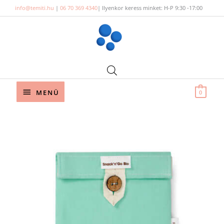
Skip
info@temiti.hu
|
06 70 369 4340
| Ilyenkor keress minket: H-P 9:30 -17:00
to
content
Below
MENÜ
0
Header