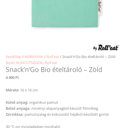
Kezdőlap
/
MÁRKÁINK
/
Roll'eat
/ Snack’n’Go Bio ételtároló – Zöld
Nyári HUNCUTSÁGOK
,
Roll'eat
Snack’n’Go Bio ételtároló – Zöld
4 490
Ft
Mérete
: 16 x 16 cm
Külső anyag:
organikus pamut
Belső anyaga:
növényi alapanyagból készült filmréteg
Záródása:
pamutszalag és kókuszdió héjából készített gomb
30 °C-on mosógépben mosható.