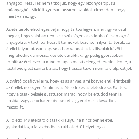
anyagból készül és nem titkoljuk, hogy egy bizonyos típusú
műanyagból. Mielőtt gyorsan bezárod az oldalt elmondom, hogy
miért van ez így.
Az ételtároló elsődleges célja, hogy tartós legyen, mert így valósul
meg az, hogy valóban nem lesz szükséged az eldobható csomagoló
anyagokra. A textilből készült termékek közel sem ilyen tartósak, az
étellel folyamatosan kapcsolatban vannak, a textilszálak között
megrekednek a morzsák és ételdarabkák. Így pedig gyorsabban
romlik az étel, ezért a mindennapos mosás elengedhetetlen lenne, a
textil pedig ezt szinte biztos, hogy hosszú távon nem tolerálja ezt jól.
A gyártó odafigyel arra, hogy ez az anyag, ami közvetlenül érintkezik
az étellel, ne legyen ártalmas az ételedre és az életedre se. Fontos,
hogy a tasak belseje gusztusos marad, hogy bele tudod tenni a
nasidat vagy a kockaszendvicsedet, a gyereknek a kesudiót,
mazsolát.
A Toledo 148 ételtároló tasak ki súlyú, ha nincs benne étel,
gyakorlatilag a farzsebedbe is rakhatod, 0 helyet foglal.