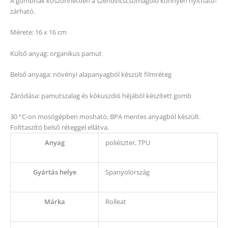
A gombnak köszönhetően a szendvicscsomagoló könnyen nyitható-
zárható.
Mérete: 16 x 16 cm
Külső anyag: organikus pamut
Belső anyaga: növényi alapanyagból készült filmréteg
Záródása: pamutszalag és kókuszdió héjából készített gomb
30 °C-on mosógépben mosható, BPA mentes anyagból készült.
Folttaszító belső réteggel ellátva.
Anyag
poliészter, TPU
Gyártás helye
Spanyolország
Márka
Rolleat