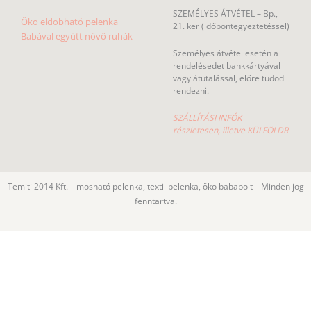
SZEMÉLYES ÁTVÉTEL – Bp.,
Öko eldobható pelenka
21. ker (időpontegyeztetéssel)
Babával együtt nővő ruhák
Személyes átvétel esetén a
rendelésedet bankkártyával
vagy átutalással, előre tudod
rendezni.
SZÁLLÍTÁSI INFÓK
részletesen, illetve KÜLFÖLDR
Temiti 2014 Kft. – mosható pelenka, textil pelenka, öko bababolt – Minden jog
fenntartva.