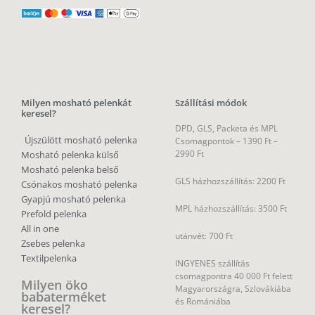
Milyen mosható pelenkát
Szállítási módok
keresel?
DPD, GLS, Packeta és MPL
Újszülött mosható pelenka
Csomagpontok –
1390 Ft –
2990 Ft
Mosható pelenka külső
Mosható pelenka belső
GLS házhozszállítás: 2200 Ft
Csónakos mosható pelenka
Gyapjú mosható pelenka
MPL házhozszállítás: 3500 Ft
Prefold pelenka
All in one
utánvét: 700 Ft
Zsebes pelenka
Textilpelenka
INGYENES szállítás
csomagpontra 40 000 Ft felett
Milyen öko
Magyarországra, Szlovákiába
babaterméket
és Romániába
keresel?