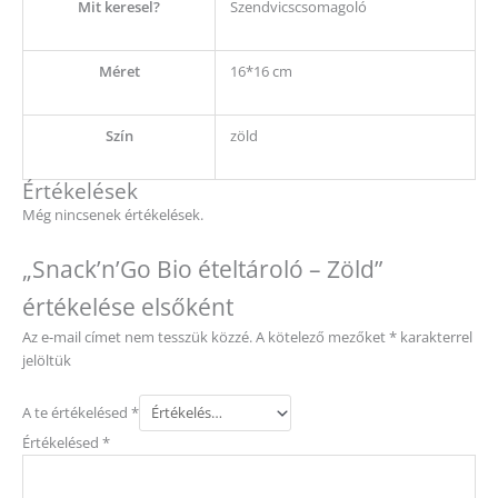
Mit keresel?
Szendvicscsomagoló
Méret
16*16 cm
Szín
zöld
Értékelések
Még nincsenek értékelések.
„Snack’n’Go Bio ételtároló – Zöld”
értékelése elsőként
Az e-mail címet nem tesszük közzé.
A kötelező mezőket
*
karakterrel
jelöltük
A te értékelésed
*
Értékelésed
*