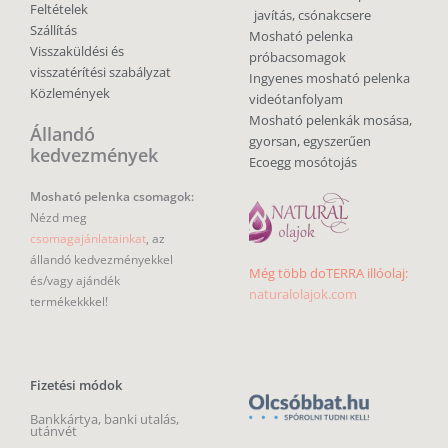
Feltételek
javítás, csónakcsere
Szállítás
Mosható pelenka
Visszaküldési és
próbacsomagok
visszatérítési szabályzat
Ingyenes mosható pelenka
Közlemények
videótanfolyam
Mosható pelenkák mosása,
Állandó
gyorsan, egyszerűen
kedvezmények
Ecoegg mosótojás
Mosható pelenka csomagok:
Nézd meg
csomagajánlatainkat
, az
állandó kedvezményekkel
Még több doTERRA illóolaj:
és/vagy ajándék
naturalolajok.com
termékekkkel!
Fizetési módok
Bankkártya, banki utalás,
utánvét