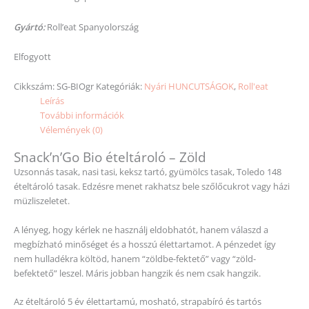
Gyártó:
Roll’eat Spanyolország
Elfogyott
Cikkszám:
SG-BIOgr
Kategóriák:
Nyári HUNCUTSÁGOK
,
Roll'eat
Leírás
További információk
Vélemények (0)
Snack’n’Go Bio ételtároló – Zöld
Uzsonnás tasak, nasi tasi, keksz tartó, gyümölcs tasak, Toledo 148
ételtároló tasak. Edzésre menet rakhatsz bele szőlőcukrot vagy házi
müzliszeletet.
A lényeg, hogy kérlek ne használj eldobhatót, hanem válaszd a
megbízható minőséget és a hosszú élettartamot. A pénzedet így
nem hulladékra költöd, hanem “zöldbe-fektető” vagy “zöld-
befektető” leszel. Máris jobban hangzik és nem csak hangzik.
Az ételtároló 5 év élettartamú, mosható, strapabíró és tartós