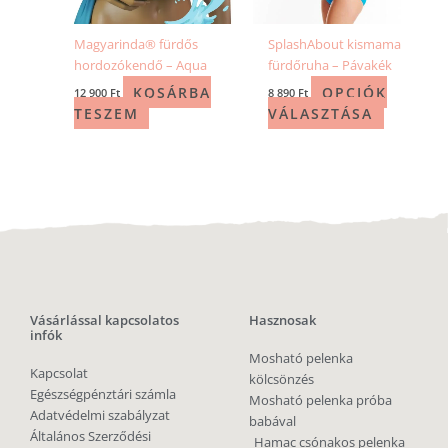
Magyarinda® fürdős
SplashAbout kismama
hordozókendő – Aqua
fürdőruha – Pávakék
KOSÁRBA
OPCIÓK
12 900
Ft
8 890
Ft
TESZEM
VÁLASZTÁSA
Vásárlással kapcsolatos
Hasznosak
infók
Mosható pelenka
Kapcsolat
kölcsönzés
Egészségpénztári számla
Mosható pelenka próba
Adatvédelmi szabályzat
babával
Általános Szerződési
Hamac csónakos pelenka