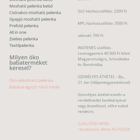
Mosható pelenka belső
GLS házhozszállítás: 2200 Ft
Csónakos mosható pelenka
Gyapjú mosható pelenka
MPL házhozszállítás: 3500 Ft
Prefold pelenka
All in one
utánvét: 700 Ft
Zsebes pelenka
Textilpelenka
INGYENES szállítás
csomagpontra 40 000 Ft felett
Milyen öko
Magyarországra, Szlovákiába
babaterméket
és Romániába
keresel?
SZEMÉLYES ÁTVÉTEL – Bp.,
Öko eldobható pelenka
21. ker (időpontegyeztetéssel)
Babával együtt nővő ruhák
Személyes átvétel esetén a
rendelésedet bankkártyával
vagy átutalással, előre tudod
rendezni.
SZÁLLÍTÁSI INFÓK
részletesen, illetve KÜLFÖLDR