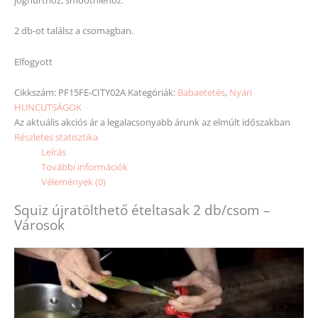
2 db-ot találsz a csomagban.
Elfogyott
Cikkszám:
PF15FE-CITY02A
Kategóriák:
Babaetetés
,
Nyári
HUNCUTSÁGOK
Az aktuális akciós ár a legalacsonyabb árunk az elmúlt időszakban
Részletes statisztika
Leírás
További információk
Vélemények (0)
Squiz újratölthető ételtasak 2 db/csom –
Városok