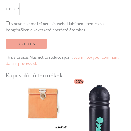
E-mail
*
A nevem, e-mail címem, és weboldalcímem mentése a
böngészőben a következő hozzászólásomhoz.
This site uses Akismet to reduce spam.
Learn how your comment
data is processed.
Kapcsolódó termékek
Original
Current
-20%
price
price
was:
is:
3
2
490 Ft.
790 Ft.