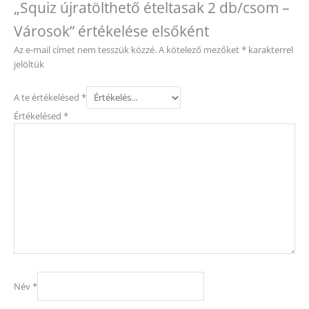
„Squiz újratölthető ételtasak 2 db/csom –
Városok” értékelése elsőként
Az e-mail címet nem tesszük közzé.
A kötelező mezőket
*
karakterrel
jelöltük
A te értékelésed
*
Értékelésed
*
Név
*