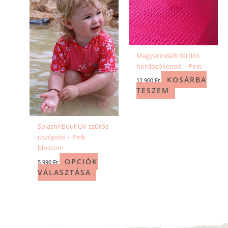
Magyarinda® fürdős
hordozókendő – Pink
KOSÁRBA
12 900
Ft
TESZEM
SplashAbout UV-szűrős
úszópóló – Pink
blossom
OPCIÓK
5 990
Ft
VÁLASZTÁSA