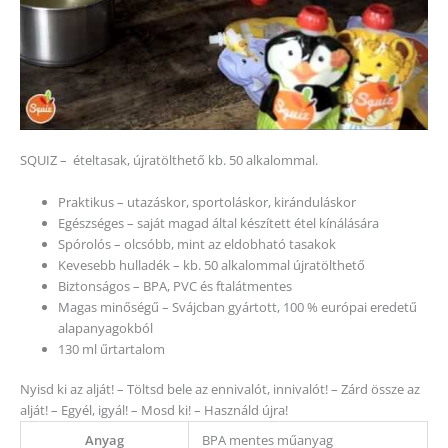
SQUIZ – ételtasak, újratölthető kb. 50 alkalommal.
Praktikus – utazáskor, sportoláskor, kiránduláskor
Egészséges – saját magad által készített étel kínálására
Spórolós – olcsóbb, mint az eldobható tasakok
Kevesebb hulladék – kb. 50 alkalommal újratölthető
Biztonságos – BPA, PVC és ftalátmentes
Magas minőségű – Svájcban gyártott, 100 % európai eredetű
alapanyagokból
130 ml űrtartalom
Nyisd ki az alját! – Töltsd bele az ennivalót, innivalót! – Zárd össze az
alját! – Egyél, igyál! – Mosd ki! – Használd újra!
Anyag
BPA mentes műanyag