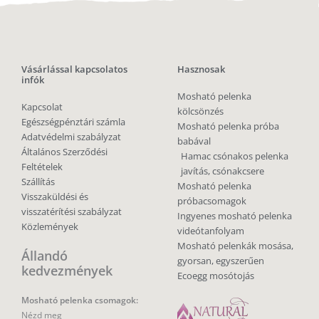
Vásárlással kapcsolatos
Hasznosak
infók
Mosható pelenka
Kapcsolat
kölcsönzés
Egészségpénztári számla
Mosható pelenka próba
Adatvédelmi szabályzat
babával
Általános Szerződési
Hamac csónakos pelenka
Feltételek
javítás, csónakcsere
Szállítás
Mosható pelenka
Visszaküldési és
próbacsomagok
visszatérítési szabályzat
Ingyenes mosható pelenka
Közlemények
videótanfolyam
Mosható pelenkák mosása,
Állandó
gyorsan, egyszerűen
kedvezmények
Ecoegg mosótojás
Mosható pelenka csomagok:
Nézd meg