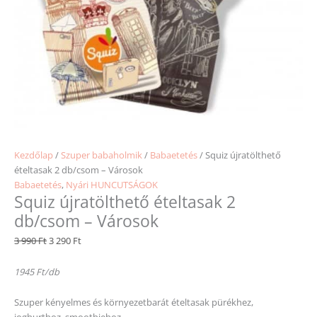
Kezdőlap
/
Szuper babaholmik
/
Babaetetés
/ Squiz újratölthető
ételtasak 2 db/csom – Városok
Babaetetés
,
Nyári HUNCUTSÁGOK
Squiz újratölthető ételtasak 2
db/csom – Városok
3 990
Ft
3 290
Ft
1945 Ft/db
Szuper kényelmes és környezetbarát ételtasak pürékhez,
joghurthoz, smoothiehoz.