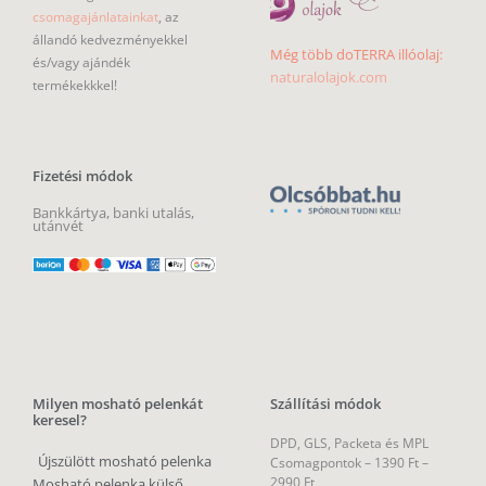
csomagajánlatainkat
, az
állandó kedvezményekkel
Még több doTERRA illóolaj:
és/vagy ajándék
naturalolajok.com
termékekkkel!
Fizetési módok
Bankkártya, banki utalás,
utánvét
Milyen mosható pelenkát
Szállítási módok
keresel?
DPD, GLS, Packeta és MPL
Újszülött mosható pelenka
Csomagpontok –
1390 Ft –
2990 Ft
Mosható pelenka külső