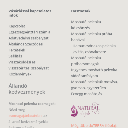
Vásárlással kapcsolatos
Hasznosak
infók
Mosható pelenka
Kapcsolat
kölcsönzés
Egészségpénztári számla
Mosható pelenka próba
Adatvédelmi szabályzat
babával
Általános Szerződési
Hamac csónakos pelenka
Feltételek
javítás, csónakcsere
Szállítás
Mosható pelenka
Visszaküldési és
próbacsomagok
visszatérítési szabályzat
Ingyenes mosható pelenka
Közlemények
videótanfolyam
Mosható pelenkák mosása,
Állandó
gyorsan, egyszerűen
kedvezmények
Ecoegg mosótojás
Mosható pelenka csomagok:
Nézd meg
csomagajánlatainkat
, az
állandó kedvezményekkel
Még több doTERRA illóolaj:
és/vagy ajándék