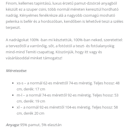
Finom, kellemes tapintású, luxus érzetű pamut-dzsörzé anyagból
készült ez a szuper csini, több normál méreten keresztül hordható
nadrág. Kényelmes fenékrésze alá a nagyobb csomagú mosható
pelenka is befér és a hordozóban, kendőben is lehetővé teszi a széles
terpeszt.
A nadrágokat 100% -ban mi késztettük, 100%-ban neked, szeretettel:
a tervezőtől a varrónőig, sőt, a fotóstól a teszt- és fotóalanyokig
mind-mind Temiti csapattag. Köszönjük, hogy itt vagy és
vásárlásoddal minket támogatsz!
Méretezése
:
xs-s – a normál 62-es mérettől 74-es méretig. Teljes hossz: 48
cm, derék: 17 cm
m-l – a normál 74-es mérettől 92-es méretig. Teljes hossz: 53
cm, derék: 19 cm
xl – a normál 92-es mérettől 104-es méretig. Teljes hossz: 58
cm, derék 20 cm
Anyaga:
95% pamut, 5% elasztán