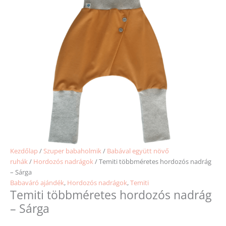
Kezdőlap
/
Szuper babaholmik
/
Babával együtt növő
ruhák
/
Hordozós nadrágok
/ Temiti többméretes hordozós nadrág
– Sárga
Babaváró ajándék
,
Hordozós nadrágok
,
Temiti
Temiti többméretes hordozós nadrág
– Sárga