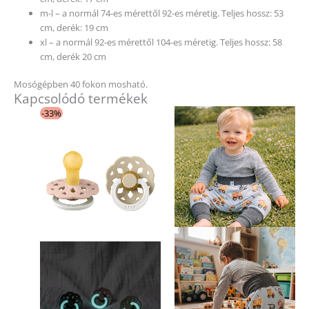
m-l – a normál 74-es mérettől 92-es méretig. Teljes hossz: 53
cm, derék: 19 cm
xl – a normál 92-es mérettől 104-es méretig. Teljes hossz: 58
cm, derék 20 cm
Mosógépben 40 fokon mosható.
Kapcsolódó termékek
Original
Current
Ennek
Ennek
-33%
price
price
a
a
was:
is:
4
3
terméknek
terméknek
890 Ft.
280 Ft.
több
több
variációja
variációja
van.
van.
A
A
változatok
változatok
a
a
termékoldalon
termékold
választhatók
választhat
ki
ki