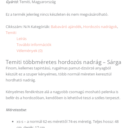
Gyártó
: Temiti, Magyarország
Ez a termék jelenleg nincs készleten és nem megvásárolható.
Cikkszám:
N/A
Kategóriák:
Babaváró ajándék
,
Hordozós nadrágok
,
Temiti
Leírás
További információk
Vélemények (0)
Temiti többméretes hordozós nadrág – Sárga
Finom, kellemes tapintású, rugalmas pamut-dzsörzé anyagból
készült ez a szuper kényelmes, több normál méreten keresztül
hordható nadrág.
Kényelmes fenékrésze alá a nagyobb csomagú mosható pelenka is
befér és a hordozóban, kendőben is lehetővé teszi a széles terpeszt.
Méretezése
:
xs-s – a normál 62-es mérettől 74-es méretig. Teljes hossz: 48
cm, derék: 17 cm