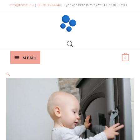
Skip
info@temiti.hu
|
06 70 369 4340
| Ilyenkor keress minket: H-P 9:30 -17:00
to
content
Below
MENÜ
0
Header
🔍