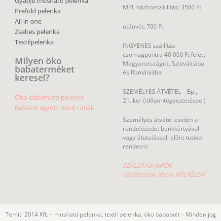
Gyapjú mosható pelenka
MPL házhozszállítás: 3500 Ft
Prefold pelenka
All in one
utánvét: 700 Ft
Zsebes pelenka
Textilpelenka
INGYENES szállítás
csomagpontra 40 000 Ft felett
Milyen öko
Magyarországra, Szlovákiába
babaterméket
és Romániába
keresel?
SZEMÉLYES ÁTVÉTEL – Bp.,
Öko eldobható pelenka
21. ker (időpontegyeztetéssel)
Babával együtt nővő ruhák
Személyes átvétel esetén a
rendelésedet bankkártyával
vagy átutalással, előre tudod
rendezni.
SZÁLLÍTÁSI INFÓK
részletesen, illetve KÜLFÖLDR
Temiti 2014 Kft. – mosható pelenka, textil pelenka, öko bababolt – Minden jog