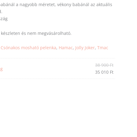
 babánál a nagyobb
méretet
, vékony babánál az aktuális
d.
szág
s készleten és nem megvásárolható.
:
Csónakos mosható pelenka
,
Hamac
,
Jolly Joker
,
Tmac
38 900
Ft
ag
35 010
Ft