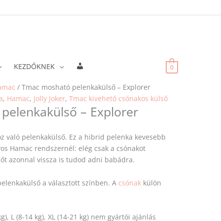
Fiókadatok
KEZDŐKNEK
0
Original
Current
amac
/ Tmac mosható pelenkakülső – Explorer
price
price
a
,
Hamac
,
Jolly Joker
,
Tmac kivehető csónakos külső
pelenkakülső – Explorer
was:
is:
38
35
900 Ft.
010 Ft.
 való pelenkakülső. Ez a hibrid pelenka kevesebb
os Hamac rendszernél: elég csak a csónakot
sőt azonnal vissza is tudod adni babádra.
elenkakülső a választott színben. A
csónak
külön
 kg), L (8-14 kg), XL (14-21 kg) nem gyártói ajánlás