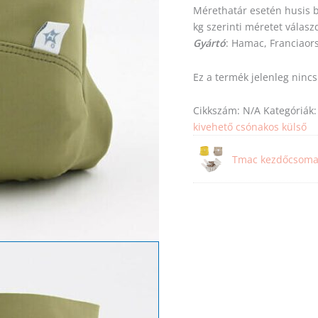
Mérethatár esetén husis
kg
szerinti
méretet
válasz
Gyártó
: Hamac, Franciaor
Ez a termék jelenleg ninc
Cikkszám:
N/A
Kategóriák
kivehető csónakos külső
Tmac kezdőcsom