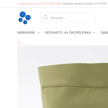
Skip
info@temiti.hu
|
06 70 369 4340
| Ilyenkor keress minket: H-P 9:30 
to
content
Products
search
MÁRKÁINK
MOSHATÓ- és ÖKOPELENKA
BAB
🔍