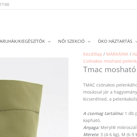
-17:00
ARUHÁK/KIEGÉSZÍTŐK
NŐI SZEKCIÓ
ÖKO HÁZTARTÁS
Kezdőlap
/
MÁRKÁINK
/
H
Csónakos mosható pelenk
Tmac mosható 
TMAC csónakos pelenkához
mosással jár a hagyomány
kicserélned, a pelenkakül
A csomag tartalma:
1 db p
kapható.
Anyaga:
Meryl® mikroszál
Mérete
: S (4-6 kg), M (6-9