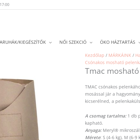
-17:00
ARUHÁK/KIEGÉSZÍTŐK
NŐI SZEKCIÓ
ÖKO HÁZTARTÁS
Kezdőlap
/
MÁRKÁINK
/
H
Csónakos mosható pelenk
Tmac mosható 
TMAC csónakos pelenkához
mosással jár a hagyomány
kicserélned, a pelenkakül
A csomag tartalma:
1 db p
kapható.
Anyaga:
Meryl® mikroszál
Mérete
: S (4-6 kg), M (6-9