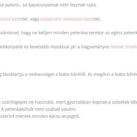
 se patent-, se kapocsnyomok nem lesznek rajta.
szívó betét
tel, vagy
eldobható nedvszívó betét
tel.
ásárolnod, hogy ne kelljen minden pelenkacserekor az egész pelen
hatékonyabb és kevesebb mosással jár a hagyományos
Hamac mosha
g távoltartja a nedvességet a baba bőrétől, és megőrzi a baba bőr
 szárítógépet ne használd, mert gyorsabban kopnak a szövetek től
t. A pelenkakülsőt nem szabad vasalni.
 szerint mentes minden káros anyagtól.