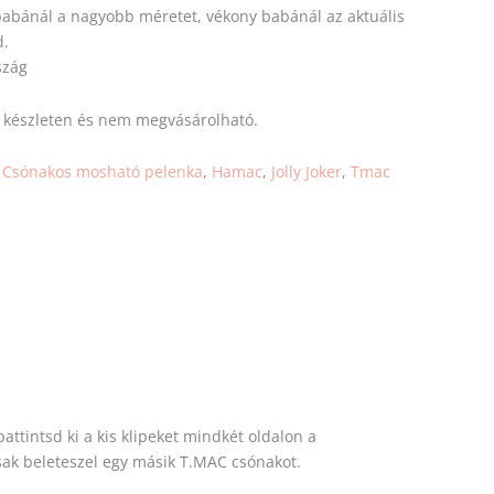
 babánál a nagyobb
méretet
, vékony babánál az aktuális
d.
szág
s készleten és nem megvásárolható.
:
Csónakos mosható pelenka
,
Hamac
,
Jolly Joker
,
Tmac
tintsd ki a kis klipeket mindkét oldalon a
ak beleteszel egy másik T.MAC csónakot.