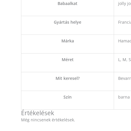
Babaalkat
jolly j
Gyártás helye
Franci
Márka
Hama
Méret
L, M, S
Mit keresel?
Bevarr
Szín
barna
Értékelések
Még nincsenek értékelések.