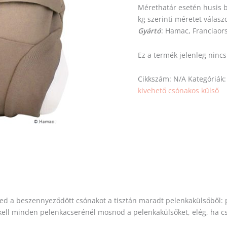
Mérethatár esetén husis
kg
szerinti
méretet
válasz
Gyártó
: Hamac, Franciaor
Ez a termék jelenleg ninc
Cikkszám:
N/A
Kategóriák
kivehető csónakos külső
d a beszennyeződött csónakot a tisztán maradt pelenkakülsőből: pat
ell minden pelenkacserénél mosnod a pelenkakülsőket, elég, ha cs