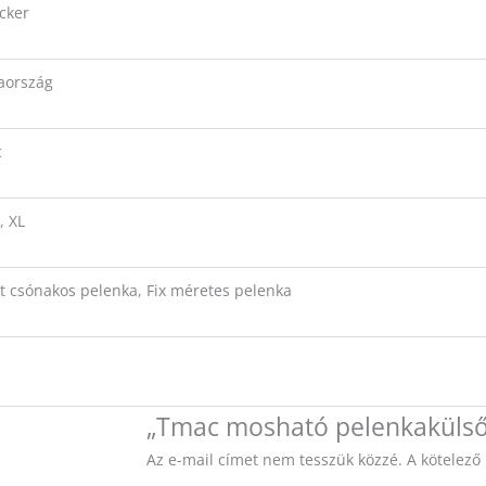
ocker
aország
c
, XL
t csónakos pelenka, Fix méretes pelenka
„Tmac mosható pelenkakülső 
Az e-mail címet nem tesszük közzé.
A kötelez