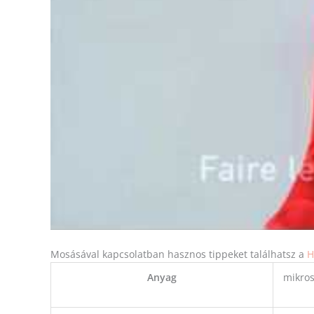
Mosásával kapcsolatban hasznos tippeket találhatsz a
H
Anyag
mikros