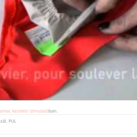
amac kezelési útmutató
ban.
zál, PUL