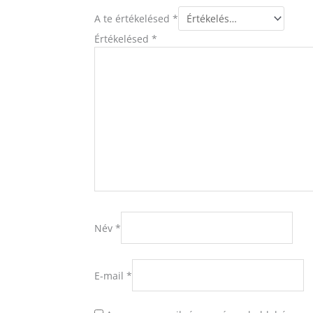
A te értékelésed
*
Értékelésed
*
Név
*
E-mail
*