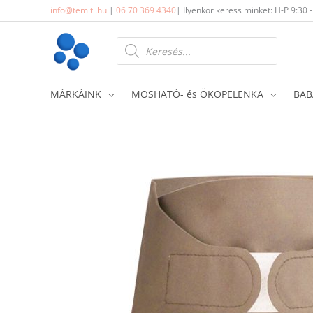
Skip
info@temiti.hu
|
06 70 369 4340
| Ilyenkor keress minket: H-P 9:30 
to
content
Products
search
MÁRKÁINK
MOSHATÓ- és ÖKOPELENKA
BAB