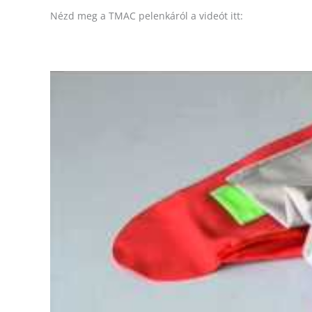
Nézd meg a TMAC pelenkáról a videót itt: