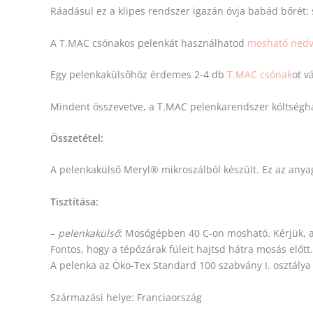
Ráadásul ez a klipes rendszer igazán óvja babád bőrét:
A T.MAC csónakos pelenkát használhatod
mosható nedv
Egy pelenkakülsőhöz érdemes 2-4 db
T.MAC csónak
ot v
Mindent összevetve, a T.MAC pelenkarendszer költség
Összetétel:
A pelenkakülső Meryl® mikroszálból készült. Ez az anya
Tisztítása:
–
pelenkakülső
: Mosógépben 40 C-on mosható. Kérjük, a
Fontos, hogy a tépőzárak füleit hajtsd hátra mosás előt
A pelenka az Öko-Tex Standard 100 szabvány I. osztálya
Származási helye: Franciaország