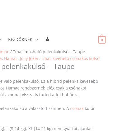
Fiókadatok
KEZDŐKNEK
0
amac
/ Tmac mosható pelenkakülső – Taupe
a
,
Hamac
,
Jolly Joker
,
Tmac kivehető csónakos külső
pelenkakülső – Taupe
 való pelenkakülső. Ez a hibrid pelenka kevesebb
os Hamac rendszernél: elég csak a csónakot
sőt azonnal vissza is tudod adni babádra.
elenkakülső a választott színben. A
csónak
külön
 kg), L (8-14 kg), XL (14-21 kg) nem gyártói ajánlás