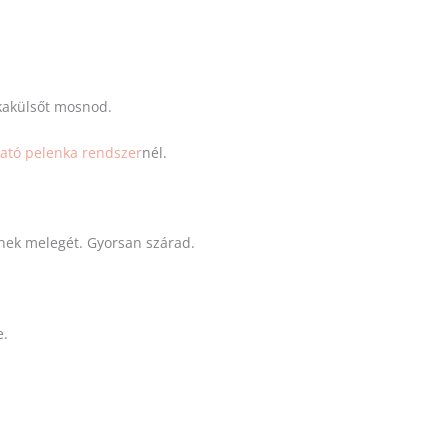
kakülsőt mosnod.
tó pelenka rendszer
nél.
ének melegét. Gyorsan szárad.
e.