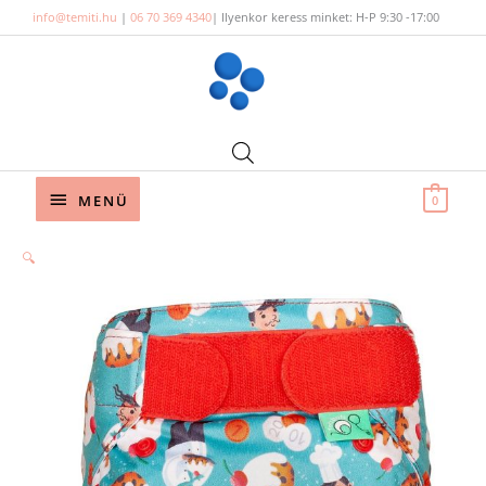
Skip
info@temiti.hu
|
06 70 369 4340
| Ilyenkor keress minket: H-P 9:30 -17:00
to
content
Below
MENÜ
0
Header
🔍