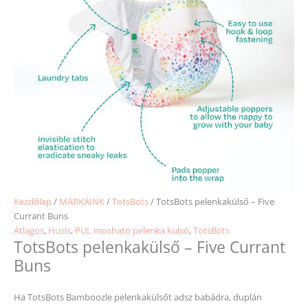
Kezdőlap
/
MÁRKÁINK
/
TotsBots
/ TotsBots pelenkakülső – Five
Currant Buns
Átlagos
,
Husis
,
PUL mosható pelenka külső
,
TotsBots
TotsBots pelenkakülső – Five Currant
Buns
Ha TotsBots Bamboozle pelenkakülsőt adsz babádra, duplán