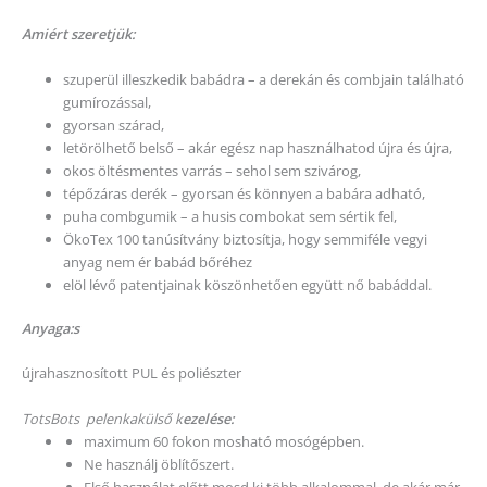
Amiért szeretjük:
szuperül illeszkedik babádra – a derekán és combjain található
gumírozással,
gyorsan szárad,
letörölhető belső – akár egész nap használhatod újra és újra,
okos öltésmentes varrás – sehol sem szivárog,
tépőzáras derék – gyorsan és könnyen a babára adható,
puha combgumik – a husis combokat sem sértik fel,
ÖkoTex 100 tanúsítvány biztosítja, hogy semmiféle vegyi
anyag nem ér babád bőréhez
elöl lévő patentjainak köszönhetően együtt nő babáddal.
Anyaga:s
újrahasznosított PUL és poliészter
TotsBots pelenkakülső k
ezelése:
maximum 60 fokon mosható mosógépben.
Ne használj öblítőszert.
Első használat előtt mosd ki több alkalommal, de akár már