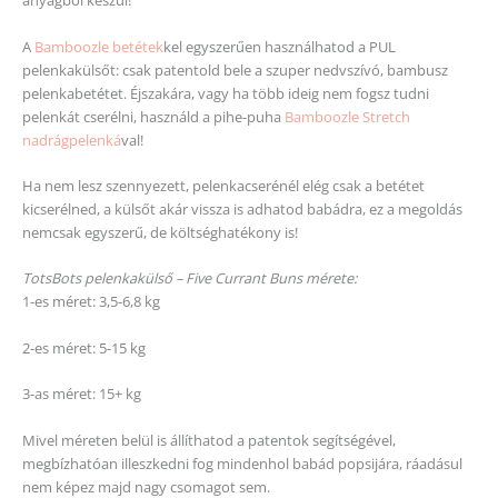
anyagból készül!
A
Bamboozle betétek
kel egyszerűen használhatod a PUL
pelenkakülsőt: csak patentold bele a szuper nedvszívó, bambusz
pelenkabetétet. Éjszakára, vagy ha több ideig nem fogsz tudni
pelenkát cserélni, használd a pihe-puha
Bamboozle Stretch
nadrágpelenká
val!
Ha nem lesz szennyezett, pelenkacserénél elég csak a betétet
kicserélned, a külsőt akár vissza is adhatod babádra, ez a megoldás
nemcsak egyszerű, de költséghatékony is!
TotsBots pelenkakülső – Five Currant Buns mérete:
1-es méret: 3,5-6,8 kg
2-es méret: 5-15 kg
3-as méret: 15+ kg
Mivel méreten belül is állíthatod a patentok segítségével,
megbízhatóan illeszkedni fog mindenhol babád popsijára, ráadásul
nem képez majd nagy csomagot sem.