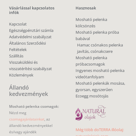
Vásárlással kapcsolatos
Hasznosak
infók
Mosható pelenka
Kapcsolat
kölcsönzés
Egészségpénztári számla
Mosható pelenka próba
Adatvédelmi szabályzat
babával
Általános Szerződési
Hamac csónakos pelenka
Feltételek
javítás, csónakcsere
Szállítás
Mosható pelenka
Visszaküldési és
próbacsomagok
visszatérítési szabályzat
Ingyenes mosható pelenka
Közlemények
videótanfolyam
Mosható pelenkák mosása,
Állandó
gyorsan, egyszerűen
kedvezmények
Ecoegg mosótojás
Mosható pelenka csomagok:
Nézd meg
csomagajánlatainkat
, az
állandó kedvezményekkel
Még több doTERRA illóolaj:
és/vagy ajándék