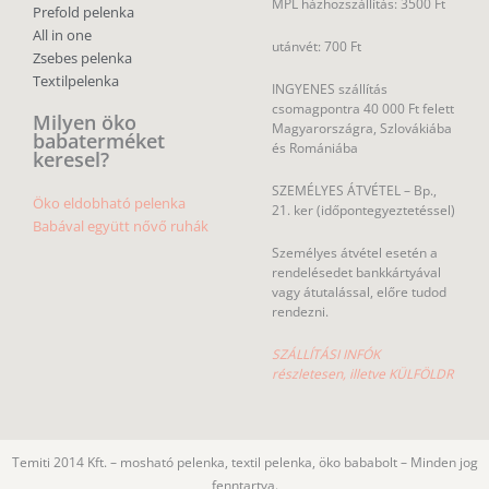
MPL házhozszállítás: 3500 Ft
Prefold pelenka
All in one
utánvét: 700 Ft
Zsebes pelenka
Textilpelenka
INGYENES szállítás
csomagpontra 40 000 Ft felett
Milyen öko
Magyarországra, Szlovákiába
babaterméket
és Romániába
keresel?
SZEMÉLYES ÁTVÉTEL – Bp.,
Öko eldobható pelenka
21. ker (időpontegyeztetéssel)
Babával együtt nővő ruhák
Személyes átvétel esetén a
rendelésedet bankkártyával
vagy átutalással, előre tudod
rendezni.
SZÁLLÍTÁSI INFÓK
részletesen, illetve KÜLFÖLDR
Temiti 2014 Kft. – mosható pelenka, textil pelenka, öko bababolt – Minden jog
fenntartva.