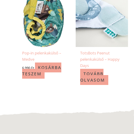
Pop-in pelenkakülső –
TotsBots Peenut
Medve
pelenkakülső – Happy
Days
KOSÁRBA
6 990
Ft
TESZEM
TOVÁBB
OLVASOM