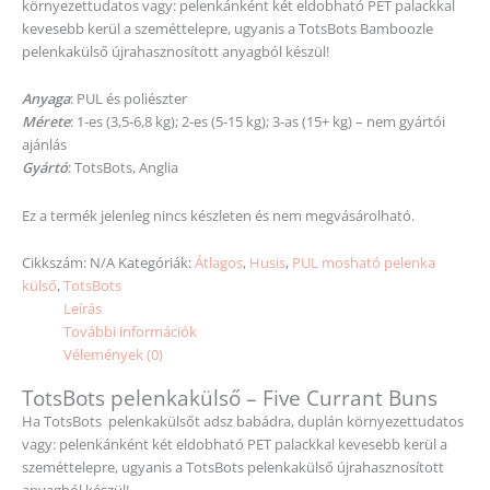
környezettudatos vagy: pelenkánként két eldobható PET palackkal
kevesebb kerül a szeméttelepre, ugyanis a TotsBots Bamboozle
pelenkakülső újrahasznosított anyagból készül!
Anyaga
: PUL és poliészter
Mérete
: 1-es (3,5-6,8 kg); 2-es (5-15 kg); 3-as (15+ kg) – nem gyártói
ajánlás
Gyártó
: TotsBots, Anglia
Ez a termék jelenleg nincs készleten és nem megvásárolható.
Cikkszám:
N/A
Kategóriák:
Átlagos
,
Husis
,
PUL mosható pelenka
külső
,
TotsBots
Leírás
További információk
Vélemények (0)
TotsBots pelenkakülső – Five Currant Buns
Ha TotsBots pelenkakülsőt adsz babádra, duplán környezettudatos
vagy: pelenkánként két eldobható PET palackkal kevesebb kerül a
szeméttelepre, ugyanis a TotsBots pelenkakülső újrahasznosított