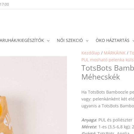
-17:00
ARUHÁK/KIEGÉSZÍTŐK
NŐI SZEKCIÓ
ÖKO HÁZTARTÁS
Kezdőlap
/
MÁRKÁINK
/
To
PUL mosható pelenka küls
TotsBots Bamb
Méhecskék
Ha TotsBots Bamboozle pe
vagy: pelenkánként két el
ugyanis a TotsBots Bamboo
Anyaga
: PUL és poliészter
Mérete
: 1-es (3,5-6,8 kg);
Gyártó
: TotsBots, Anglia