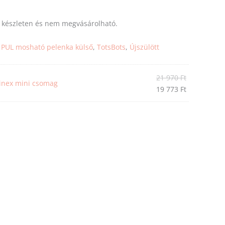
s készleten és nem megvásárolható.
:
PUL mosható pelenka külső
,
TotsBots
,
Újszülött
21 970
Ft
inex mini csomag
19 773
Ft