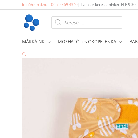
Skip
info@temiti.hu
|
06 70 369 4340
| Ilyenkor keress minket: H-P 9:30 
to
content
Products
search
MÁRKÁINK
MOSHATÓ- és ÖKOPELENKA
BAB
🔍