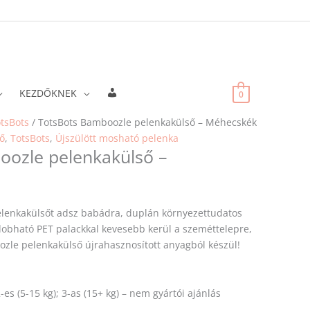
Fiókadatok
KEZDŐKNEK
0
Original
Current
tsBots
/ TotsBots Bamboozle pelenkakülső – Méhecskék
price
price
ő
,
TotsBots
,
Újszülött mosható pelenka
oozle pelenkakülső –
was:
is:
21
19
970 Ft.
773 Ft.
lenkakülsőt adsz babádra, duplán környezettudatos
dobható PET palackkal kevesebb kerül a szeméttelepre,
zle pelenkakülső újrahasznosított anyagból készül!
 2-es (5-15 kg); 3-as (15+ kg) – nem gyártói ajánlás