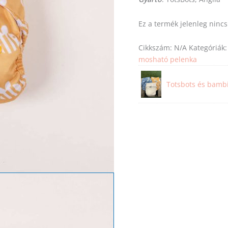
Ez a termék jelenleg ninc
Cikkszám:
N/A
Kategóriák
mosható pelenka
Totsbots és bamb