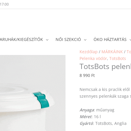
-17:00
ARUHÁK/KIEGÉSZÍTŐK
NŐI SZEKCIÓ
ÖKO HÁZTARTÁS
Kezdőlap
/
MÁRKÁINK
/
To
Pelenka vödör
,
TotsBots
TotsBots pelenk
8 990
Ft
Nemcsak a kis praclik elől 
szennyes pelenkák szaga s
Anyaga
: műanyag
Méret
: 16 l
Gyártó
: TotsBots, Anglia