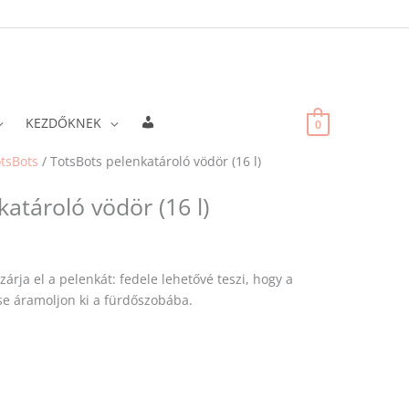
Fiókadatok
KEZDŐKNEK
0
tsBots
/ TotsBots pelenkatároló vödör (16 l)
atároló vödör (16 l)
zárja el a pelenkát: fedele lehetővé teszi, hogy a
e áramoljon ki a fürdőszobába.