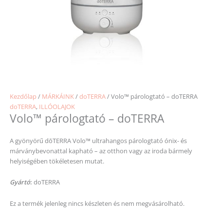
Kezdőlap
/
MÁRKÁINK
/
doTERRA
/ Volo™ párologtató – doTERRA
doTERRA
,
ILLÓOLAJOK
Volo™ párologtató – doTERRA
A gyönyörű dōTERRA Volo™ ultrahangos párologtató ónix- és
márványbevonattal kapható – az otthon vagy az iroda bármely
helyiségében tökéletesen mutat.
Gyártó
:
doTERRA
Ez a termék jelenleg nincs készleten és nem megvásárolható.