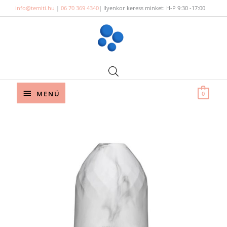
Skip
info@temiti.hu
|
06 70 369 4340
| Ilyenkor keress minket: H-P 9:30 -17:00
to
content
Below
MENÜ
0
Header