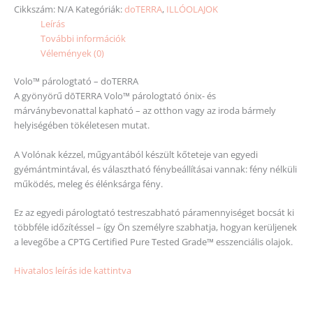
Cikkszám:
N/A
Kategóriák:
doTERRA
,
ILLÓOLAJOK
Leírás
További információk
Vélemények (0)
Volo™ párologtató – doTERRA
A gyönyörű dōTERRA Volo™ párologtató ónix- és
márványbevonattal kapható – az otthon vagy az iroda bármely
helyiségében tökéletesen mutat.
A Volónak kézzel, műgyantából készült kőteteje van egyedi
gyémántmintával, és választható fénybeállításai vannak: fény nélküli
működés, meleg és élénksárga fény.
Ez az egyedi párologtató testreszabható páramennyiséget bocsát ki
többféle időzítéssel – így Ön személyre szabhatja, hogyan kerüljenek
a levegőbe a CPTG Certified Pure Tested Grade™ esszenciális olajok.
Hivatalos leírás ide kattintva