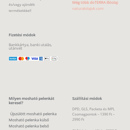
Még több doTERRA illóolaj:
és/vagy ajándék
naturalolajok.com
termékekkkel!
Fizetési módok
Bankkártya, banki utalás,
utánvét
Milyen mosható pelenkát
Szállítási módok
keresel?
DPD, GLS, Packeta és MPL
Újszülött mosható pelenka
Csomagpontok –
1390 Ft –
2990 Ft
Mosható pelenka külső
Mosható pelenka belső