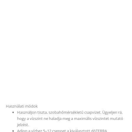
Használati módok
Használjon tiszta, szobahőmérsékletű csapvizet. Ügyeljen rá,
hogy a vízszint ne haladja meg a maximális vízszintet mutató
jelzést.
Adjon a vízhez 5–12 cseppet a kiválasztott dōTERRA