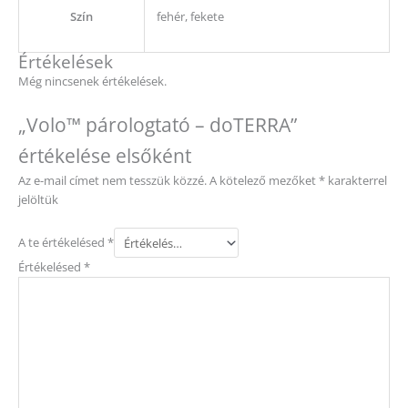
Szín
fehér, fekete
Értékelések
Még nincsenek értékelések.
„Volo™ párologtató – doTERRA”
értékelése elsőként
Az e-mail címet nem tesszük közzé.
A kötelező mezőket
*
karakterrel
jelöltük
A te értékelésed
*
Értékelésed
*