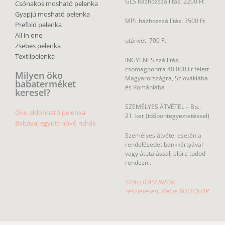
GLS házhozszállítás: 2200 Ft
Csónakos mosható pelenka
Gyapjú mosható pelenka
MPL házhozszállítás: 3500 Ft
Prefold pelenka
All in one
utánvét: 700 Ft
Zsebes pelenka
Textilpelenka
INGYENES szállítás
csomagpontra 40 000 Ft felett
Milyen öko
Magyarországra, Szlovákiába
babaterméket
és Romániába
keresel?
SZEMÉLYES ÁTVÉTEL – Bp.,
Öko eldobható pelenka
21. ker (időpontegyeztetéssel)
Babával együtt nővő ruhák
Személyes átvétel esetén a
rendelésedet bankkártyával
vagy átutalással, előre tudod
rendezni.
SZÁLLÍTÁSI INFÓK
részletesen, illetve KÜLFÖLDR