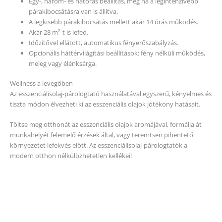
Egy-, három- és hatórás beállítás, még ha a legintenzívebb
párakibocsátásra van is állítva.
A legkisebb párakibocsátás mellett akár 14 órás működés.
Akár 28 m²-t is lefed.
Időzítővel ellátott, automatikus fényerőszabályzás.
Opcionális háttérvilágítási beállítások: fény nélküli működés,
meleg vagy élénksárga.
Wellness a levegőben
Az esszenciálisolaj-párologtató használatával egyszerű, kényelmes és
tiszta módon élvezheti ki az esszenciális olajok jótékony hatásait.
Töltse meg otthonát az esszenciális olajok aromájával, formálja át
munkahelyét felemelő érzések által, vagy teremtsen pihentető
környezetet lefekvés előtt. Az esszenciálisolaj-párologtatók a
modern otthon nélkülözhetetlen kellékei!