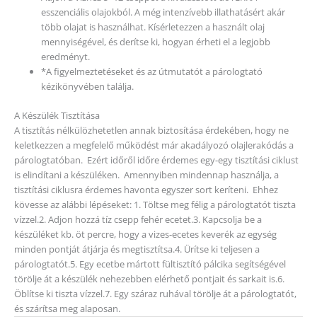
esszenciális olajokból. A még intenzívebb illathatásért akár
több olajat is használhat. Kísérletezzen a használt olaj
mennyiségével, és derítse ki, hogyan érheti el a legjobb
eredményt.
*A figyelmeztetéseket és az útmutatót a párologtató
kézikönyvében találja.
A Készülék Tisztítása
A tisztítás nélkülözhetetlen annak biztosítása érdekében, hogy ne
keletkezzen a megfelelő működést már akadályozó olajlerakódás a
párologtatóban. Ezért időről időre érdemes egy-egy tisztítási ciklust
is elindítani a készüléken. Amennyiben mindennap használja, a
tisztítási ciklusra érdemes havonta egyszer sort keríteni. Ehhez
kövesse az alábbi lépéseket: 1. Töltse meg félig a párologtatót tiszta
vízzel.2. Adjon hozzá tíz csepp fehér ecetet.3. Kapcsolja be a
készüléket kb. öt percre, hogy a vizes-ecetes keverék az egység
minden pontját átjárja és megtisztítsa.4. Ürítse ki teljesen a
párologtatót.5. Egy ecetbe mártott fültisztító pálcika segítségével
törölje át a készülék nehezebben elérhető pontjait és sarkait is.6.
Öblítse ki tiszta vízzel.7. Egy száraz ruhával törölje át a párologtatót,
és szárítsa meg alaposan.