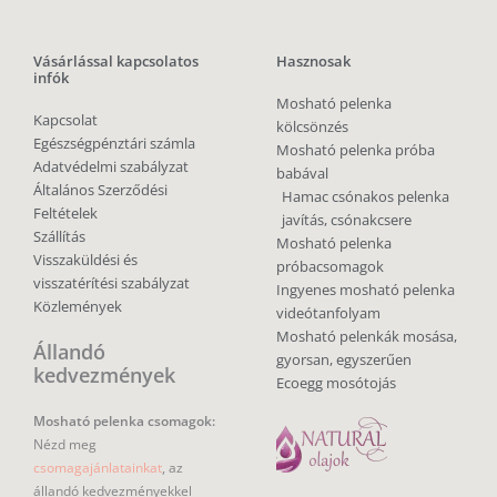
Vásárlással kapcsolatos
Hasznosak
infók
Mosható pelenka
Kapcsolat
kölcsönzés
Egészségpénztári számla
Mosható pelenka próba
Adatvédelmi szabályzat
babával
Általános Szerződési
Hamac csónakos pelenka
Feltételek
javítás, csónakcsere
Szállítás
Mosható pelenka
Visszaküldési és
próbacsomagok
visszatérítési szabályzat
Ingyenes mosható pelenka
Közlemények
videótanfolyam
Mosható pelenkák mosása,
Állandó
gyorsan, egyszerűen
kedvezmények
Ecoegg mosótojás
Mosható pelenka csomagok:
Nézd meg
csomagajánlatainkat
, az
állandó kedvezményekkel