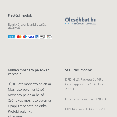
Fizetési módok
Bankkártya, banki utalás,
utánvét
Milyen mosható pelenkát
Szállítási módok
keresel?
DPD, GLS, Packeta és MPL
Újszülött mosható pelenka
Csomagpontok –
1390 Ft –
2990 Ft
Mosható pelenka külső
Mosható pelenka belső
GLS házhozszállítás: 2200 Ft
Csónakos mosható pelenka
Gyapjú mosható pelenka
MPL házhozszállítás: 3500 Ft
Prefold pelenka
All in one