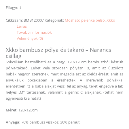
Elfogyott
Cikkszám:
BMB120007
Kategóriák:
Mosható pelenka belső
,
Xkko
Leírás
További információk
Vélemények (0)
Xkko bambusz pólya és takaró – Narancs
csillag
Sokcélúan használható ez a nagy, 120x120cm bambuszból készült
pólya-takaró. Lehet vele szorosan pólyázni is, amit az újszülött
babák nagyon szeretnek, mert megadja azt az ölelős érzést, amit az
anyukájuk pocakjában is érezhettek. A merevebb pólyákkal
ellentétben itt a baba alakját veszi fel az anyag, teret engedve a láb
helyes „M” tartásának, valamint a gerinc C alakjának. (tehát nem
egyenesíti ki a hátat)
Méret:
120x120cm
Anyaga:
70% bambusz viszkóz, 30% pamut