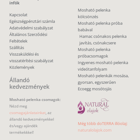
infók
Mosható pelenka
Kapcsolat
kölcsönzés
Egészségpénztári számla
Mosható pelenka próba
Adatvédelmi szabályzat
babával
Általános Szerződési
Hamac csónakos pelenka
Feltételek
javítás, csónakcsere
Szállítás
Mosható pelenka
Visszaküldési és
próbacsomagok
visszatérítési szabályzat
Ingyenes mosható pelenka
Közlemények
videótanfolyam
Mosható pelenkák mosása,
Állandó
gyorsan, egyszerűen
kedvezmények
Ecoegg mosótojás
Mosható pelenka csomagok:
Nézd meg
csomagajánlatainkat
, az
állandó kedvezményekkel
Még több doTERRA illóolaj:
és/vagy ajándék
naturalolajok.com
termékekkkel!