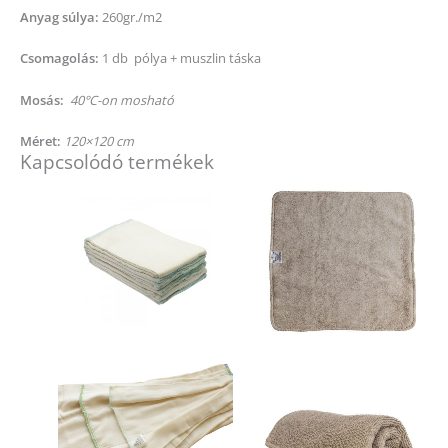
Anyag súlya:
260gr./m2
Csomagolás:
1 db pólya + muszlin táska
Mosás:
40°C-on mosható
Méret:
120×120 cm
Kapcsolódó termékek
Ennek
a
terméknek
több
variációja
van.
A
változatok
a
termékold
választhat
ki