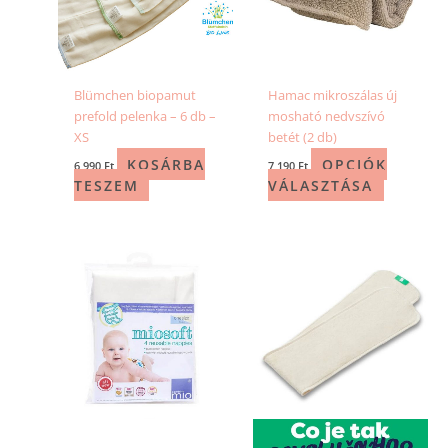
Blümchen biopamut
Hamac mikroszálas új
prefold pelenka – 6 db –
mosható nedvszívó
XS
betét (2 db)
KOSÁRBA
OPCIÓK
6 990
Ft
7 190
Ft
TESZEM
VÁLASZTÁSA