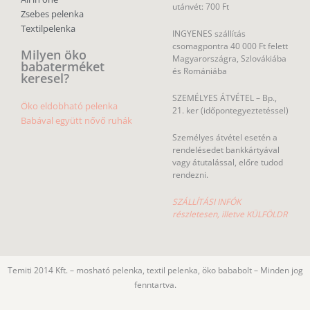
utánvét: 700 Ft
Zsebes pelenka
Textilpelenka
INGYENES szállítás
csomagpontra 40 000 Ft felett
Milyen öko
Magyarországra, Szlovákiába
babaterméket
és Romániába
keresel?
SZEMÉLYES ÁTVÉTEL – Bp.,
Öko eldobható pelenka
21. ker (időpontegyeztetéssel)
Babával együtt nővő ruhák
Személyes átvétel esetén a
rendelésedet bankkártyával
vagy átutalással, előre tudod
rendezni.
SZÁLLÍTÁSI INFÓK
részletesen, illetve KÜLFÖLDR
Temiti 2014 Kft. – mosható pelenka, textil pelenka, öko bababolt – Minden jog
fenntartva.