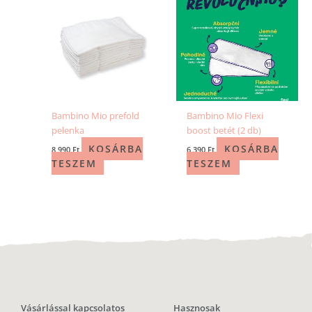
Bambino Mio prefold
Bambino Mio Flexi
pelenka
boost betét (2 db)
KOSÁRBA
KOSÁRBA
8 990
Ft
6 390
Ft
TESZEM
TESZEM
Vásárlással kapcsolatos
Hasznosak