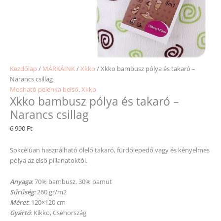
Kezdőlap
/
MÁRKÁINK
/
Xkko
/ Xkko bambusz pólya és takaró –
Narancs csillag
Mosható pelenka belső
,
Xkko
Xkko bambusz pólya és takaró –
Narancs csillag
6 990
Ft
Sokcélúan használható ölelő takaró, fürdőlepedő vagy és kényelmes
pólya az első pillanatoktól.
Anyaga
: 70% bambusz, 30% pamut
Sűrűség:
260 gr/m2
Méret
: 120×120 cm
Gyártó
: Kikko, Csehország