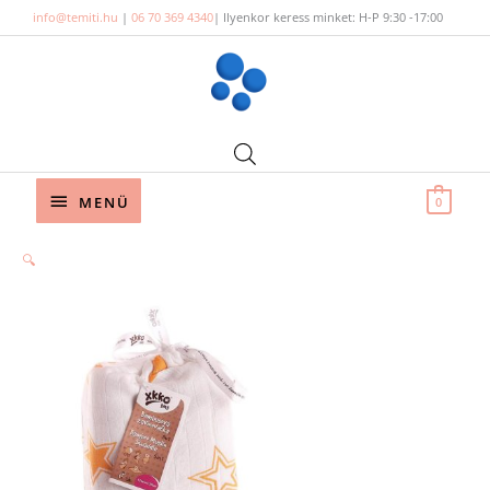
Skip
info@temiti.hu
|
06 70 369 4340
| Ilyenkor keress minket: H-P 9:30 -17:00
to
content
Below
MENÜ
0
Header
🔍