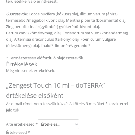
területekkel való érintkezést.
Ö
sszetevők:
Cocos nucifera (kókusz) olaj, Illicium verum (ánizs)
terméséből/magjából kivont olaj, Mentha piperita (borsmenta) olaj,
Zingiber offi cinale (gyömbér) gyökeréből kivont olaj,
Carum carvi (köménymag) olaj, Coriandrum sativum (koriandermag)
olaj, Artemisia dracunculus (tárkony) olaj, Foeniculum vulgare
(édeskömény) olaj, linalol*, limonén*, geraniol*
* Természetesen előforduló olajösszetevők.
Értékelések
Még nincsenek értékelések.
„Zengest Touch 10 ml – doTERRA”
értékelése elsőként
Az e-mail címet nem tesszük közzé.
A kötelező mezőket
*
karakterrel
jelöltük
A te értékelésed
*
Értékelésed
*