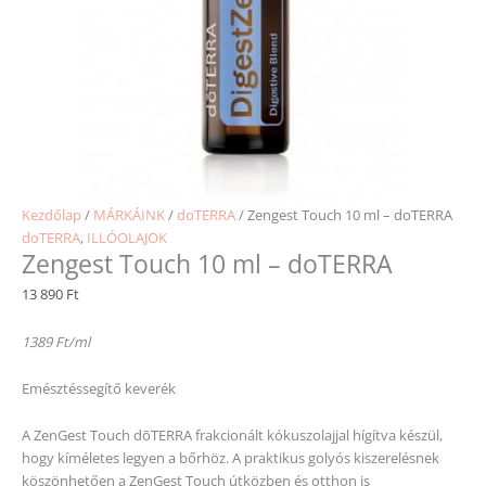
Kezdőlap
/
MÁRKÁINK
/
doTERRA
/ Zengest Touch 10 ml – doTERRA
doTERRA
,
ILLÓOLAJOK
Zengest Touch 10 ml – doTERRA
13 890
Ft
1389 Ft/ml
Emésztéssegítő keverék
A ZenGest Touch dōTERRA frakcionált kókuszolajjal hígítva készül,
hogy kíméletes legyen a bőrhöz. A praktikus golyós kiszerelésnek
köszönhetően a ZenGest Touch útközben és otthon is