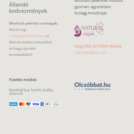
Mosható pelenkák mosása,
Állandó
gyorsan, egyszerűen
kedvezmények
Ecoegg mosótojás
Mosható pelenka csomagok:
Nézd meg
csomagajánlatainkat
, az
állandó kedvezményekkel
Még több doTERRA illóolaj:
és/vagy ajándék
naturalolajok.com
termékekkkel!
Fizetési módok
Bankkártya, banki utalás,
utánvét