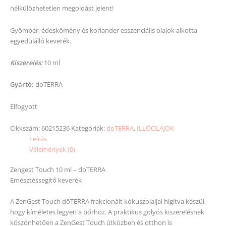
nélkülözhetetlen megoldást jelent!
Gyömbér, édeskömény és koriander esszenciális olajok alkotta
egyedülálló keverék.
Kiszerelés:
10 ml
Gyártó:
doTERRA
Elfogyott
Cikkszám:
60215236
Kategóriák:
doTERRA
,
ILLÓOLAJOK
Leírás
Vélemények (0)
Zengest Touch 10 ml – doTERRA
Emésztéssegítő keverék
A ZenGest Touch dōTERRA frakcionált kókuszolajjal hígítva készül,
hogy kíméletes legyen a bőrhöz. A praktikus golyós kiszerelésnek
köszönhetően a ZenGest Touch útközben és otthon is