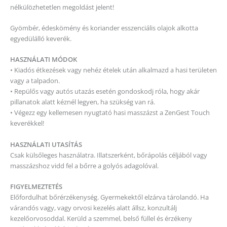
nélkülözhetetlen megoldást jelent!
Gyömbér, édeskömény és koriander esszenciális olajok alkotta
egyedülálló keverék.
HASZNÁLATI MÓDOK
• Kiadós étkezések vagy nehéz ételek után alkalmazd a hasi területen
vagy a talpadon.
• Repülős vagy autós utazás esetén gondoskodj róla, hogy akár
pillanatok alatt kéznél legyen, ha szükség van rá.
• Végezz egy kellemesen nyugtató hasi masszázst a ZenGest Touch
keverékkel!
HASZNÁLATI UTASÍTÁS
Csak külsőleges használatra. Illatszerként, bőrápolás céljából vagy
masszázshoz vidd fel a bőrre a golyós adagolóval.
FIGYELMEZTETÉS
Előfordulhat bőrérzékenység. Gyermekektől elzárva tárolandó. Ha
várandós vagy, vagy orvosi kezelés alatt állsz, konzultálj
kezelőorvosoddal. Kerüld a szemmel, belső füllel és érzékeny