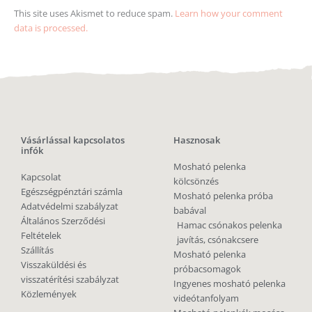
This site uses Akismet to reduce spam.
Learn how your comment
data is processed.
Vásárlással kapcsolatos
Hasznosak
infók
Mosható pelenka
Kapcsolat
kölcsönzés
Egészségpénztári számla
Mosható pelenka próba
Adatvédelmi szabályzat
babával
Általános Szerződési
Hamac csónakos pelenka
Feltételek
javítás, csónakcsere
Szállítás
Mosható pelenka
Visszaküldési és
próbacsomagok
visszatérítési szabályzat
Ingyenes mosható pelenka
Közlemények
videótanfolyam