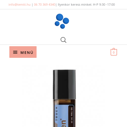
Skip
info@temiti.hu
|
06 70 369 4340
| Ilyenkor keress minket: H-P 9:30 -17:00
to
content
Below
MENÜ
0
Header