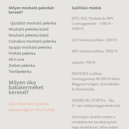
Milyen mosható pelenkát
Szállítási módok
keresel?
DPD, GLS, Packeta és MPL
Újszülött mosható pelenka
Csomagpontok –
1390 Ft –
2990 Ft
Mosható pelenka külső
Mosható pelenka belső
GLS házhozszállítás: 2200 Ft
Csónakos mosható pelenka
Gyapjú mosható pelenka
MPL házhozszállítás: 3500 Ft
Prefold pelenka
All in one
utánvét: 700 Ft
Zsebes pelenka
Textilpelenka
INGYENES szállítás
csomagpontra 40 000 Ft felett
Milyen öko
Magyarországra, Szlovákiába
babaterméket
és Romániába
keresel?
SZEMÉLYES ÁTVÉTEL – Bp.,
Öko eldobható pelenka
21. ker (időpontegyeztetéssel)
Babával együtt nővő ruhák
Személyes átvétel esetén a
rendelésedet bankkártyával
vagy átutalással, előre tudod