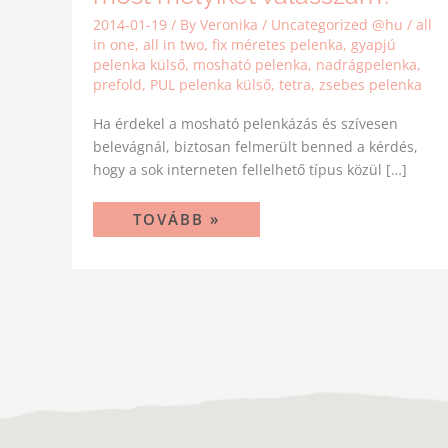
2014-01-19
/ By
Veronika
/
Uncategorized @hu
/
all
in one
,
all in two
,
fix méretes pelenka
,
gyapjú
pelenka külső
,
mosható pelenka
,
nadrágpelenka
,
prefold
,
PUL pelenka külső
,
tetra
,
zsebes pelenka
Ha érdekel a mosható pelenkázás és szívesen
belevágnál, biztosan felmerült benned a kérdés,
hogy a sok interneten fellelhető típus közül […]
TOVÁBB »