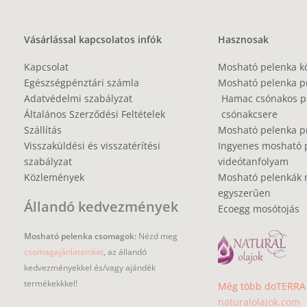
Vásárlással kapcsolatos infók
Hasznosak
Kapcsolat
Mosható pelenka k
Egészségpénztári számla
Mosható pelenka p
Adatvédelmi szabályzat
Hamac csónakos pe
Általános Szerződési Feltételek
csónakcsere
Szállítás
Mosható pelenka 
Visszaküldési és visszatérítési
Ingyenes mosható 
szabályzat
videótanfolyam
Közlemények
Mosható pelenkák 
egyszerűen
Állandó kedvezmények
Ecoegg mosótojás
Mosható pelenka csomagok:
Nézd meg
csomagajánlatainkat
, az állandó
kedvezményekkel és/vagy ajándék
termékekkkel!
Még több doTERRA i
naturalolajok.com