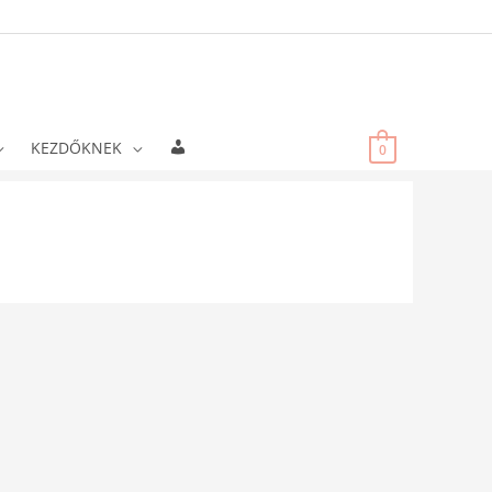
Fiókadatok
KEZDŐKNEK
0