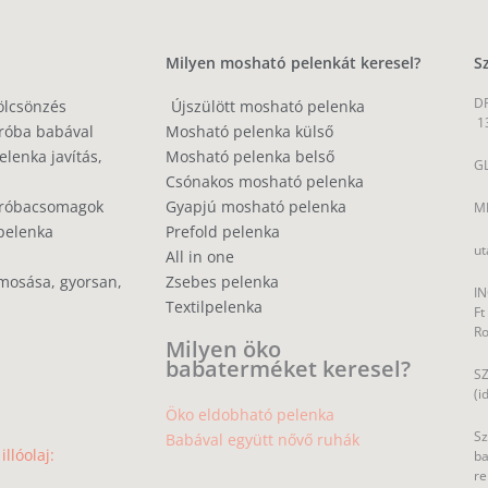
Milyen mosható pelenkát keresel?
S
DP
ölcsönzés
Újszülött mosható pelenka
1
róba babával
Mosható pelenka külső
lenka javítás,
Mosható pelenka belső
GL
Csónakos mosható pelenka
próbacsomagok
Gyapjú mosható pelenka
MP
pelenka
Prefold pelenka
ut
All in one
mosása, gyorsan,
Zsebes pelenka
IN
Textilpelenka
Ft
R
Milyen öko
babaterméket keresel?
SZ
(i
Öko eldobható pelenka
Sz
Babával együtt nővő ruhák
llóolaj:
ba
re