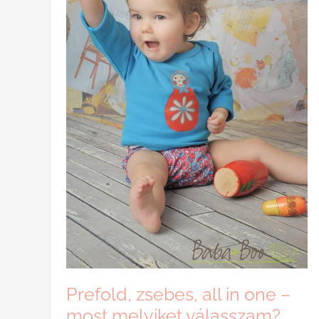
Prefold, zsebes, all in one –
most melyiket válasszam?