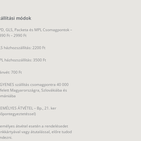
zállítási módok
D, GLS, Packeta és MPL Csomagpontok –
390 Ft – 2990 Ft
S házhozszállítás: 2200 Ft
L házhozszállítás: 3500 Ft
ánvét: 700 Ft
GYENES szállítás csomagpontra 40 000
 felett Magyarországra, Szlovákiába és
omániába
EMÉLYES ÁTVÉTEL – Bp., 21. ker
dőpontegyeztetéssel)
emélyes átvétel esetén a rendelésedet
nkkártyával vagy átutalással, előre tudod
ndezni.