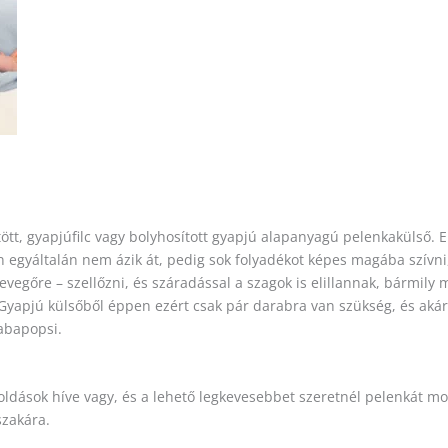
tt, gyapjúfilc vagy bolyhosított gyapjú alapanyagú pelenkakülső. E
 egyáltalán nem ázik át, pedig sok folyadékot képes magába szívni
 levegőre – szellőzni, és száradással a szagok is elillannak, bármil
 Gyapjú külsőből éppen ezért csak pár darabra van szükség, és akár 
babapopsi.
dások híve vagy, és a lehető legkevesebbet szeretnél pelenkát mo
szakára.