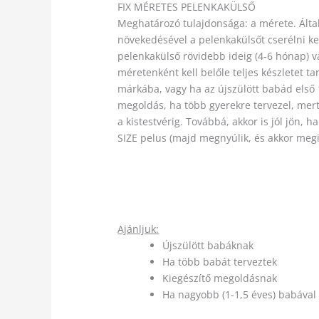
FIX MÉRETES PELENKAKÜLSŐ
Meghatározó tulajdonsága: a mérete. Álta
növekedésével a pelenkakülsőt cserélni k
pelenkakülső rövidebb ideig (4-6 hónap) 
méretenként kell belőle teljes készletet t
márkába, vagy ha az újszülött babád első 
megoldás, ha több gyerekre tervezel, mert
a kistestvérig. Továbbá, akkor is jól jön
SIZE pelus (majd megnyúlik, és akkor megint
Ajánljuk:
Újszülött babáknak
Ha több babát terveztek
Kiegészítő megoldásnak
Ha nagyobb (1-1,5 éves) babával