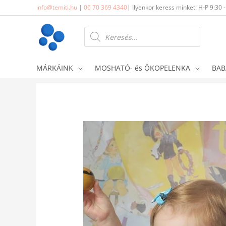
Skip
info@temiti.hu
|
06 70 369 4340
| Ilyenkor keress minket: H-P 9:30 
to
content
Products
search
MÁRKÁINK
MOSHATÓ- és ÖKOPELENKA
BAB