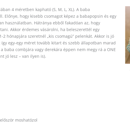
lában 4 méretben kapható (S, M, L, XL). A baba
ell. Előnye, hogy kisebb csomagot képez a babapopsin és egy
van használatban. Hátránya ebből fakadóan az, hogy
artani. Akkor érdemes vásárolni, ha beleszerettél egy
1-2 hónapjára szeretnél „kis csomagú” pelenkát. Akkor is jó
 így egy-egy méret tovább kitart és szebb állapotban marad
, ha a baba combjára vagy derekára éppen nem megy rá a ONE
 jó lesz – van ilyen is).
 először moshatózol