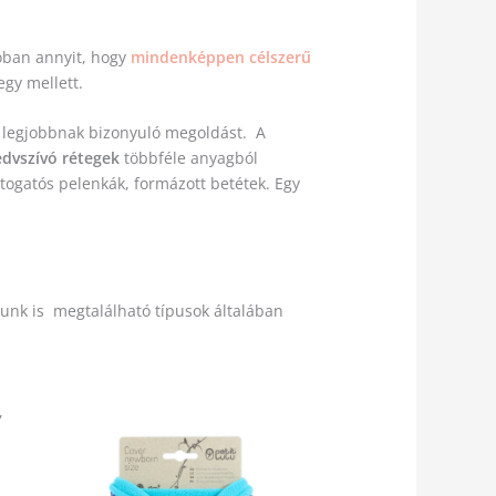
róban annyit, hogy
mindenképpen célszerű
egy mellett.
n legjobbnak bizonyuló megoldást.
A
edvszívó rétegek
többféle anyagból
togatós pelenkák, formázott betétek. Egy
lunk is megtalálható típusok általában
,