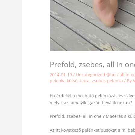
Prefold, zsebes, all in 
2014-01-19
/
Uncategorized @hu
/
all in o
pelenka külső
,
tetra
,
zsebes pelenka
/ By
Ha érdekel a mosható pelenkázás és szíves
melyik az, amelyik igazán beválik nektek?
Prefold, zsebes, all in one ? Macerás a k
Az itt következő pelenkatípusokat a mi bab