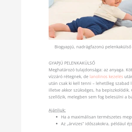
Biogyapjú, nadrágfazonú pelenkakülső
GYAPJÚ PELENKAKÜLSŐ
Meghatározó tulajdonsága: az anyaga. Kötö
vízzáró rétegnek, de
lanolinos kezelés
után
után csak ki kell tenni – lehetőleg szabad
illetve akkor szükséges, ha bepiszkolódik.
szellőzik, melegben sem fog belesülni a 
Ajánljuk:
Ha a maximálisan természetes megol
Az „árvizes” időszakokra, például éj