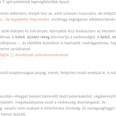
 a Ti igényeiteknek legmegfelelőbb típust.
nehéz eldönteni, melyik lesz az, amit szívesen használsz, de elöljá
i-, de legalábbis felpróbálni
, minthogy véglegesen elköteleződnél 
azok előnyeit és hátrányait, könnyebb lesz kiválasztani az élesbe
állnak. A
külső, vízzáró réteg
benntartja a nedvességet. A
belső, n
biplüss – , és többféle kivitelben is kaphatók: nadrágpelenka, haj
szerint variálhatod.
fajtái
||
Kombinált pelenkarendszerek
böző tulajdonságuk (anyag, méret, felépítés) miatt emeljük ki. A ná
uretán-réteggel bevont (laminált) textil pelenkakülső. Légáteresztő
felületén, megakadályozva ezzel a nedvesség átszivárgását, és
yag, vasalni nem szabad! A teherbírása minőség- és vastagságfüggő,
i hamar átázott.