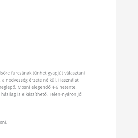
lsőre furcsának tűnhet gyapjút választani
, a nedvesség érzete nélkül. Használat
y meglepő. Mosni elegendő 4-6 hetente,
házilag is elkészíthető. Télen-nyáron jól
sni.