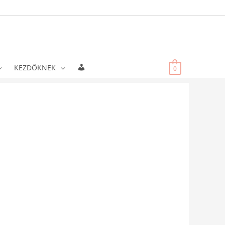
Fiókadatok
KEZDŐKNEK
0