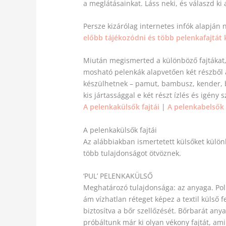
a meglátásainkat. Láss neki, és válaszd ki
Persze kizárólag internetes infók alapján 
előbb tájékozódni és több pelenkafajtát k
Miután megismerted a különböző fajtákat, 
mosható pelenkák alapvetően két részből 
készülhetnek – pamut, bambusz, kender, bé
kis jártassággal e két részt ízlés és igény 
A pelenkakülsők fajtái
|
A pelenkabelsők 
A pelenkakülsők fajtái
Az alábbiakban ismertetett külsőket külön
több tulajdonságot ötvöznek.
‘PUL’ PELENKAKÜLSŐ
Meghatározó tulajdonsága: az anyaga. Poli
ám vízhatlan réteget képez a textil külső 
biztosítva a bőr szellőzését. Bőrbarát an
próbáltunk már ki olyan vékony fajtát, am