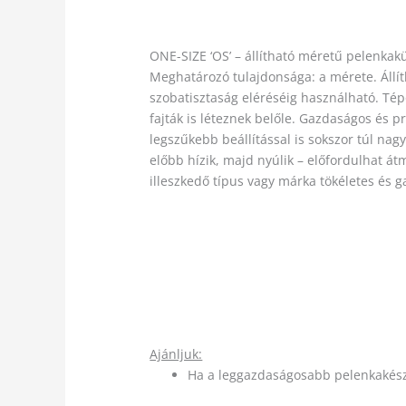
ONE-SIZE ‘OS’ – állítható méretű pelenkak
Meghatározó tulajdonsága: a mérete. Állít
szobatisztaság eléréséig használható. Té
fajták is léteznek belőle. Gazdaságos és 
legszűkebb beállítással is sokszor túl nag
előbb hízik, majd nyúlik – előfordulhat át
illeszkedő típus vagy márka tökéletes és
Ajánljuk:
Ha a leggazdaságosabb pelenkakész