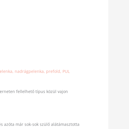
elenka
,
nadrágpelenka
,
prefold
,
PUL
rneten fellelhető típus közül vajon
 és azóta már sok-sok szülő alátámasztotta