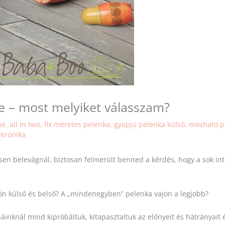
one – most melyiket válasszam?
ne
,
all in two
,
fix méretes pelenka
,
gyapjú pelenka külső
,
mosható p
Veronika
en belevágnál, biztosan felmerült benned a kérdés, hogy a sok inte
ülön külső és belső? A „mindenegyben” pelenka vajon a legjobb?
áinknál mind kipróbáltuk, kitapasztaltuk az előnyeit és hátrányait