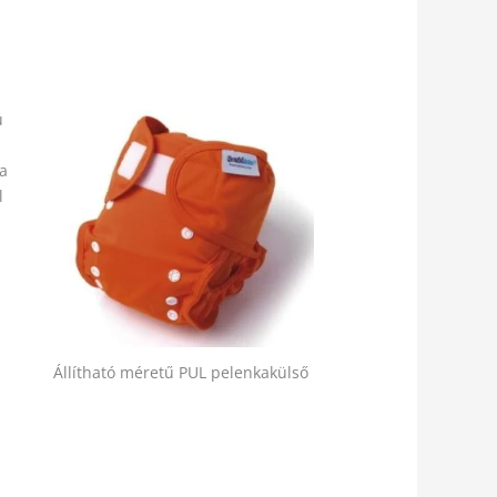
ú
ba
l
Állítható méretű PUL pelenkakülső