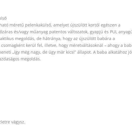
ülső
ható méretű pelenkakülső, amelyet újszülött kortól egészen a
pőzáras és/vagy műanyag patentos változatok, gyapjú és PUL anyag
praktikus megoldás, de hátránya, hogy az újszülött babára a
y csomagként kerül fel, illetve, hogy méretváltásoknál – ahogy a ba
meneti „így még nagy, de úgy már kicsi” állapot. A baba alkatához jó
 gazdaságos megoldás.
letre vágysz.