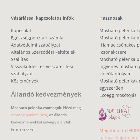
Vásárlással kapcsolatos infók
Hasznosak
Kapcsolat
Mosható pelenka k
Egészségpénztári számla
Mosható pelenka p
Adatvédelmi szabályzat
Hamac csónakos pe
Általános Szerződési Feltételek
csónakcsere
Szállítás
Mosható pelenka 
Visszaküldési és visszatérítési
Ingyenes mosható 
szabályzat
videótanfolyam
Közlemények
Mosható pelenkák 
egyszerűen
Állandó kedvezmények
Ecoegg mosótojás
Mosható pelenka csomagok:
Nézd meg
csomagajánlatainkat
, az állandó
kedvezményekkel és/vagy ajándék
termékekkkel!
Még több doTERRA i
naturalolajok.com