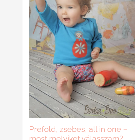
Prefold, zsebes, all in one –
most melyiket válasszam?