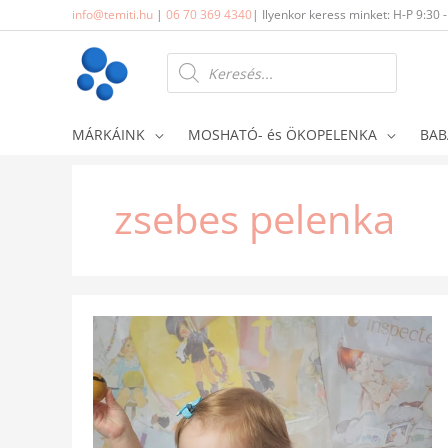
Skip
info@temiti.hu
|
06 70 369 4340
| Ilyenkor keress minket: H-P 9:30 
to
content
Products
search
MÁRKÁINK
MOSHATÓ- és ÖKOPELENKA
BAB
zsebes pelenka
PREFOLD,
ZSEBES,
ALL
IN
ONE
–
MOST
MELYIKET
VÁLASSZAM?