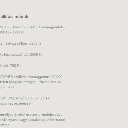
zállítási módok
D, GLS, Packeta és MPL Csomagpontok –
390 Ft – 2990 Ft
S házhozszállítás: 2200 Ft
L házhozszállítás: 3500 Ft
ánvét: 700 Ft
GYENES szállítás csomagpontra 40 000
 felett Magyarországra, Szlovákiába és
omániába
EMÉLYES ÁTVÉTEL – Bp., 21. ker
dőpontegyeztetéssel)
emélyes átvétel esetén a rendelésedet
nkkártyával vagy átutalással, előre tudod
ndezni.