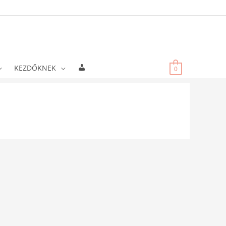
Fiókadatok
KEZDŐKNEK
0