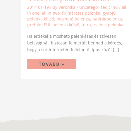
2014-01-19
/ By
Veronika
/
Uncategorized @hu
/
all
in one
,
all in two
,
fix méretes pelenka
,
gyapjú
pelenka külső
,
mosható pelenka
,
nadrágpelenka
,
prefold
,
PUL pelenka külső
,
tetra
,
zsebes pelenka
Ha érdekel a mosható pelenkázás és szívesen
belevágnál, biztosan felmerült benned a kérdés,
hogy a sok interneten fellelhető típus közül […]
TOVÁBB »