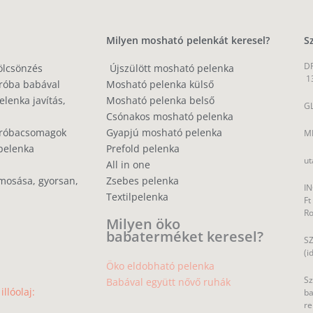
Milyen mosható pelenkát keresel?
S
DP
ölcsönzés
Újszülött mosható pelenka
1
róba babával
Mosható pelenka külső
lenka javítás,
Mosható pelenka belső
GL
Csónakos mosható pelenka
próbacsomagok
Gyapjú mosható pelenka
MP
pelenka
Prefold pelenka
ut
All in one
mosása, gyorsan,
Zsebes pelenka
IN
Textilpelenka
Ft
R
Milyen öko
babaterméket keresel?
SZ
(i
Öko eldobható pelenka
Sz
Babával együtt nővő ruhák
llóolaj:
ba
re