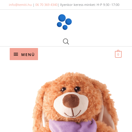
Skip
info@temiti.hu
|
06 70 369 4340
| Ilyenkor keress minket: H-P 9:30 -17:00
to
content
Below
MENÜ
0
Header