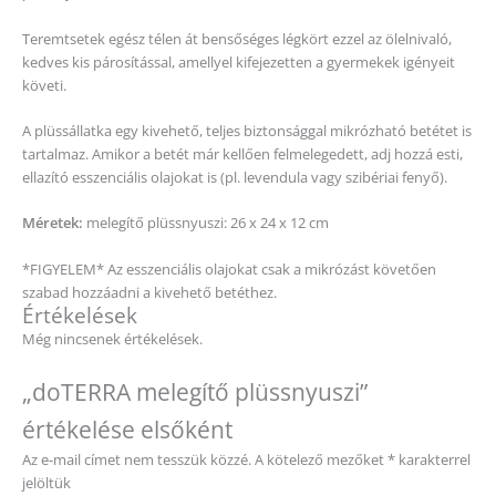
Teremtsetek egész télen át bensőséges légkört ezzel az ölelnivaló,
kedves kis párosítással, amellyel kifejezetten a gyermekek igényeit
követi.
A plüssállatka egy kivehető, teljes biztonsággal mikrózható betétet is
tartalmaz. Amikor a betét már kellően felmelegedett, adj hozzá esti,
ellazító esszenciális olajokat is (pl. levendula vagy szibériai fenyő).
Méretek:
melegítő plüssnyuszi: 26 x 24 x 12 cm
*FIGYELEM* Az esszenciális olajokat csak a mikrózást követően
szabad hozzáadni a kivehető betéthez.
Értékelések
Még nincsenek értékelések.
„doTERRA melegítő plüssnyuszi”
értékelése elsőként
Az e-mail címet nem tesszük közzé.
A kötelező mezőket
*
karakterrel
jelöltük