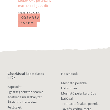
Moltex Öko pelenka 4,
maxi (7-14 kg), 29 db
4 090
Ft
3 270
Ft
KOSÁRBA
TESZEM
Vásárlással kapcsolatos
Hasznosak
infók
Mosható pelenka
Kapcsolat
kölcsönzés
Egészségpénztári számla
Mosható pelenka próba
Adatvédelmi szabályzat
babával
Általános Szerződési
Hamac csónakos pelenka
Feltételek
javítás, csónakcsere