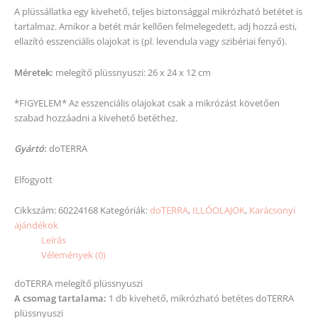
A plüssállatka egy kivehető, teljes biztonsággal mikrózható betétet is
tartalmaz. Amikor a betét már kellően felmelegedett, adj hozzá esti,
ellazító esszenciális olajokat is (pl. levendula vagy szibériai fenyő).
Méretek:
melegítő plüssnyuszi: 26 x 24 x 12 cm
*FIGYELEM* Az esszenciális olajokat csak a mikrózást követően
szabad hozzáadni a kivehető betéthez.
Gyártó
:
doTERRA
Elfogyott
Cikkszám:
60224168
Kategóriák:
doTERRA
,
ILLÓOLAJOK
,
Karácsonyi
ajándékok
Leírás
Vélemények (0)
doTERRA melegítő plüssnyuszi
A csomag tartalama:
1 db kivehető, mikrózható betétes doTERRA
plüssnyuszi