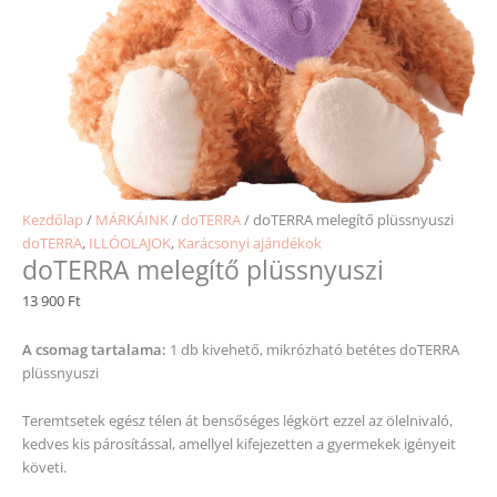
Kezdőlap
/
MÁRKÁINK
/
doTERRA
/ doTERRA melegítő plüssnyuszi
doTERRA
,
ILLÓOLAJOK
,
Karácsonyi ajándékok
doTERRA melegítő plüssnyuszi
13 900
Ft
A csomag tartalama:
1 db kivehető, mikrózható betétes doTERRA
plüssnyuszi
Teremtsetek egész télen át bensőséges légkört ezzel az ölelnivaló,
kedves kis párosítással, amellyel kifejezetten a gyermekek igényeit
követi.