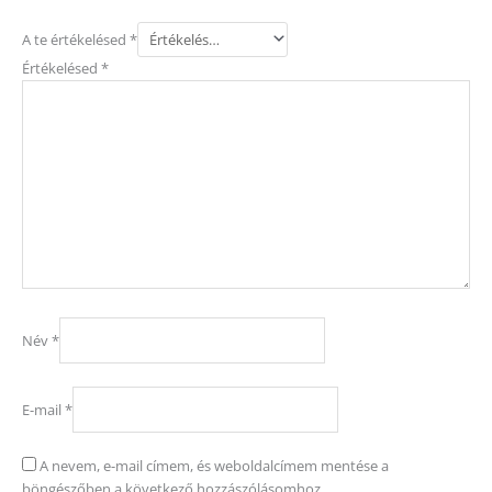
A te értékelésed
*
Értékelésed
*
Név
*
E-mail
*
A nevem, e-mail címem, és weboldalcímem mentése a
böngészőben a következő hozzászólásomhoz.