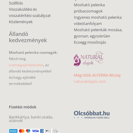
Szállítás
Mosható pelenka
Visszaküldési és
próbacsomagok
visszatérítési szabályzat
Ingyenes mosható pelenka
Közlemények
videótanfolyam
Mosható pelenkák mosása,
Állandó
gyorsan, egyszerűen
kedvezmények
Ecoegg mosótojás
Mosható pelenka csomagok:
Nézd meg
csomagajánlatainkat
, az
állandó kedvezményekkel
Még több doTERRA illóolaj:
és/vagy ajándék
naturalolajok.com
termékekkkel!
Fizetési módok
Bankkártya, banki utalás,
utánvét