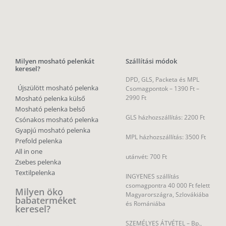
Milyen mosható pelenkát
Szállítási módok
keresel?
DPD, GLS, Packeta és MPL
Újszülött mosható pelenka
Csomagpontok –
1390 Ft –
2990 Ft
Mosható pelenka külső
Mosható pelenka belső
GLS házhozszállítás: 2200 Ft
Csónakos mosható pelenka
Gyapjú mosható pelenka
MPL házhozszállítás: 3500 Ft
Prefold pelenka
All in one
utánvét: 700 Ft
Zsebes pelenka
Textilpelenka
INGYENES szállítás
csomagpontra 40 000 Ft felett
Milyen öko
Magyarországra, Szlovákiába
babaterméket
és Romániába
keresel?
SZEMÉLYES ÁTVÉTEL – Bp.,