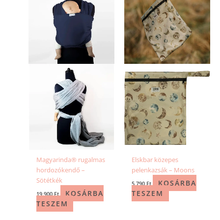
Magyarinda® rugalmas
Elskbar közepes
hordozókendő –
pelenkazsák – Moons
Sötétkék
KOSÁRBA
5 790
Ft
KOSÁRBA
TESZEM
19 900
Ft
TESZEM