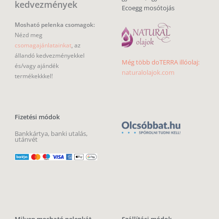
kedvezmények
Ecoegg mosótojás
Mosható pelenka csomagok:
Nézd meg
csomagajánlatainkat
, az
állandó kedvezményekkel
Még több doTERRA illóolaj:
és/vagy ajándék
naturalolajok.com
termékekkkel!
Fizetési módok
Bankkártya, banki utalás,
utánvét