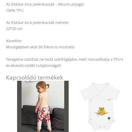
Az Elskbar kicsi pelenkazsák – Moons anyaga:
100% TPU
Az Elskbar kicsi pelenkazsák mérete:
22*20 cm
Kezelése:
Mosógépben akár 60 fokon is mosható.
Teregetve szárítsd, ne tedd szárítógépbe, mert roncsolhatja a TPU-t
és elveszti vízálló tulajdonságát!
Kapcsolódó termékek
Ennek
a
terméknek
több
variációja
van.
A
változatok