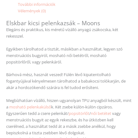
További információk
Vélemények (0)
Elskbar kicsi pelenkazsák – Moons
Elegáns és praktikus, kis méretű vízálló anyagú zsákocska, két
rekesszel.
Egyikben tárolhatod a tisztát, másikban a használtat, legyen szó
menstruációs bugyiról, mosható női betétről, mosható
popsitörlőről, vagy pelenkáról.
Bárhová mész, hasznát veszed! Fülén lévő kipatentolható
fogantyújával kényelmesen tárolhatod a babakocsi tolókarján, de
akár a hordozókendő szárára is fel tudod erősíteni.
Megbízhatóan vízálló, hiszen ugyanolyan TPU anyagból készült, mint
a
mosható pelenkakülső
k. Két zsebe külön-külön cipzáros.
Egyszerűen tedd a csere pelenkát/
popsitörlőt
/
női betétet
vagy
menstruációs bugyit az egyik rekeszbe, és ha útközben kell
cserélned, a használtat tedd át a másik zsebbe anélkül, hogy
bepiszkolná a tiszta zsebben lévő dolgokat.