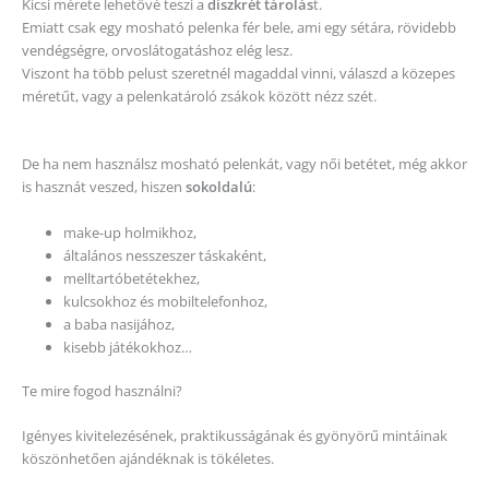
Kicsi mérete lehetővé teszi a
diszkrét tárolás
t.
Emiatt csak egy mosható pelenka fér bele, ami egy sétára, rövidebb
vendégségre, orvoslátogatáshoz elég lesz.
Viszont ha több pelust szeretnél magaddal vinni, válaszd a közepes
méretűt, vagy a pelenkatároló zsákok között nézz szét.
De ha nem használsz mosható pelenkát, vagy női betétet, még akkor
is hasznát veszed, hiszen
sokoldalú
:
make-up holmikhoz,
általános nesszeszer táskaként,
melltartóbetétekhez,
kulcsokhoz és mobiltelefonhoz,
a baba nasijához,
kisebb játékokhoz…
Te mire fogod használni?
Igényes kivitelezésének, praktikusságának és gyönyörű mintáinak
köszönhetően ajándéknak is tökéletes.