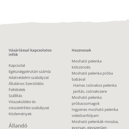
Vásárlással kapcsolatos
Hasznosak
infók
Mosható pelenka
Kapcsolat
kölcsönzés
Egészségpénztári számla
Mosható pelenka próba
Adatvédelmi szabályzat
babával
Általános Szerződési
Hamac csónakos pelenka
Feltételek
javítás, csónakcsere
Szállítás
Mosható pelenka
Visszaküldési és
próbacsomagok
visszatérítési szabályzat
Ingyenes mosható pelenka
Közlemények
videótanfolyam
Mosható pelenkák mosása,
Állandó
gyorsan, egyszerűen