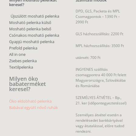
Milyen mosható pelenkát
Szállítási módok
keresel?
DPD, GLS, Packeta és MPL
Újszülött mosható pelenka
Csomagpontok –
1390 Ft –
2990 Ft
Mosható pelenka külső
Mosható pelenka belső
GLS házhozszállítás: 2200 Ft
Csónakos mosható pelenka
Gyapjú mosható pelenka
MPL házhozszállítás: 3500 Ft
Prefold pelenka
All in one
utánvét: 700 Ft
Zsebes pelenka
Textilpelenka
INGYENES szállítás
csomagpontra 40 000 Ft felett
Milyen öko
Magyarországra, Szlovákiába
babaterméket
és Romániába
keresel?
SZEMÉLYES ÁTVÉTEL – Bp.,
Öko eldobható pelenka
21. ker (időpontegyeztetéssel)
Babával együtt nővő ruhák
Személyes átvétel esetén a
rendelésedet bankkártyával
vagy átutalással, előre tudod
rendezni.