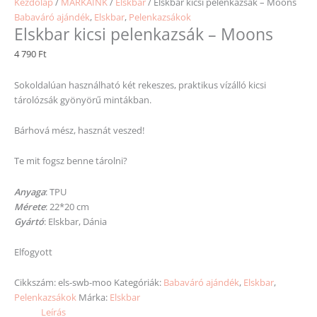
Kezdőlap
/
MÁRKÁINK
/
Elskbar
/ Elskbar kicsi pelenkazsák – Moons
Babaváró ajándék
,
Elskbar
,
Pelenkazsákok
Elskbar kicsi pelenkazsák – Moons
4 790
Ft
Sokoldalúan használható két rekeszes, praktikus vízálló kicsi
tárolózsák gyönyörű mintákban.
Bárhová mész, hasznát veszed!
Te mit fogsz benne tárolni?
Anyaga
: TPU
Mérete
: 22*20 cm
Gyártó
: Elskbar, Dánia
Elfogyott
Cikkszám:
els-swb-moo
Kategóriák:
Babaváró ajándék
,
Elskbar
,
Pelenkazsákok
Márka:
Elskbar
Leírás