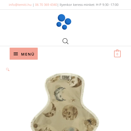
Skip
info@temiti.hu
|
06 70 369 4340
| Ilyenkor keress minket: H-P 9:30 -17:00
to
content
Below
MENÜ
0
Header
Elskbar
🔍
női
mosható
betét
(heavy
flow)
-
Moons
mennyiség