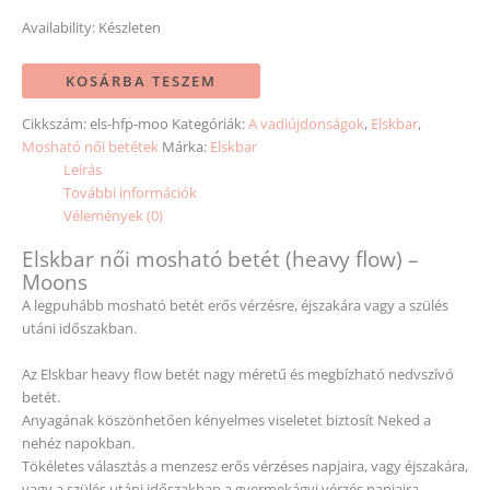
Availability:
Készleten
KOSÁRBA TESZEM
Cikkszám:
els-hfp-moo
Kategóriák:
A vadiújdonságok
,
Elskbar
,
Mosható női betétek
Márka:
Elskbar
Leírás
További információk
Vélemények (0)
Elskbar női mosható betét (heavy flow) –
Moons
A legpuhább mosható betét erős vérzésre, éjszakára vagy a szülés
utáni időszakban.
Az Elskbar heavy flow betét nagy méretű és megbízható nedvszívó
betét.
Anyagának köszönhetően kényelmes viseletet biztosít Neked a
nehéz napokban.
Tökéletes választás a menzesz erős vérzéses napjaira, vagy éjszakára,
vagy a szülés utáni időszakban a gyermekágyi vérzés napjaira.