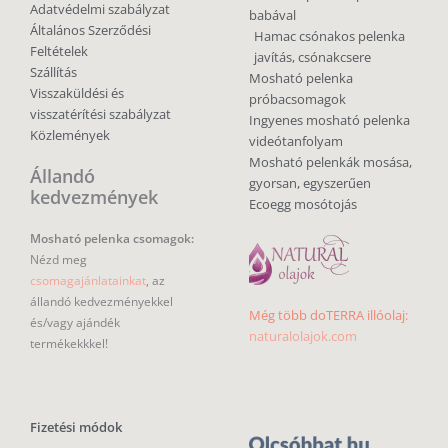
Adatvédelmi szabályzat
babával
Általános Szerződési
Hamac csónakos pelenka
Feltételek
javítás, csónakcsere
Szállítás
Mosható pelenka
Visszaküldési és
próbacsomagok
visszatérítési szabályzat
Ingyenes mosható pelenka
Közlemények
videótanfolyam
Mosható pelenkák mosása,
Állandó
gyorsan, egyszerűen
kedvezmények
Ecoegg mosótojás
Mosható pelenka csomagok:
Nézd meg
csomagajánlatainkat
, az
állandó kedvezményekkel
Még több doTERRA illóolaj:
és/vagy ajándék
naturalolajok.com
termékekkkel!
Fizetési módok