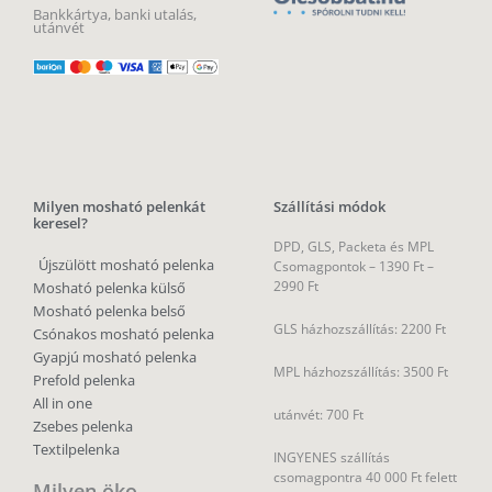
Bankkártya, banki utalás,
utánvét
Milyen mosható pelenkát
Szállítási módok
keresel?
DPD, GLS, Packeta és MPL
Újszülött mosható pelenka
Csomagpontok –
1390 Ft –
2990 Ft
Mosható pelenka külső
Mosható pelenka belső
GLS házhozszállítás: 2200 Ft
Csónakos mosható pelenka
Gyapjú mosható pelenka
MPL házhozszállítás: 3500 Ft
Prefold pelenka
All in one
utánvét: 700 Ft
Zsebes pelenka
Textilpelenka
INGYENES szállítás
csomagpontra 40 000 Ft felett
Milyen öko