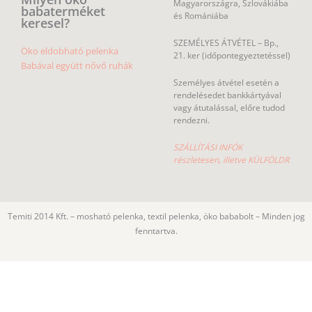
Magyarországra, Szlovákiába
babaterméket
és Romániába
keresel?
SZEMÉLYES ÁTVÉTEL – Bp.,
Öko eldobható pelenka
21. ker (időpontegyeztetéssel)
Babával együtt nővő ruhák
Személyes átvétel esetén a
rendelésedet bankkártyával
vagy átutalással, előre tudod
rendezni.
SZÁLLÍTÁSI INFÓK
részletesen, illetve KÜLFÖLDR
Temiti 2014 Kft. – mosható pelenka, textil pelenka, öko bababolt – Minden jog
fenntartva.