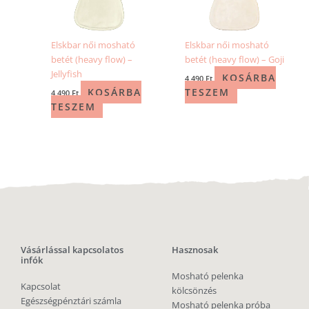
Elskbar női mosható
Elskbar női mosható
betét (heavy flow) –
betét (heavy flow) – Goji
Jellyfish
KOSÁRBA
4 490
Ft
KOSÁRBA
TESZEM
4 490
Ft
TESZEM
Vásárlással kapcsolatos
Hasznosak
infók
Mosható pelenka
Kapcsolat
kölcsönzés
Egészségpénztári számla
Mosható pelenka próba