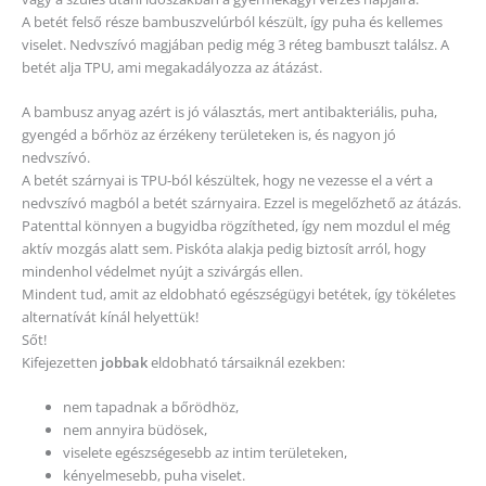
A betét felső része bambuszvelúrból készült, így puha és kellemes
viselet. Nedvszívó magjában pedig még 3 réteg bambuszt találsz. A
betét alja TPU, ami megakadályozza az átázást.
A bambusz anyag azért is jó választás, mert antibakteriális, puha,
gyengéd a bőrhöz az érzékeny területeken is, és nagyon jó
nedvszívó.
A betét szárnyai is TPU-ból készültek, hogy ne vezesse el a vért a
nedvszívó magból a betét szárnyaira. Ezzel is megelőzhető az átázás.
Patenttal könnyen a bugyidba rögzítheted, így nem mozdul el még
aktív mozgás alatt sem. Piskóta alakja pedig biztosít arról, hogy
mindenhol védelmet nyújt a szivárgás ellen.
Mindent tud, amit az eldobható egészségügyi betétek, így tökéletes
alternatívát kínál helyettük!
Sőt!
Kifejezetten
jobbak
eldobható társaiknál ezekben:
nem tapadnak a bőrödhöz,
nem annyira büdösek,
viselete egészségesebb az intim területeken,
kényelmesebb, puha viselet.