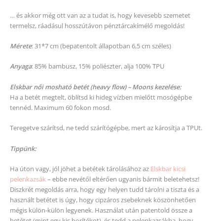
… és akkor még ott van az a tudat is, hogy kevesebb szemetet
termelsz, ráadásul hosszútávon pénztárcakímélő megoldás!
Mérete
: 31*7 cm (bepatentolt állapotban 6,5 cm széles)
Anyaga
: 85% bambusz, 15% poliészter, alja 100% TPU
Elskbar női mosható betét (heavy flow) – Moons kezelése:
Ha a betét megtelt, öblítsd ki hideg vízben mielőtt mosógépbe
tennéd. Maximum 60 fokon mosd.
Teregetve szárítsd, ne tedd szárítógépbe, mert az károsítja a TPUt.
Tippünk:
Ha úton vagy, jól jöhet a betétek tárolásához az
Elskbar kicsi
pelenkazsák
– ebbe nevétől eltérően ugyanis bármit beletehetsz!
Diszkrét megoldás arra, hogy egy helyen tudd tárolni a tiszta és a
használt betétet is úgy, hogy cipzáros zsebeknek köszönhetően
mégis külön-külön legyenek. Használat után patentold össze a
betétet (mint egy kis borítékot), és tedd a pelenkazsákba, hogy