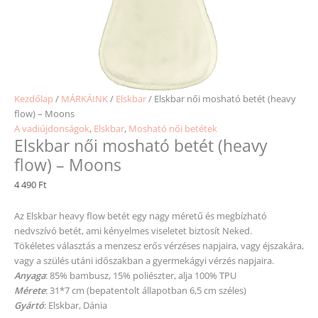
Kezdőlap
/
MÁRKÁINK
/
Elskbar
/ Elskbar női mosható betét (heavy
flow) – Moons
A vadiújdonságok
,
Elskbar
,
Mosható női betétek
Elskbar női mosható betét (heavy
flow) – Moons
4 490
Ft
Az Elskbar heavy flow betét egy nagy méretű és megbízható
nedvszívó betét, ami kényelmes viseletet biztosít Neked.
Tökéletes választás a menzesz erős vérzéses napjaira, vagy éjszakára,
vagy a szülés utáni időszakban a gyermekágyi vérzés napjaira.
Anyaga
: 85% bambusz, 15% poliészter, alja 100% TPU
Mérete
: 31*7 cm (bepatentolt állapotban 6,5 cm széles)
Gyártó
: Elskbar, Dánia