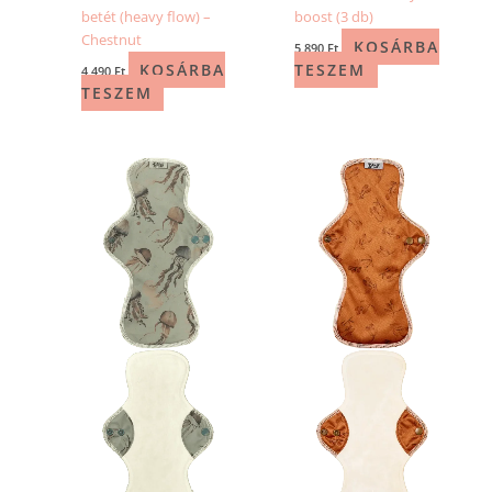
betét (heavy flow) –
boost (3 db)
Chestnut
KOSÁRBA
5 890
Ft
KOSÁRBA
TESZEM
4 490
Ft
TESZEM