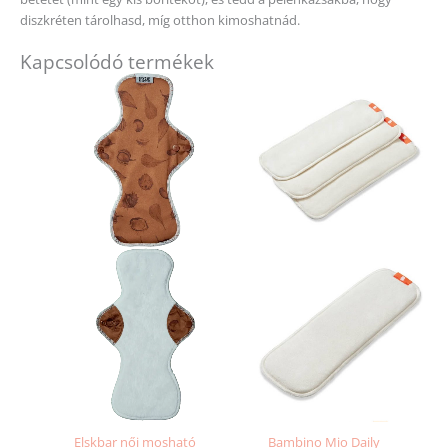
diszkréten tárolhasd, míg otthon kimoshatnád.
Kapcsolódó termékek
Elskbar női mosható
Bambino Mio Daily