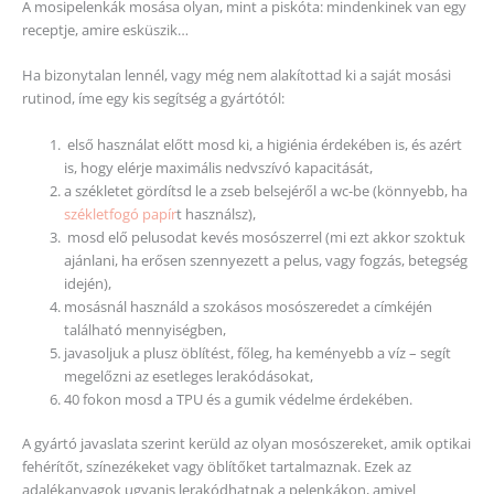
A mosipelenkák mosása olyan, mint a piskóta: mindenkinek van egy
receptje, amire esküszik…
Ha bizonytalan lennél, vagy még nem alakítottad ki a saját mosási
rutinod, íme egy kis segítség a gyártótól:
első használat előtt mosd ki, a higiénia érdekében is, és azért
is, hogy elérje maximális nedvszívó kapacitását,
a székletet gördítsd le a zseb belsejéről a wc-be (könnyebb, ha
székletfogó papír
t használsz),
mosd elő pelusodat kevés mosószerrel (mi ezt akkor szoktuk
ajánlani, ha erősen szennyezett a pelus, vagy fogzás, betegség
idején),
mosásnál használd a szokásos mosószeredet a címkéjén
található mennyiségben,
javasoljuk a plusz öblítést, főleg, ha keményebb a víz – segít
megelőzni az esetleges lerakódásokat,
40 fokon mosd a TPU és a gumik védelme érdekében.
A gyártó javaslata szerint kerüld az olyan mosószereket, amik optikai
fehérítőt, színezékeket vagy öblítőket tartalmaznak. Ezek az
adalékanyagok ugyanis lerakódhatnak a pelenkákon, amivel