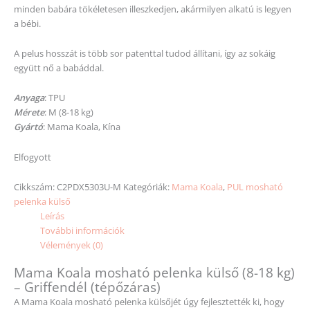
minden babára tökéletesen illeszkedjen, akármilyen alkatú is legyen
a bébi.
A pelus hosszát is több sor patenttal tudod állítani, így az sokáig
együtt nő a babáddal.
Anyaga
: TPU
Mérete
: M (8-18 kg)
Gyártó
: Mama Koala, Kína
Elfogyott
Cikkszám:
C2PDX5303U-M
Kategóriák:
Mama Koala
,
PUL mosható
pelenka külső
Leírás
További információk
Vélemények (0)
Mama Koala mosható pelenka külső (8-18 kg)
– Griffendél (tépőzáras)
A Mama Koala mosható pelenka külsőjét úgy fejlesztették ki, hogy