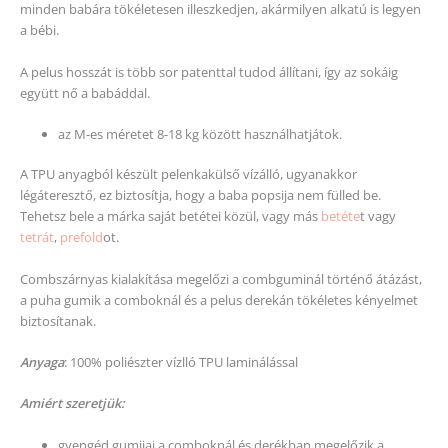
minden babára tökéletesen illeszkedjen, akármilyen alkatú is legyen
a bébi.
A pelus hosszát is több sor patenttal tudod állítani, így az sokáig
együtt nő a babáddal.
az M-es méretet 8-18 kg között használhatjátok.
A TPU anyagból készült pelenkakülső vízálló, ugyanakkor
légáteresztő, ez biztosítja, hogy a baba popsija nem fülled be.
Tehetsz bele a márka saját betétei közül, vagy más
betéte
t vagy
tetrát
,
prefold
ot.
Combszárnyas kialakítása megelőzi a combguminál történő átázást,
a puha gumik a comboknál és a pelus derekán tökéletes kényelmet
biztosítanak.
Anyaga
: 100% poliészter vízlló TPU laminálással
Amiért szeretjük:
gyengéd gumijai a comboknál és derékban megelőzik a