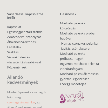
Vásárlással kapcsolatos
Hasznosak
infók
Mosható pelenka
Kapcsolat
kölcsönzés
Egészségpénztári számla
Mosható pelenka próba
Adatvédelmi szabályzat
babával
Általános Szerződési
Hamac csónakos pelenka
Feltételek
javítás, csónakcsere
Szállítás
Mosható pelenka
Visszaküldési és
próbacsomagok
visszatérítési szabályzat
Ingyenes mosható pelenka
Közlemények
videótanfolyam
Mosható pelenkák mosása,
Állandó
gyorsan, egyszerűen
kedvezmények
Ecoegg mosótojás
Mosható pelenka csomagok:
Nézd meg
csomagajánlatainkat
, az
állandó kedvezményekkel