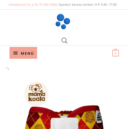
Skip
info@temiti.hu
|
06 70 369 4340
| Ilyenkor keress minket: H-P 9:30 -17:00
to
content
Below
MENÜ
0
Header
🔍