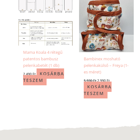
Mama Koala 4 rétegű
patentos bambusz
Bambinex mosható
pelenkabetét (1 db)
pelenkakülső – Freya (1-
es méret)
KOSÁRBA
2 490
Ft
TESZEM
5 590
Ft
2 990
Ft
KOSÁRBA
TESZEM