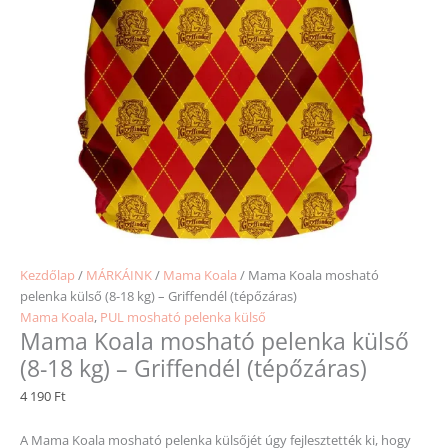
Kezdőlap
/
MÁRKÁINK
/
Mama Koala
/ Mama Koala mosható
pelenka külső (8-18 kg) – Griffendél (tépőzáras)
Mama Koala
,
PUL mosható pelenka külső
Mama Koala mosható pelenka külső
(8-18 kg) – Griffendél (tépőzáras)
4 190
Ft
A Mama Koala mosható pelenka külsőjét úgy fejlesztették ki, hogy