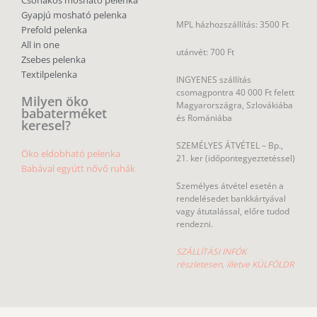
Gyapjú mosható pelenka
MPL házhozszállítás: 3500 Ft
Prefold pelenka
All in one
utánvét: 700 Ft
Zsebes pelenka
Textilpelenka
INGYENES szállítás
csomagpontra 40 000 Ft felett
Milyen öko
Magyarországra, Szlovákiába
babaterméket
és Romániába
keresel?
SZEMÉLYES ÁTVÉTEL – Bp.,
Öko eldobható pelenka
21. ker (időpontegyeztetéssel)
Babával együtt nővő ruhák
Személyes átvétel esetén a
rendelésedet bankkártyával
vagy átutalással, előre tudod
rendezni.
SZÁLLÍTÁSI INFÓK
részletesen, illetve KÜLFÖLDR