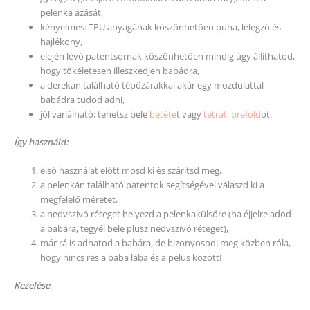
pelenka ázását,
kényelmes: TPU anyagának köszönhetően puha, lélegző és
hajlékony,
elején lévő patentsornak köszönhetően mindig úgy állíthatod,
hogy tökéletesen illeszkedjen babádra,
a derekán található tépőzárakkal akár egy mozdulattal
babádra tudod adni,
jól variálható: tehetsz bele
betéte
t vagy
tetrát
,
prefold
ot.
Így használd:
első használat előtt mosd ki és szárítsd meg,
a pelenkán található patentok segítségével válaszd ki a
megfelelő méretet,
a nedvszívó réteget helyezd a pelenkakülsőre (ha éjjelre adod
a babára, tegyél bele plusz nedvszívó réteget),
már rá is adhatod a babára, de bizonyosodj meg közben róla,
hogy nincs rés a baba lába és a pelus között!
Kezelése
: