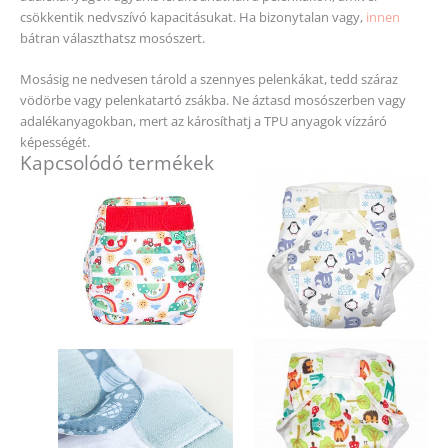
csökkentik nedvszívó kapacitásukat. Ha bizonytalan vagy,
innen
bátran választhatsz mosószert.
Mosásig ne nedvesen tárold a szennyes pelenkákat, tedd száraz
vödörbe vagy pelenkatartó zsákba. Ne áztasd mosószerben vagy
adalékanyagokban, mert az károsíthatj a TPU anyagok vízzáró
képességét.
Kapcsolódó termékek
Ennek
a
terméknek
több
variációja
van.
A
változatok
a
termékold
választhat
ki