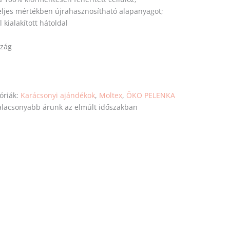
eljes mértékben újrahasznosítható alapanyagot;
kialakított hátoldal
szág
óriák:
Karácsonyi ajándékok
,
Moltex
,
ÖKO PELENKA
egalacsonyabb árunk az elmúlt időszakban