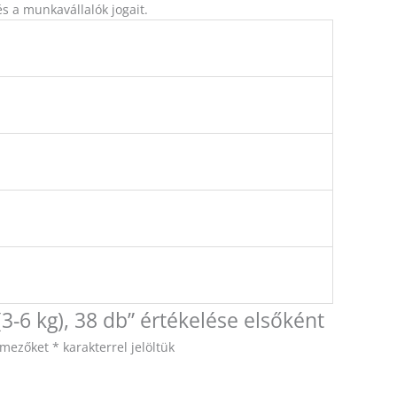
és a munkavállalók jogait.
3-6 kg), 38 db” értékelése elsőként
ő mezőket
*
karakterrel jelöltük