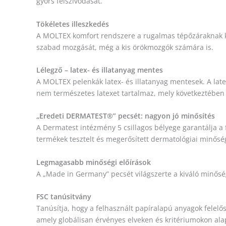
gyors felszívódását.
Tökéletes illeszkedés
A MOLTEX komfort rendszere a rugalmas tépőzáraknak kös
szabad mozgását, még a kis örökmozgók számára is.
Lélegző – latex- és illatanyag mentes
A MOLTEX pelenkák latex- és illatanyag mentesek. A la
nem természetes latexet tartalmaz, mely következtében az
„Eredeti DERMATEST®” pecsét: nagyon jó minősítés
A Dermatest intézmény 5 csillagos bélyege garantálja a
termékek tesztelt és megerősített dermatológiai minősé
Legmagasabb minőségi előírások
A „Made in Germany” pecsét világszerte a kiváló minősé
FSC tanúsitvány
Tanúsítja, hogy a felhasznált papíralapú anyagok felelő
amely globálisan érvényes elveken és kritériumokon ala