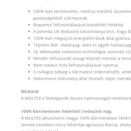
100%-ban természetes, növényi eredetű összetevők
gazdaságokból származnak.
Biopamut felhasználásával kialakított hátoldal.
A pelenka OK Biobased tanúsítványa jelzi, hogy 4
100%-ban megújuló energiaforrások által gyártva.
Teljesen klór, illatanyag, latex és egyéb hatóany
Új, vékonyabb nedvszívó technológia, azonnali szár
Minden felhasznált anyag teljesen mentes a min
Nem toxikus tinta felhasználásával nyomva.
5 csillagos bélyeg a Dermatest intézménytől, amely
Hohenheim Intézmény által tesztelt, teljes mérté
Bőrbarát
A MOLTEX a feldolgozott összes nyersanyagot rendszeres
100% klórmentesen fehérített nedvszívó mag
A MOLTEX abszorbens magja 100% klórmentesen fehérített
termék esetében nincs fehérítve agresszív klórral, ehelye