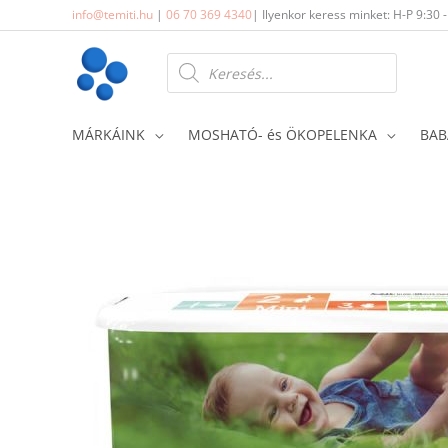
Skip
info@temiti.hu
|
06 70 369 4340
| Ilyenkor keress minket: H-P 9:30 
to
content
Products
search
MÁRKÁINK
MOSHATÓ- és ÖKOPELENKA
BAB