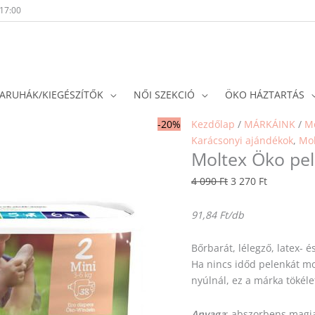
-17:00
ARUHÁK/KIEGÉSZÍTŐK
NŐI SZEKCIÓ
ÖKO HÁZTARTÁS
Original
Current
-20%
Kezdőlap
/
MÁRKÁINK
/
Mo
price
price
Karácsonyi ajándékok
,
Mol
Moltex Öko pele
was:
is:
4
3
4 090
Ft
3 270
Ft
090 Ft.
270 Ft.
91,84 Ft/db
Bőrbarát, lélegző, latex- 
Ha nincs időd pelenkát mo
nyúlnál, ez a márka tökéle
Anyaga
: abszorbens magja