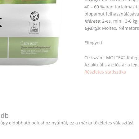
40 – 60 %-ban tartalmaz t
biopamut felhasználásával 
Mérete
: 2-es, mini, 3-6 kg
Gyártja
: Moltex, Németor
Elfogyott
Cikkszám:
MOLTEX2
Kateg
Az aktuális akciós ár a l
Részletes statisztika
 db
 úgy eldobható pelushoz nyúlnál, ez a márka tökéletes választás!