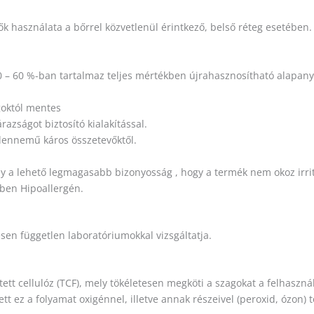
 használata a bőrrel közvetlenül érintkező, belső réteg esetében. 
0 – 60 %-ban tartalmaz teljes mértékben újrahasznosítható alapany
agoktól mentes
azságot biztosító kialakítással.
dennemű káros összetevőktől.
 a lehető legmagasabb bizonyosság , hogy a termék nem okoz irritáci
kben Hipoallergén.
en független laboratóriumokkal vizsgáltatja.
 cellulóz (TCF), mely tökéletesen megköti a szagokat a felhasznál
tt ez a folyamat oxigénnel, illetve annak részeivel (peroxid, ózon) 