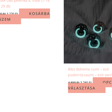
tex Öko pelenka 4, maxi (7-14
, 29 db
KOSÁRBA
90
Ft
3 270
Ft
SZEM
Bibs Boheme cumi – esti
púderrózsaszín – esti vaníl
OPC
4 890
Ft
3 280
Ft
VÁLASZTÁSA