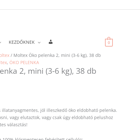
Fiókadatok
KEZDŐKNEK
0
ltex
/ Moltex Öko pelenka 2, mini (3-6 kg), 38 db
tex
,
ÖKO PELENKA
nka 2, mini (3-6 kg), 38 db
és illatanyagmentes, jól illeszkedő öko eldobható pelenka.
sni, vagy elutaztok, vagy csak úgy eldobható pelushoz
tes választás!
 100% klórmentesen fehérített cellulóz;