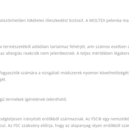
zönhetően tökéletes illeszkedést biztosít. A MOLTEX pelenka maxi
tex természetéből adódóan tartalmaz fehérjét, ami számos esetben
 allergiás reakciók nem jelentkeznek. A teljes mértékben légáteresz
 fogyasztók számára a vizsgálati módszerek nyomon követhetőségét, 
gét.
gű termékek ígéretének tekinthető.
sségteljesen irányított erdőkből származnak. Az FSC® egy nemzetkö
pul. Az FSC szabvány előírja, hogy az alapanyag olyan erdőkből s