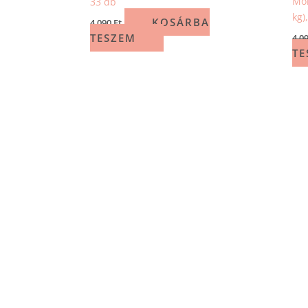
Mol
33 db
kg)
KOSÁRBA
4 090
Ft
TESZEM
4 0
TE