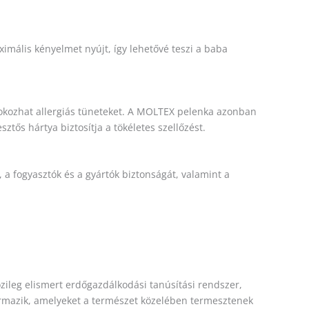
mális kényelmet nyújt, így lehetővé teszi a baba
 okozhat allergiás tüneteket. A MOLTEX pelenka azonban
tős hártya biztosítja a tökéletes szellőzést.
a fogyasztók és a gyártók biztonságát, valamint a
zileg elismert erdőgazdálkodási tanúsítási rendszer,
zármazik, amelyeket a természet közelében termesztenek