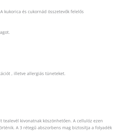
A kukorica és cukornád összetevők felelős
agot.
ót , illetve allergiás tüneteket.
t tealevél kivonatnak köszönhetően. A cellulóz ezen
történik. A 3 rétegű abszorbens mag biztosítja a folyadék