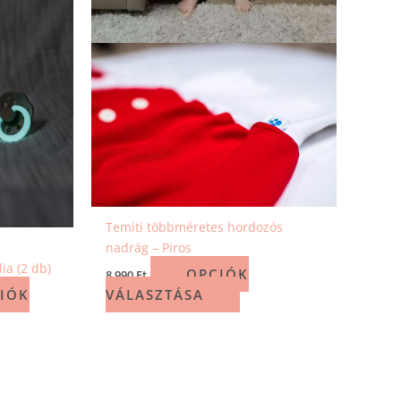
Temiti többméretes hordozós
nadrág – Piros
ia (2 db)
OPCIÓK
8 990
Ft
IÓK
VÁLASZTÁSA