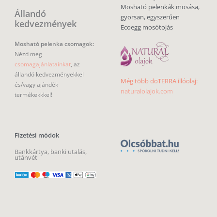
Mosható pelenkák mosása,
Állandó
gyorsan, egyszerűen
kedvezmények
Ecoegg mosótojás
Mosható pelenka csomagok:
Nézd meg
csomagajánlatainkat
, az
állandó kedvezményekkel
Még több doTERRA illóolaj:
és/vagy ajándék
naturalolajok.com
termékekkkel!
Fizetési módok
Bankkártya, banki utalás,
utánvét