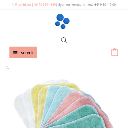
Skip
info@temiti.hu
|
06 70 369 4340
| Ilyenkor keress minket: H-P 9:30 -17:00
to
content
Below
MENÜ
0
Header
🔍