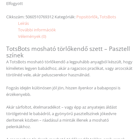
Elfogyott
Cikkszám:
5060510769312
Kategóriák:
Popsitörlők
,
TotsBots
Leírás
További információk
Vélemények (0)
TotsBots mosható törlőkendő szett – Pasztell
színek
A TotsBots mosható törlőkendő a legpuhább anyagból készült, hogy
kíméletes legyen babádhoz, akár a ragacsos praclikat, vagy arcocskát
törölnéd vele, akár peluscserekor használnád.
Fogzás idején különösen jól jön, hiszen ilyenkor a babapopsi is
érzékenyebb.
Akár sárfoltot, ételmaradékot – vagy épp az anyatejes áldást
törölgetnéd le babádról, a gyönyörű pasztellszínek jókedvre
derítenek közben – ráadásul a minták illenek a mosható
pelenkákhoz.