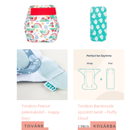
TotsBots Peenut
TotsBots Bamboozle
pelenkakülső – Happy
újszülött betét – Fluffy
Days
Cloud
TOVÁBB
KOSÁRBA
2 590
Ft