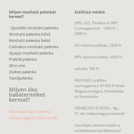
Milyen mosható pelenkát
Szállítási módok
keresel?
DPD, GLS, Packeta és MPL
Újszülött mosható pelenka
Csomagpontok –
1390 Ft –
2990 Ft
Mosható pelenka külső
Mosható pelenka belső
GLS házhozszállítás: 2200 Ft
Csónakos mosható pelenka
Gyapjú mosható pelenka
MPL házhozszállítás: 3500 Ft
Prefold pelenka
All in one
utánvét: 700 Ft
Zsebes pelenka
Textilpelenka
INGYENES szállítás
csomagpontra 40 000 Ft felett
Milyen öko
Magyarországra, Szlovákiába
babaterméket
és Romániába
keresel?
SZEMÉLYES ÁTVÉTEL – Bp.,
Öko eldobható pelenka
21. ker (időpontegyeztetéssel)
Babával együtt nővő ruhák
Személyes átvétel esetén a
rendelésedet bankkártyával