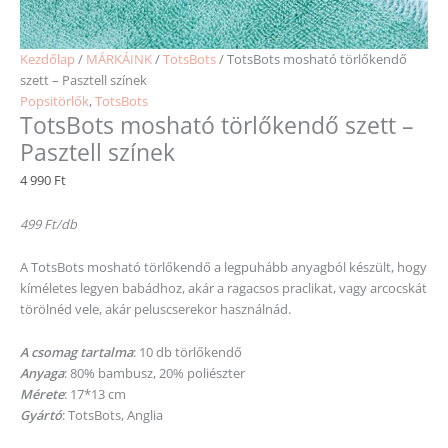
Kezdőlap
/
MÁRKÁINK
/
TotsBots
/ TotsBots mosható törlőkendő
szett – Pasztell színek
Popsitörlők
,
TotsBots
TotsBots mosható törlőkendő szett –
Pasztell színek
4 990
Ft
499 Ft/db
A TotsBots mosható törlőkendő a legpuhább anyagból készült, hogy
kíméletes legyen babádhoz, akár a ragacsos praclikat, vagy arcocskát
törölnéd vele, akár peluscserekor használnád.
A csomag tartalma
: 10 db törlőkendő
Anyaga
: 80% bambusz, 20% poliészter
Mérete
: 17*13 cm
Gyártó
: TotsBots, Anglia