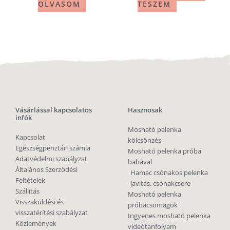
OLVASOM
TESZEM
Vásárlással kapcsolatos
Hasznosak
infók
Mosható pelenka
Kapcsolat
kölcsönzés
Egészségpénztári számla
Mosható pelenka próba
Adatvédelmi szabályzat
babával
Általános Szerződési
Hamac csónakos pelenka
Feltételek
javítás, csónakcsere
Szállítás
Mosható pelenka
Visszaküldési és
próbacsomagok
visszatérítési szabályzat
Ingyenes mosható pelenka
Közlemények
videótanfolyam