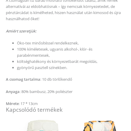
A csomagban tíz darab mosható törlőkendőt találsz, amik remek
alternatívái az eldobhatósnak – így nemcsak környezetedet, de
pénztárcádat is kímélheted, hiszen használat után kimosod és újra
használhatod őket!
Amiért szeretjük:
Öko-tex minősítéssel rendelkeznek,
100% kíméletesek, ugyanis alkohol-, klór- és
parabénmentesek,
költséghatékony és környezetbarát megoldás,
gyönyörű pasztell színekben.
A csomag tartalma
: 10 db törlőkendő
Anyaga
: 80% bambusz, 20% poliészter
Mérete
: 17 * 13cm
Kapcsolódó termékek
Ennek
Ennek
a
a
terméknek
terméknek