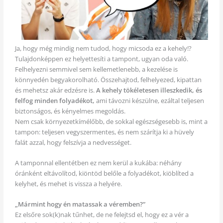
Ja, hogy még mindig nem tudod, hogy micsoda ez a kehely!?
Tulajdonképpen ez helyettesíti a tampont, ugyan oda való.
Felhelyezni semmivel sem kellemetlenebb, a kezelése is
könnyedén begyakorolható. Összehajtod, felhelyezed, kipattan
és mehetsz akár edzésre is.
A kehely tökéletesen illeszkedik, és
felfog minden folyadékot,
ami távozni készülne, ezáltal teljesen
biztonságos, és kényelmes megoldás.
Nem csak környezetkímélőbb, de sokkal egészségesebb is, mint a
tampon: teljesen vegyszermentes, és nem szárítja ki a hüvely
falát azzal, hogy felszívja a nedvességet.
A tamponnal ellentétben ez nem kerül a kukába: néhány
óránként eltávolítod, kiöntöd belőle a folyadékot, kiöblíted a
kelyhet, és mehet is vissza a helyére.
„Mármint hogy én matassak a véremben?”
Ez elsőre sok(k)nak tűnhet, de ne felejtsd el, hogy ez a vér a