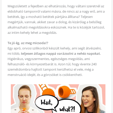
Megszületett a fejedben az elhatározás, hogy váltani szeretnél az
eldobható tamponról valami másra, de nincs az a nagy erő, ami a
betétek, így a mosható betétek pártjára állítana? Teljesen
megértjük, vannak, akiket zavar a dolog, és kizárólag a belsőleg
alkalmazható megoldásokra esküsznek. Ha te is közéjük tartozol,
az intim kehely lehet a megoldás.
Te jó ég, az meg micsoda!?
Egy apró, orvosi szilikonból készült kehely, ami segít átvészelni,
mi több,
teljesen átlagos nappá varázsolni a nehéz napokat.
Higiénikus, vegyszermentes, egészséges megoldás, ami
felhasználó- és környezetbarát is. Azon túl, hogy évente 240
szemétdombra hajított tampont kerülhetsz el vele, még a
menstruáció idejét, és a görcsöket is csökkentheti.