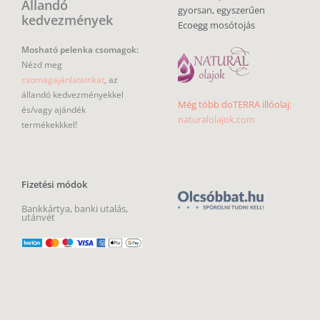
Állandó
gyorsan, egyszerűen
kedvezmények
Ecoegg mosótojás
Mosható pelenka csomagok:
Nézd meg
csomagajánlatainkat
, az
állandó kedvezményekkel
Még több doTERRA illóolaj:
és/vagy ajándék
naturalolajok.com
termékekkkel!
Fizetési módok
Bankkártya, banki utalás,
utánvét