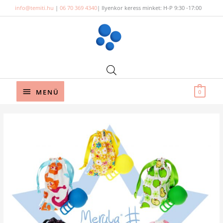
Skip
info@temiti.hu
|
06 70 369 4340
| Ilyenkor keress minket: H-P 9:30 -17:00
to
content
Below
MENÜ
0
Header