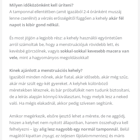
Milyen időközönként kell üríteni?
A tamponnal ellentétben (amit igazából 2-4 óránként muszáj
lenne cserélni!) a vérzés erősségétől függően a kehely
akár fél
napot is kibír gond nélkül.
És most jöjjön a legjobb rész: a kehely használói egyöntetűen
arról számoltak be, hogy a menstruációjuk rövidebb lett, és
kevésbé görcsölnek, vagyis
sokkal-sokkal kevesebb macera van
vele,
mint a hagyományos megoldásokkal!
Kinek ajánlott a menstruációs kehely?
Igazából minden nőnek, akár fiatal, akár idősebb, akár még szűz,
akár már szült egy-két gyereket. A kelyhek különböző
méretekben léteznek, és bár próbafülkét nem tudunk biztosítani,
de a leírás alapján könnyű kiválasztani, hogy melyik lesz a neked
való. Ha mégis elakadnál, akkor pedig szívesen segítünk.
Amikor megérkezik, elsőre ijesztő lehet a mérete, de ne aggódj,
hiszen a kelyhet nem nyitott állapotban, hanem összehajtva kell
felhelyezni – így
alig lesz nagyobb egy normál tamponnál.
Belül
magától kipattan
(nyugi, ez teljesen fájdalommentes),
és máris