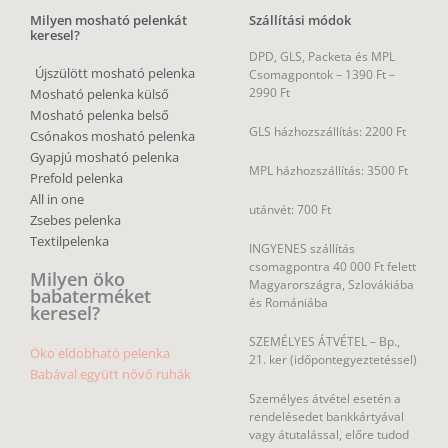
Milyen mosható pelenkát
Szállítási módok
keresel?
DPD, GLS, Packeta és MPL
Újszülött mosható pelenka
Csomagpontok –
1390 Ft –
2990 Ft
Mosható pelenka külső
Mosható pelenka belső
GLS házhozszállítás: 2200 Ft
Csónakos mosható pelenka
Gyapjú mosható pelenka
MPL házhozszállítás: 3500 Ft
Prefold pelenka
All in one
utánvét: 700 Ft
Zsebes pelenka
Textilpelenka
INGYENES szállítás
csomagpontra 40 000 Ft felett
Milyen öko
Magyarországra, Szlovákiába
babaterméket
és Romániába
keresel?
SZEMÉLYES ÁTVÉTEL – Bp.,
Öko eldobható pelenka
21. ker (időpontegyeztetéssel)
Babával együtt nővő ruhák
Személyes átvétel esetén a
rendelésedet bankkártyával
vagy átutalással, előre tudod