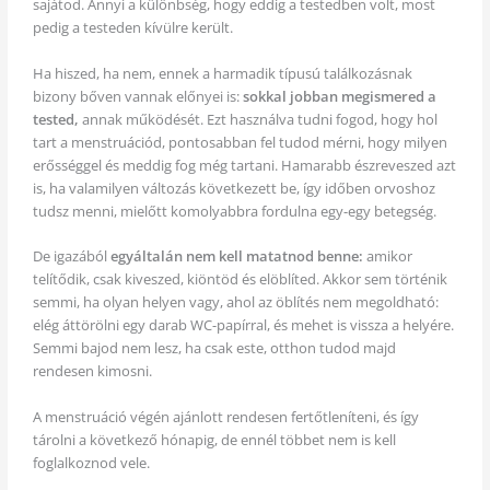
sajátod. Annyi a különbség, hogy eddig a testedben volt, most
pedig a testeden kívülre került.
Ha hiszed, ha nem, ennek a harmadik típusú találkozásnak
bizony bőven vannak előnyei is:
sokkal jobban megismered a
tested,
annak működését. Ezt használva tudni fogod, hogy hol
tart a menstruációd, pontosabban fel tudod mérni, hogy milyen
erősséggel és meddig fog még tartani. Hamarabb észreveszed azt
is, ha valamilyen változás következett be, így időben orvoshoz
tudsz menni, mielőtt komolyabbra fordulna egy-egy betegség.
De igazából
egyáltalán nem kell matatnod benne:
amikor
telítődik, csak kiveszed, kiöntöd és elöblíted. Akkor sem történik
semmi, ha olyan helyen vagy, ahol az öblítés nem megoldható:
elég áttörölni egy darab WC-papírral, és mehet is vissza a helyére.
Semmi bajod nem lesz, ha csak este, otthon tudod majd
rendesen kimosni.
A menstruáció végén ajánlott rendesen fertőtleníteni, és így
tárolni a következő hónapig, de ennél többet nem is kell
foglalkoznod vele.