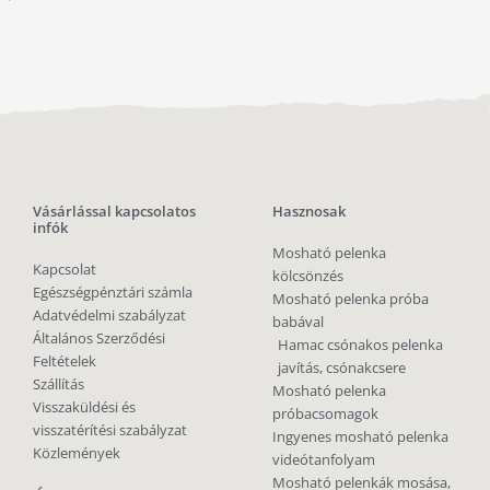
Vásárlással kapcsolatos
Hasznosak
infók
Mosható pelenka
Kapcsolat
kölcsönzés
Egészségpénztári számla
Mosható pelenka próba
Adatvédelmi szabályzat
babával
Általános Szerződési
Hamac csónakos pelenka
Feltételek
javítás, csónakcsere
Szállítás
Mosható pelenka
Visszaküldési és
próbacsomagok
visszatérítési szabályzat
Ingyenes mosható pelenka
Közlemények
videótanfolyam
Mosható pelenkák mosása,