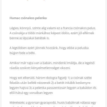
Hamac
csónakos pelenka
Légies, könnyű, szinte alig valami ez a francia csónakos pelus.
A csónakja a többi márkához képest öblös, ezért jól elférnek
benne az éjszakai betétek is.
A legtöbben ezért jönnek hozzánk, hogy ebbe a pelusba
bújjon bele a bébi.
Amikor már rajta van a babán, mindenki imádja, de a legelső
ráadás szokott kényelmetletnséget okozni.
Hogy ezt elkerüld, három dologra figyelj: 1) a csónak szélei
feladás után befelé nézzenek 2) a betét inkább keskenyre
legyen hajtva 3) a pelenka passzentosan legyen a babádon és
elől-hátul egy vonalban legyen
Méretezés: a gyorsan gyarapodó, husis babáknak válassz egy