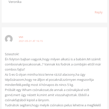
Veronika
Reply
VIVI
2021-05-31 AT 16:15
Sziasztok!
Én folyton bajban vagyok,hogy milyen alkatú is a babám.Mi számít
combosnak/pocakosnak..? Vannak kis fodrok a combiján ettől már
combos fajta?
Az S-es G olyan mintha kicsi lenne rá,túl alacsony,ha úgy
tépőzárazom,hogy ne álljon el pocaknál,szörnyen megszorítja
mindenfelé,pedig most 4 hónapos és nincs 5 kg.
Próbált egy Wham csónakosat,de annak a csónakjával volt
gond,mert úgy nézett ki,mint amit visszahajtottak. Ebből a
csónakfajtából kipisil a lányom.
Tudnátok segíteni,hogy melyik csónakos pelus lehetne a megfelelő