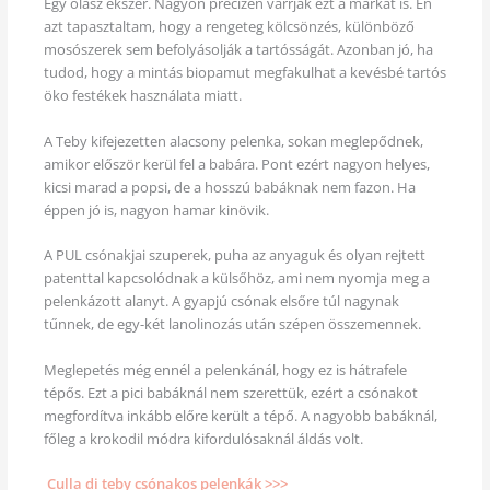
Egy olasz ékszer. Nagyon precízen varrják ezt a márkát is. Én
azt tapasztaltam, hogy a rengeteg kölcsönzés, különböző
mosószerek sem befolyásolják a tartósságát. Azonban jó, ha
tudod, hogy a mintás biopamut megfakulhat a kevésbé tartós
öko festékek használata miatt.
A Teby kifejezetten alacsony pelenka, sokan meglepődnek,
amikor először kerül fel a babára. Pont ezért nagyon helyes,
kicsi marad a popsi, de a hosszú babáknak nem fazon. Ha
éppen jó is, nagyon hamar kinövik.
A PUL csónakjai szuperek, puha az anyaguk és olyan rejtett
patenttal kapcsolódnak a külsőhöz, ami nem nyomja meg a
pelenkázott alanyt. A gyapjú csónak elsőre túl nagynak
tűnnek, de egy-két lanolinozás után szépen összemennek.
Meglepetés még ennél a pelenkánál, hogy ez is hátrafele
tépős. Ezt a pici babáknál nem szerettük, ezért a csónakot
megfordítva inkább előre került a tépő. A nagyobb babáknál,
főleg a krokodil módra kifordulósaknál áldás volt.
Culla di teby csónakos pelenkák >>>