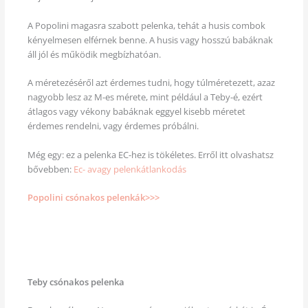
A Popolini magasra szabott pelenka, tehát a husis combok
kényelmesen elférnek benne. A husis vagy hosszú babáknak
áll jól és működik megbízhatóan.
A méretezéséről azt érdemes tudni, hogy túlméretezett, azaz
nagyobb lesz az M-es mérete, mint például a Teby-é, ezért
átlagos vagy vékony babáknak eggyel kisebb méretet
érdemes rendelni, vagy érdemes próbálni.
Még egy: ez a pelenka EC-hez is tökéletes. Erről itt olvashatsz
bővebben:
Ec- avagy pelenkátlankodás
Popolini csónakos pelenkák>>>
Teby csónakos pelenka