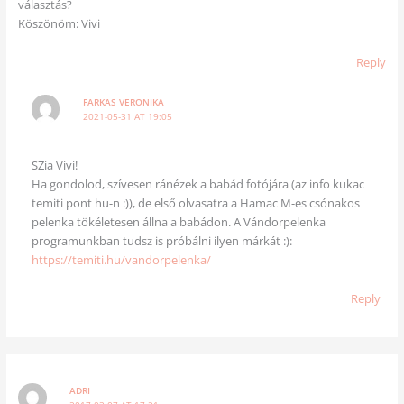
választás?
Köszönöm: Vivi
Reply
FARKAS VERONIKA
2021-05-31 AT 19:05
SZia Vivi!
Ha gondolod, szívesen ránézek a babád fotójára (az info kukac
temiti pont hu-n :)), de első olvasatra a Hamac M-es csónakos
pelenka tökéletesen állna a babádon. A Vándorpelenka
programunkban tudsz is próbálni ilyen márkát :):
https://temiti.hu/vandorpelenka/
Reply
ADRI