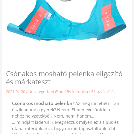
Csónakos mosható pelenka eligazító
és márkateszt
2021-01-20
/
Uncategorized @hu
/ By
Veronika
/
5 hozzászólás
Csónakos mosható pelenka?
Az meg mi lehet?! Tán
úszik benne a gyerek? Neem. Ebben evezünk ki a
nehéz helyzetekből? Nem, nem, hanem…
… mindjárt kiderül :). Megnézzük milyen ez a típus és
utána rátérünk arra, hogy mi mit tapasztaltunk több