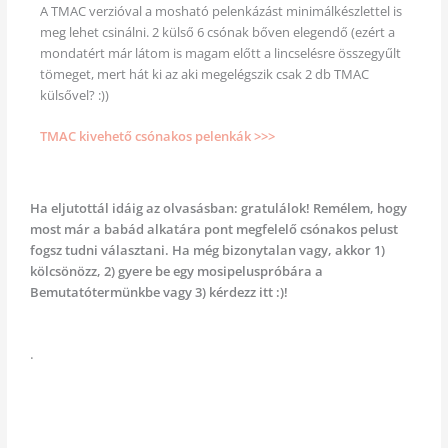
A TMAC verzióval a mosható pelenkázást minimálkészlettel is
meg lehet csinálni. 2 külső 6 csónak bőven elegendő (ezért a
mondatért már látom is magam előtt a lincselésre összegyűlt
tömeget, mert hát ki az aki megelégszik csak 2 db TMAC
külsővel? :))
TMAC kivehető csónakos pelenkák >>>
Ha eljutottál idáig az olvasásban: gratulálok! Remélem, hogy
most már a babád alkatára pont megfelelő csónakos pelust
fogsz tudni választani. Ha még bizonytalan vagy, akkor 1)
kölcsönözz, 2) gyere be egy mosipeluspróbára a
Bemutatótermünkbe vagy 3) kérdezz itt :)!
.