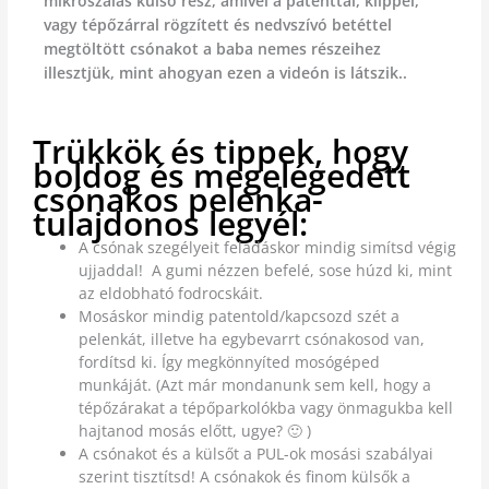
mikroszálas külső rész, amivel a patenttal, klippel,
vagy tépőzárral rögzített és nedvszívó betéttel
megtöltött csónakot a baba nemes részeihez
illesztjük, mint ahogyan ezen a videón is látszik..
Trükkök és tippek, hogy
boldog és megelégedett
csónakos pelenka-
tulajdonos legyél:
A csónak szegélyeit feladáskor mindig simítsd végig
ujjaddal! A gumi nézzen befelé, sose húzd ki, mint
az eldobható fodrocskáit.
Mosáskor mindig patentold/kapcsozd szét a
pelenkát, illetve ha egybevarrt csónakosod van,
fordítsd ki. Így megkönnyíted mosógéped
munkáját. (Azt már mondanunk sem kell, hogy a
tépőzárakat a tépőparkolókba vagy önmagukba kell
hajtanod mosás előtt, ugye? 🙂 )
A csónakot és a külsőt a PUL-ok mosási szabályai
szerint tisztítsd! A csónakok és finom külsők a