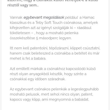
résztől vagy sem..
Vannak
egybevarrt megoldások
például
a Hamac
klasszikus és a Teby Soft
Touch csónakosa
, amelyek
kifejezetten azt az igényt szolgálják ki – ráadásul
tökéletesen – , hogy a mosható pelenka
összekészítése 5 másodperc legyen.
Itt nem kell patentolni, tépőzárazni, klippet csúsztatni,
hanem csak beleteszed a csónakba a betétet és már
mehet is fel a babára.
Azt említett márkák a csónakhoz kapcsolódó külső
részt olyan anyagokból készítik, hogy szinte a
csónakkal egy időben száradnak.
Az egybevarrt csónakos pelenkák a legeslegpuhább
mosható pelusok, mert sehol nincs olyan, patent,
kapocs vagy klipp, ami megnyomná a babádat.