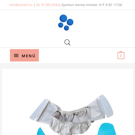
Skip
info@temiti.hu
|
06 70 369 4340
| Ilyenkor keress minket: H-P 9:30 -17:00
to
content
Below
MENÜ
0
Header