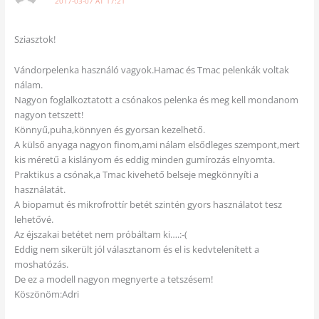
2017-03-07 AT 17:21
Sziasztok!
Vándorpelenka használó vagyok.Hamac és Tmac pelenkák voltak
nálam.
Nagyon foglalkoztatott a csónakos pelenka és meg kell mondanom
nagyon tetszett!
Könnyű,puha,könnyen és gyorsan kezelhető.
A külső anyaga nagyon finom,ami nálam elsődleges szempont,mert
kis méretű a kislányom és eddig minden gumírozás elnyomta.
Praktikus a csónak,a Tmac kivehető belseje megkönnyíti a
használatát.
A biopamut és mikrofrottír betét szintén gyors használatot tesz
lehetővé.
Az éjszakai betétet nem próbáltam ki….:-(
Eddig nem sikerült jól választanom és el is kedvtelenített a
moshatózás.
De ez a modell nagyon megnyerte a tetszésem!
Köszönöm:Adri