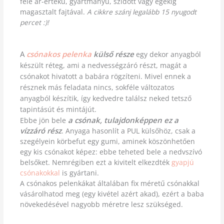
féle ár-értékű, gyártmányú, szidott vagy egekig
magasztalt fajtával.
A cikkre szánj legalább 15 nyugodt
percet :)!
A
csónakos pelenka
külső része
egy dekor anyagból
készült réteg, ami a nedvességzáró részt, magát a
csónakot hivatott a babára rögzíteni. Mivel ennek a
résznek más feladata nincs, sokféle változatos
anyagból készítik, így kedvedre találsz neked tetsző
tapintásút és mintájút.
a csónak, tulajdonképpen ez a
Ebbe jön bele
vízzáró rész
. Anyaga hasonlít a PUL külsőhöz, csak a
szegélyein körbefut egy gumi, aminek köszönhetően
egy kis csónakot képez: ebbe teheted bele a nedvszívó
belsőket. Nemrégiben ezt a kivitelt elkezdték
gyapjú
csónakokkal
is gyártani.
A csónakos pelenkákat általában fix méretű csónakkal
vásárolhatod meg (egy kivétel azért akad), ezért a baba
növekedésével nagyobb méretre lesz szükséged.