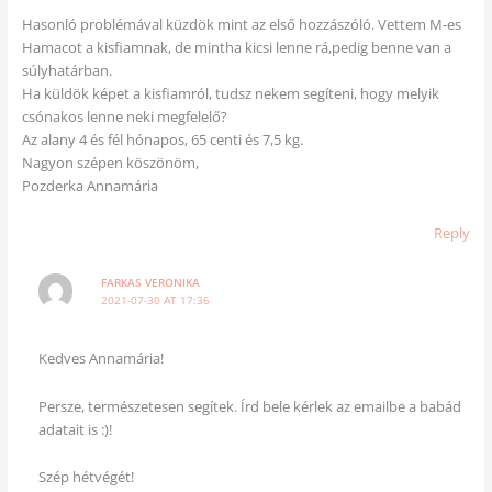
Hasonló problémával küzdök mint az első hozzászóló. Vettem M-es
Hamacot a kisfiamnak, de mintha kicsi lenne rá,pedig benne van a
súlyhatárban.
Ha küldök képet a kisfiamról, tudsz nekem segíteni, hogy melyik
csónakos lenne neki megfelelő?
Az alany 4 és fél hónapos, 65 centi és 7,5 kg.
Nagyon szépen köszönöm,
Pozderka Annamária
Reply
FARKAS VERONIKA
2021-07-30 AT 17:36
Kedves Annamária!
Persze, természetesen segítek. Írd bele kérlek az emailbe a babád
adatait is :)!
Szép hétvégét!