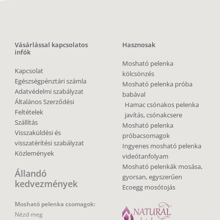
Vásárlással kapcsolatos
Hasznosak
infók
Mosható pelenka
Kapcsolat
kölcsönzés
Egészségpénztári számla
Mosható pelenka próba
Adatvédelmi szabályzat
babával
Általános Szerződési
Hamac csónakos pelenka
Feltételek
javítás, csónakcsere
Szállítás
Mosható pelenka
Visszaküldési és
próbacsomagok
visszatérítési szabályzat
Ingyenes mosható pelenka
Közlemények
videótanfolyam
Mosható pelenkák mosása,
Állandó
gyorsan, egyszerűen
kedvezmények
Ecoegg mosótojás
Mosható pelenka csomagok:
Nézd meg