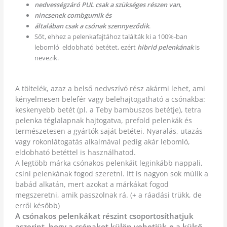
nedvességzáró PUL csak a szükséges részen van
,
nincsenek combgumik és
általában csak a csónak szennyeződik
.
Sőt, ehhez a pelenkafajtához találták ki a 100%-ban
lebomló eldobható betétet, ezért
hibrid pelenkának
is
nevezik.
A töltelék, azaz a belső nedvszívó rész akármi lehet, ami
kényelmesen belefér vagy belehajtogatható a csónakba:
keskenyebb betét (pl. a Teby bambuszos betétje), tetra
pelenka téglalapnak hajtogatva, prefold pelenkák és
természetesen a gyártók saját betétei. Nyaralás, utazás
vagy rokonlátogatás alkalmával pedig akár lebomló,
eldobható betéttel is használhatod.
A legtöbb márka csónakos pelenkáit leginkább nappali,
csini pelenkának fogod szeretni. Itt is nagyon sok múlik a
babád alkatán, mert azokat a márkákat fogod
megszeretni, amik passzolnak rá. (+ a ráadási trükk, de
erről később)
A csónakos pelenkákat részint csoportosíthatjuk
aszerint, hogy a csónakot külön vehetjük-e a külső