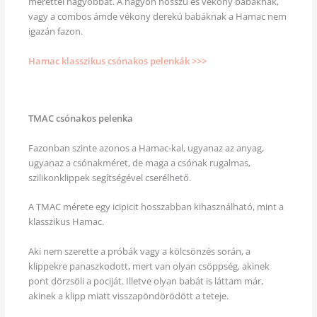
mérettel nagyobbat. A nagyon hosszú és vékony babáknak,
vagy a combos ámde vékony derekú babáknak a Hamac nem
igazán fazon.
Hamac klasszikus csónakos pelenkák >>>
TMAC csónakos pelenka
Fazonban szinte azonos a Hamac-kal, ugyanaz az anyag,
ugyanaz a csónakméret, de maga a csónak rugalmas,
szilikonklippek segítségével cserélhető.
A TMAC mérete egy icipicit hosszabban kihasználható, mint a
klasszikus Hamac.
Aki nem szerette a próbák vagy a kölcsönzés során, a
klippekre panaszkodott, mert van olyan csöppség, akinek
pont dörzsöli a pociját. Illetve olyan babát is láttam már,
akinek a klipp miatt visszapöndörödött a teteje.