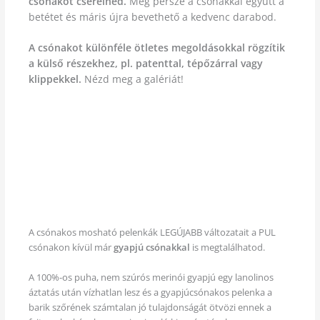
csónakot cserélned.
Meg persze a csónakkal együtt a
betétet és máris újra bevethető a kedvenc darabod.
A csónakot különféle ötletes megoldásokkal rögzítik
a külső részekhez, pl. patenttal, tépőzárral vagy
klippekkel.
Nézd meg a galériát!
A csónakos mosható pelenkák LEGÚJABB változatait a PUL
csónakon kívül már
gyapjú csónakkal
is megtalálhatod.
A 100%-os puha, nem szúrós merinói gyapjú egy lanolinos
áztatás után vízhatlan lesz és a gyapjúcsónakos pelenka a
barik szőrének számtalan jó tulajdonságát ötvözi ennek a