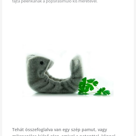
fajta pelenkának a popsirasimuló kis méretével.
Tehát összefoglalva van egy szép pamut, vagy