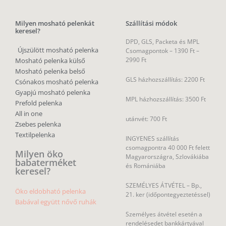
Milyen mosható pelenkát
Szállítási módok
keresel?
DPD, GLS, Packeta és MPL
Újszülött mosható pelenka
Csomagpontok –
1390 Ft –
2990 Ft
Mosható pelenka külső
Mosható pelenka belső
GLS házhozszállítás: 2200 Ft
Csónakos mosható pelenka
Gyapjú mosható pelenka
MPL házhozszállítás: 3500 Ft
Prefold pelenka
All in one
utánvét: 700 Ft
Zsebes pelenka
Textilpelenka
INGYENES szállítás
csomagpontra 40 000 Ft felett
Milyen öko
Magyarországra, Szlovákiába
babaterméket
és Romániába
keresel?
SZEMÉLYES ÁTVÉTEL – Bp.,
Öko eldobható pelenka
21. ker (időpontegyeztetéssel)
Babával együtt nővő ruhák
Személyes átvétel esetén a
rendelésedet bankkártyával