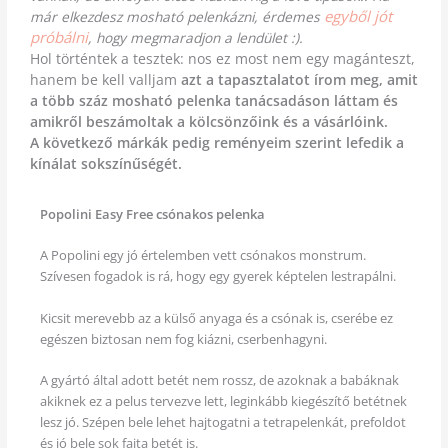
egyből jót
már elkezdesz mosható pelenkázni, érdemes
próbálni
, hogy megmaradjon a lendület :).
Hol történtek a tesztek: nos ez most nem egy magánteszt,
hanem be kell valljam
azt a tapasztalatot írom meg, amit
a több száz mosható pelenka tanácsadáson láttam és
amikről beszámoltak a kölcsönzőink és a vásárlóink.
A következő márkák pedig reményeim szerint lefedik a
kínálat sokszínűségét.
Popolini Easy Free csónakos pelenka
A Popolini egy jó értelemben vett csónakos monstrum.
Szívesen fogadok is rá, hogy egy gyerek képtelen lestrapálni.
Kicsit merevebb az a külső anyaga és a csónak is, cserébe ez
egészen biztosan nem fog kiázni, cserbenhagyni.
A gyártó által adott betét nem rossz, de azoknak a babáknak
akiknek ez a pelus tervezve lett, leginkább kiegészítő betétnek
lesz jó. Szépen bele lehet hajtogatni a tetrapelenkát, prefoldot
és jó bele sok fajta betét is.