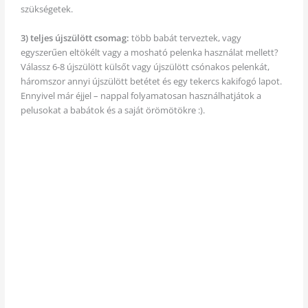
szükségetek.
3) teljes újszülött csomag:
több babát terveztek,
vagy
egyszerűen eltökélt vagy a mosható pelenka használat mellett?
Válassz 6-8 újszülött külsőt vagy újszülött csónakos pelenkát,
háromszor annyi újszülött betétet és egy tekercs kakifogó lapot.
Ennyivel már éjjel – nappal folyamatosan használhatjátok a
pelusokat a babátok és a saját örömötökre :).