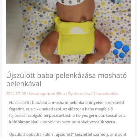
Újszülött baba pelenkázása mosható
pelenkával
2021-07-06
/
Uncategorized @hu
/ By
Veronika
/
2 hozzászólás
Ha újszülött babádat
a mosható pelenka előnyeivel szeretnéd
fogadni
, ez a cikk neked szól. Az először a baba megfelelő
fejlődését szolgáló
terpesztartást, a helyes gerinctartással és a
köldökcsonkkal
kapcsolatos szempontokat
vesszük sorra
.
Újszülött babádra külön
„újszülött” készlettel számolj,
ami pont