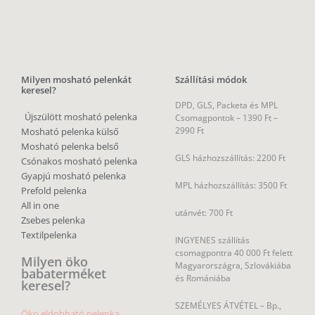
Milyen mosható pelenkát
Szállítási módok
keresel?
DPD, GLS, Packeta és MPL
Újszülött mosható pelenka
Csomagpontok –
1390 Ft –
2990 Ft
Mosható pelenka külső
Mosható pelenka belső
GLS házhozszállítás: 2200 Ft
Csónakos mosható pelenka
Gyapjú mosható pelenka
MPL házhozszállítás: 3500 Ft
Prefold pelenka
All in one
utánvét: 700 Ft
Zsebes pelenka
Textilpelenka
INGYENES szállítás
csomagpontra 40 000 Ft felett
Milyen öko
Magyarországra, Szlovákiába
babaterméket
és Romániába
keresel?
SZEMÉLYES ÁTVÉTEL – Bp.,
Öko eldobható pelenka