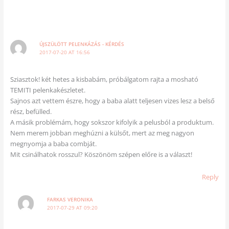
ÚJSZÜLÖTT PELENKÁZÁS - KÉRDÉS
2017-07-20 AT 16:56
Sziasztok! két hetes a kisbabám, próbálgatom rajta a mosható
TEMITI pelenkakészletet.
Sajnos azt vettem észre, hogy a baba alatt teljesen vizes lesz a belső
rész, befülled.
A másik problémám, hogy sokszor kifolyik a pelusból a produktum.
Nem merem jobban meghúzni a külsőt, mert az meg nagyon
megnyomja a baba combját.
Mit csinálhatok rosszul? Köszönöm szépen előre is a választ!
Reply
FARKAS VERONIKA
2017-07-29 AT 09:20