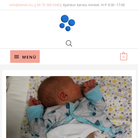
Skip
info@temiti.hu
|
06 70 369 4340
| Ilyenkor keress minket: H-P 9:30 -17:00
to
content
Below
MENÜ
0
Header