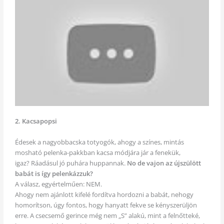
2. Kacsapopsi
Édesek a nagyobbacska totyogók, ahogy a színes, mintás
mosható pelenka-pakkban kacsa módjára jár a fenekük,
igaz? Ráadásul jó puhára huppannak.
No de vajon az újszülött
babát is így pelenkázzuk?
A válasz, egyértelműen: NEM.
Ahogy nem ajánlott kifelé fordítva hordozni a babát, nehogy
homorítson, úgy fontos, hogy hanyatt fekve se kényszerüljön
erre. A csecsemő gerince még nem „S” alakú, mint a felnőtteké,