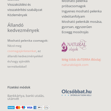
Mosható pelenka
Visszaküldési és
próbacsomagok
visszatérítési szabályzat
Ingyenes mosható pelenka
Közlemények
videótanfolyam
Mosható pelenkák mosása,
Állandó
gyorsan, egyszerűen
kedvezmények
Ecoegg mosótojás
Mosható pelenka csomagok:
Nézd meg
csomagajánlatainkat
, az
állandó kedvezményekkel
Még több doTERRA illóolaj:
és/vagy ajándék
naturalolajok.com
termékekkkel!
Fizetési módok
Bankkártya, banki utalás,
utánvét