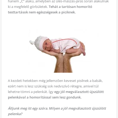
hanem „C” alakú, amelyben az ülés-mászás-járás során alakulnak
ki a megfelelő görbületek.
Tehát a tartósan homorító
testtartások nem egészségesek a piciknek.
A kezdeti hetekben még jellemzően keveset pisilnek a babák,
ezért nem is lesz szükség sok nedvszívó rétegre, amivel túl
lehetne tömni a pelenkát. Így
egy jól megválasztott újszülött
pelenkával a homorítással sem lesz gondunk.
Álljunk meg itt egy szóra. Milyen a jól megválasztott újszülött
pelenka?