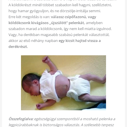
A köldökrészt minél többet szabadon kell hagyni, szellőztetni,
hogy hamar gyógyuljon, és ne dörzsölje-irritálja semmi.
Erre két megoldás is van:
válassz csípőfazonú, vagy
köldökcsonk kivágásos „újszülött” pelenkát,
amelyben
szabadon marad a köldökcsonk, így nem kell miatta izgulnod.
Vagy, ha derékban magasabb szabású pelenkát választottál,
akkor az első néhány napban
egy kicsit hajtsd vissza a
derékrészt.
Összefoglalva:
egészségügyi szempontból a mosható pelenka a
legpicúrabbaknak is biztonságos választás. A szélesebb terpesz