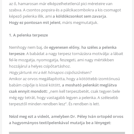
az ő, hamarosan már elképzelhetetlenül pici méreteire van
szabva. A csontos popsira és a pálcikacombokra a kis csomagot
képező pelenka illik, ami
a köldökcsonkot sem zavarja
.
Hogy ez pontosan mit jelent
, máris megmutatjuk.
1. A pelenka terpesze
Nemhogy nem baj, de
egyenesen előny, ha széles a pelenka
terpesze
. A babádat a nagy terpesz tornázásra motiválja: a lábait
fel-le mozgatja, nyomogatja, feszegeti, ami nagy mértékben
hozzájárul a helyes csípőtartáshoz.
Hogy jártunk mi a két hónapos csípőszűrésen?
Amikor az orvos megállapította, hogy a kötöttebb izomtónusú
babám csípője is kissé kötött,
a mosható pelenkát meglátva
csak ennyit mondott:
„nem kell terpeszbetét, csak tegyen bele
még egy tetrát, hogy vastagabb legyen a pelenka. A szélesebb
terpesztől minden rendben lesz”. És rendben is lett.
Nézd meg ezt a videót, amelyben Dr. Péley Iván ortopéd orvos
a hagyományos textilpelenkával mutatja be a lényeget: