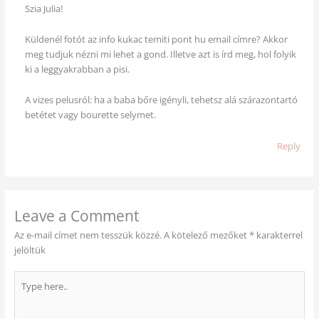
Szia Julia!
Küldenél fotót az info kukac temiti pont hu email címre? Akkor
meg tudjuk nézni mi lehet a gond. Illetve azt is írd meg, hol folyik
ki a leggyakrabban a pisi.
A vizes pelusról: ha a baba bőre igényli, tehetsz alá szárazontartó
betétet vagy bourette selymet.
Reply
Leave a Comment
Az e-mail címet nem tesszük közzé.
A kötelező mezőket
*
karakterrel
jelöltük
Type
here..