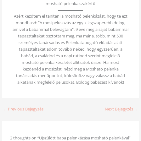
mosható pelenka szakértő
Azért kezdtem el tanítani a mosható pelenkázást, hogy te ezt
mondhasd: "A mosipelusozás az egyik legszuperebb dolog,
amivel a babámmal belevágtam". 9 éve még a saját babámmal
tapasztaltakat osztottam meg, ma már a, több, mint 500
személyes tanácsadás és Pelenkatapogató előadás alatt
tapasztaltakat adom tovább neked, hogy egyszerűen, a
babád, a családod és a napi rutinod szerint megfelelő
mosható pelenka készletet állítsatok össze. Ha most
kezdenéd a mosizást, nézd meg a Mosható pelenka
tanácsadás menüpontot, kölcsönözz vagy válassz a babád
alkatának megfelelő pelusokat. Boldog babázást kívánok!
←
Previous Bejegyzés
Next Bejegyzés
→
2 thoughts on “Újszülött baba pelenkázása mosható pelenkával”