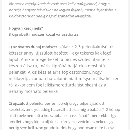
jót tesz a csípőjüknek és csak arra kell odafigyelned, hogy a
popsija hanyatt fekvéskor ne legyen feljebb, mint a fejecskéje, a
köldökcsonkot pedig hagyd szabadon levegőzni.
Hogyan kezdj neki?
3 kipróbált módszer közül választhatsz:
válassz 2-3 pelenkakülsőt és
1) az óvatos duhaj módszer:
kétszer annyi újszülött betétet + egy tekercs kakifogó
lapot. Amikor megérkezett a pici és szülés után te is
készen állsz rá, máris kipróbálhatjátok a mosható
pelenkát. A kis készlet arra fog ösztönözni, hogy
nekikezdj, azonban ha valami miatt mégsem állsz készen
rá, akkor sem fog lelkiismeretfurdalást okozni ez a
néhány mosható pelenka
2) újszülött pelenka bérlés:
bérelj ki egy teljes újszülött
készletet, amelyet addig használhattok, amíg a babád (1-2 hónap
alatt) bele nem nő a hosszabban kihasználható méretekbe. Így
amellett, hogy kimaxoljátok a környezetvédelmet, neked egy
percig sem kell azon gondolkodni, hogy pontosan mire is lesz