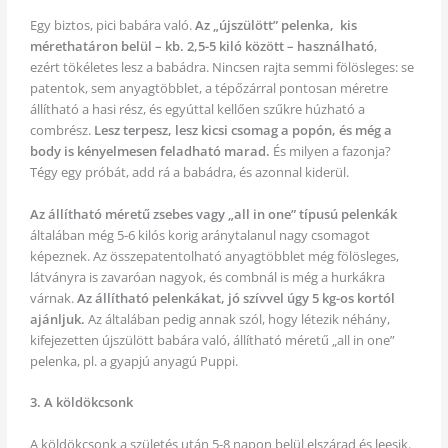
Egy biztos, pici babára való.
Az „újszülött” pelenka, kis
mérethatáron belül – kb. 2,5-5 kiló között – használható
,
ezért tökéletes lesz a babádra. Nincsen rajta semmi fölösleges: se
patentok, sem anyagtöbblet, a tépőzárral pontosan méretre
állítható a hasi rész, és egyúttal kellően szűkre húzható a
combrész.
Lesz terpesz, lesz kicsi csomag a popón, és még a
body is kényelmesen feladható marad.
És milyen a fazonja?
Tégy egy próbát, add rá a babádra, és azonnal kiderül.
Az állítható méretű zsebes vagy „all in one” típusú pelenkák
általában még 5-6 kilós korig aránytalanul nagy csomagot
képeznek. Az összepatentolható anyagtöbblet még fölösleges,
látványra is zavaróan nagyok, és combnál is még a hurkákra
várnak.
Az állítható pelenkákat, jó szívvel úgy 5 kg-os kortól
ajánljuk.
Az általában pedig annak szól, hogy létezik néhány,
kifejezetten újszülött babára való, állítható méretű „all in one”
pelenka, pl. a gyapjú anyagú Puppi.
3. A köldökcsonk
A köldökcsonk a születés után 5-8 napon belül elszárad és leesik.