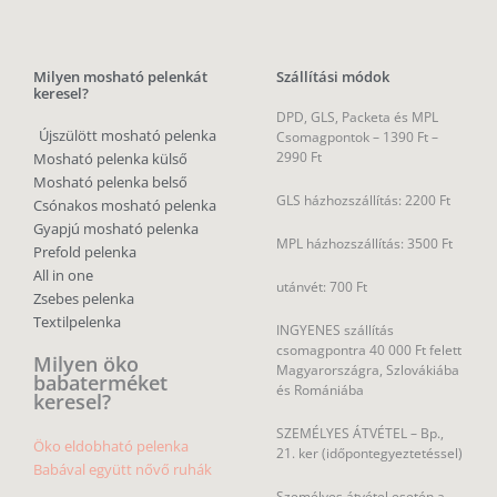
Milyen mosható pelenkát
Szállítási módok
keresel?
DPD, GLS, Packeta és MPL
Újszülött mosható pelenka
Csomagpontok –
1390 Ft –
2990 Ft
Mosható pelenka külső
Mosható pelenka belső
GLS házhozszállítás: 2200 Ft
Csónakos mosható pelenka
Gyapjú mosható pelenka
MPL házhozszállítás: 3500 Ft
Prefold pelenka
All in one
utánvét: 700 Ft
Zsebes pelenka
Textilpelenka
INGYENES szállítás
csomagpontra 40 000 Ft felett
Milyen öko
Magyarországra, Szlovákiába
babaterméket
és Romániába
keresel?
SZEMÉLYES ÁTVÉTEL – Bp.,
Öko eldobható pelenka
21. ker (időpontegyeztetéssel)
Babával együtt nővő ruhák
Személyes átvétel esetén a