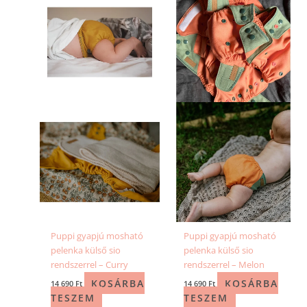
Puppi gyapjú mosható
Puppi gyapjú mosható
pelenka külső sio
pelenka külső sio
rendszerrel – Curry
rendszerrel – Melon
KOSÁRBA
KOSÁRBA
14 690
Ft
14 690
Ft
TESZEM
TESZEM