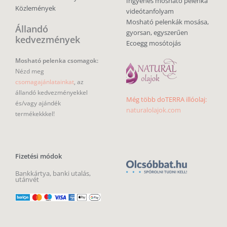
Ingyenes mosható pelenka
Közlemények
videótanfolyam
Mosható pelenkák mosása,
Állandó
gyorsan, egyszerűen
kedvezmények
Ecoegg mosótojás
Mosható pelenka csomagok:
Nézd meg
csomagajánlatainkat
, az
állandó kedvezményekkel
Még több doTERRA illóolaj:
és/vagy ajándék
naturalolajok.com
termékekkkel!
Fizetési módok
Bankkártya, banki utalás,
utánvét