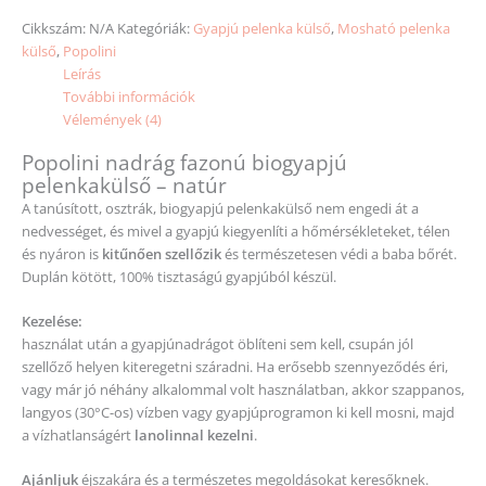
Cikkszám:
N/A
Kategóriák:
Gyapjú pelenka külső
,
Mosható pelenka
külső
,
Popolini
Leírás
További információk
Vélemények (4)
Popolini nadrág fazonú biogyapjú
pelenkakülső – natúr
A tanúsított, osztrák, biogyapjú pelenkakülső nem engedi át a
nedvességet, és mivel a gyapjú kiegyenlíti a hőmérsékleteket, télen
és nyáron is
kitűnően szellőzik
és természetesen védi a baba bőrét.
Duplán kötött, 100% tisztaságú gyapjúból készül.
Kezelése:
használat után a gyapjúnadrágot öblíteni sem kell, csupán jól
szellőző helyen kiteregetni száradni. Ha erősebb szennyeződés éri,
vagy már jó néhány alkalommal volt használatban, akkor szappanos,
langyos (30°C-os) vízben vagy gyapjúprogramon ki kell mosni, majd
a vízhatlanságért
lanolinnal kezelni
.
Ajánljuk
éjszakára és a természetes megoldásokat keresőknek.