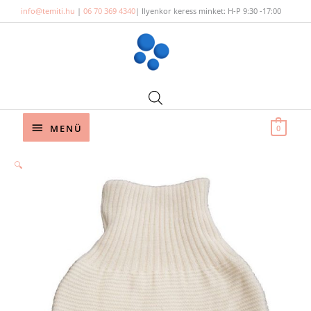
Skip
info@temiti.hu
|
06 70 369 4340
| Ilyenkor keress minket: H-P 9:30 -17:00
to
content
Below
MENÜ
0
Header
🔍