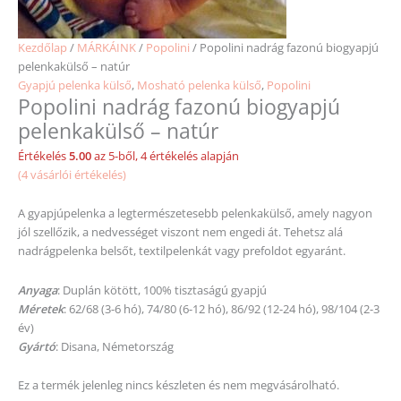
Kezdőlap
/
MÁRKÁINK
/
Popolini
/ Popolini nadrág fazonú biogyapjú
pelenkakülső – natúr
Gyapjú pelenka külső
,
Mosható pelenka külső
,
Popolini
Popolini nadrág fazonú biogyapjú
pelenkakülső – natúr
Értékelés
5.00
az 5-ből,
4
értékelés alapján
(
4
vásárlói értékelés)
A gyapjúpelenka a legtermészetesebb pelenkakülső, amely nagyon
jól szellőzik, a nedvességet viszont nem engedi át. Tehetsz alá
nadrágpelenka belsőt, textilpelenkát vagy prefoldot egyaránt.
Anyaga
: Duplán kötött, 100% tisztaságú gyapjú
Méretek
: 62/68 (3-6 hó), 74/80 (6-12 hó), 86/92 (12-24 hó), 98/104 (2-3
év)
Gyártó
: Disana, Németország
Ez a termék jelenleg nincs készleten és nem megvásárolható.