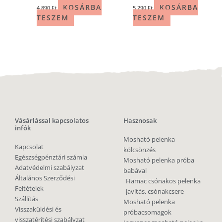
KOSÁRBA
KOSÁRBA
4 890
Ft
5 290
Ft
TESZEM
TESZEM
Vásárlással kapcsolatos
Hasznosak
infók
Mosható pelenka
Kapcsolat
kölcsönzés
Egészségpénztári számla
Mosható pelenka próba
Adatvédelmi szabályzat
babával
Általános Szerződési
Hamac csónakos pelenka
Feltételek
javítás, csónakcsere
Szállítás
Mosható pelenka
Visszaküldési és
próbacsomagok
visszatérítési szabályzat