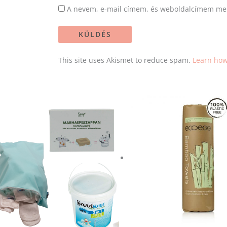
A nevem, e-mail címem, és weboldalcímem me
This site uses Akismet to reduce spam.
Learn how
Original
Current
price
price
was:
is:
10
10
670 Ft.
136 Ft.