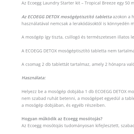
Az Ecoegg Laundry Starter kit – Tropical Breeze egy 50 m
Az ECOEGG DETOX mosógéptisztító tabletta
azokon a he
használatával nemcsak a lerakódásoktól is könnyedén m
A mosógép így tiszta, csillogó és természetesen illatos le
A ECOEGG DETOX mosógéptisztító tabletta nem tartalma
A csomag 2 db tablettát tartalmaz, amely 2 hónapra va
Használata:
Helyezz be a mosógép dobjába 1 db ECOEGG DETOX mosógé
nem szabad ruhát betenni, a mosógépet egyedül a table
a mosógép dobjában, és egyéb részeiben.
Hogyan működik az Ecoegg mosótojás?
Az Ecoegg mosótojás tudományosan kifejlesztett, szabada