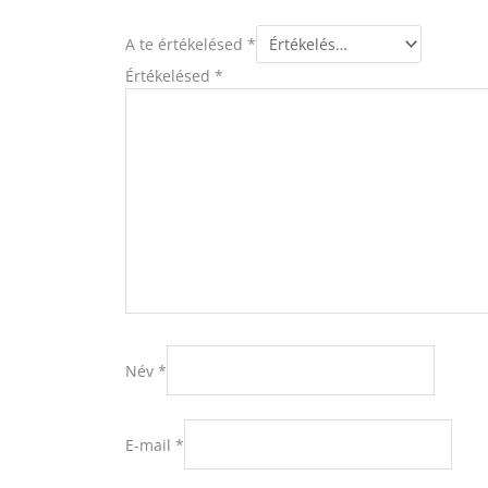
A te értékelésed
*
Értékelésed
*
Név
*
E-mail
*