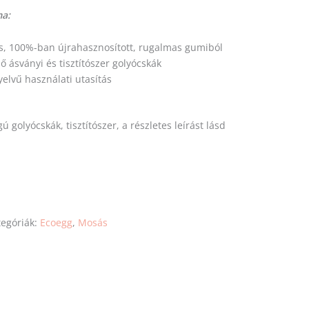
ma:
s, 100%-ban újrahasznosított, rugalmas gumiból
 ásványi és tisztítószer golyócskák
yelvű használati utasítás
ú golyócskák, tisztítószer, a részletes leírást lásd
tegóriák:
Ecoegg
,
Mosás