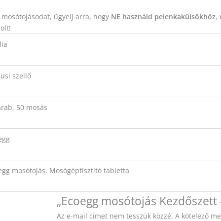
osótojásodat, ügyelj arra, hogy
NE használd pelenkakülsőkhöz
,
olt!
lia
usi szellő
arab, 50 mosás
egg
egg mosótojás, Mosógéptisztító tabletta
„Ecoegg mosótojás Kezdőszett –
Az e-mail címet nem tesszük közzé.
A kötelező m