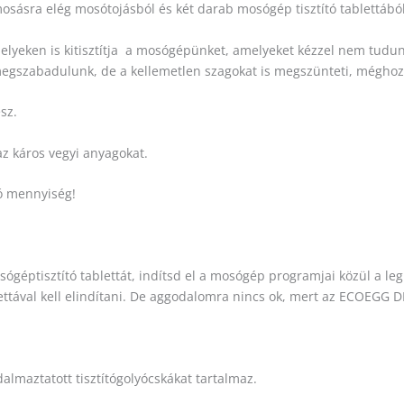
osásra elég mosótojásból és két darab mosógép tisztító tablettából 
lyeken is kitisztítja a mosógépünket, amelyeket kézzel nem tudunk 
egszabadulunk, de a kellemetlen szagokat is megszünteti, méghozz
sz.
z káros vegyi anyagokat.
ló mennyiség!
ptisztító tablettát, indítsd el a mosógép programjai közül a leg
ttával kell elindítani. De aggodalomra nincs ok, mert az ECOEGG 
lmaztatott tisztítógolyócskákat tartalmaz.