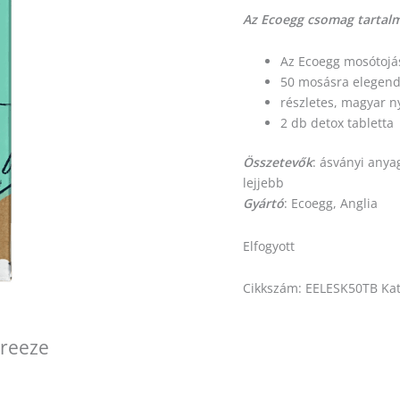
Az Ecoegg csomag tartal
Az Ecoegg mosótojá
50 mosásra elegendő
részletes, magyar n
2 db detox tabletta
Összetevők
: ásványi anyag
lejjebb
Gyártó
: Ecoegg, Anglia
Elfogyott
Cikkszám:
EELESK50TB
Ka
Breeze