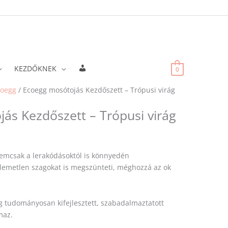
Fiókadatok
KEZDŐKNEK
0
coegg
/ Ecoegg mosótojás Kezdőszett – Trópusi virág
ás Kezdőszett – Trópusi virág
nemcsak a lerakódásoktól is könnyedén
lemetlen szagokat is megszünteti, méghozzá az ok
 tudományosan kifejlesztett, szabadalmaztatott
maz.