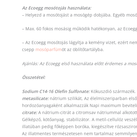
Az Ecoegg mosótojás használata:
– Helyezd a mosótojást a mosógép dobjába. Egyéb mosó-
– Max. 60 fokos mosásig működik hatékonyan, az Ecoegg
– Az Ecoegg mosótojás lágyítja a kemény vizet, ezért nem
csepp
mosóparfüm
öt az öblítőtartályba.
Ajánlás: Az Ecoegg első használata előtt érdemes a mosóg
Összetétel:
Sodium C14-16 Olefin Sulfonate:
Kókuszdió származék.
metasilicate:
nátrium szilikát, Az élelmiszeriparban els
hordozóanyagaként alkalmazzák Napi maximum beviteli
citrate:
A nátrium-citrát a citromsav nátriummal alkotot
Gélképző, kötőanyag, stabilizátor. A metil-cellulóz vesz
illatúban pedig főképpen boróka, kiegészítve rózsaszirom
Az illatmentes természetesen nem tartalmaz semmilyen 