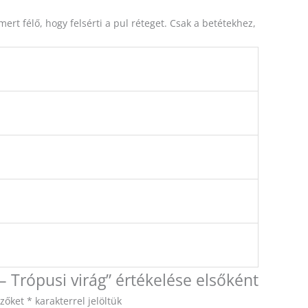
 mert félő, hogy felsérti a pul réteget. Csak a betétekhez,
 Trópusi virág” értékelése elsőként
ezőket
*
karakterrel jelöltük