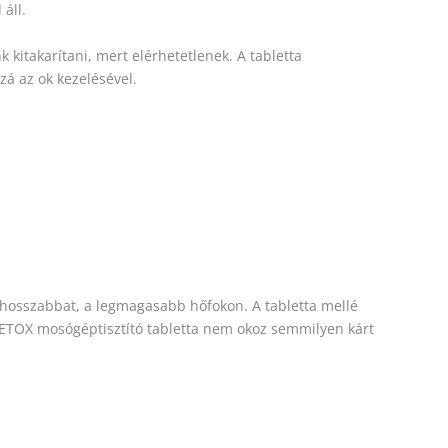
áll.
kitakarítani, mert elérhetetlenek. A tabletta
á az ok kezelésével.
hosszabbat, a legmagasabb hőfokon. A tabletta mellé
DETOX mosógéptisztító tabletta nem okoz semmilyen kárt