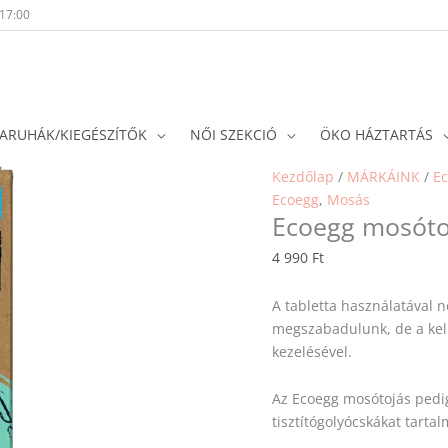
-17:00
ARUHÁK/KIEGÉSZÍTŐK
NŐI SZEKCIÓ
ÖKO HÁZTARTÁS
Kezdőlap
/
MÁRKÁINK
/
E
Ecoegg
,
Mosás
Ecoegg mosótoj
4 990
Ft
A tabletta használatával 
megszabadulunk, de a kel
kezelésével.
Az Ecoegg mosótojás pedig
tisztítógolyócskákat tartal