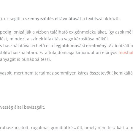
), ez segíti a
szennyeződés eltávolátását
a textilszálak közül.
pedig ionizálják a vízben található oxigénmolekulákat, így azok mély
dést, mindezt a színek kifakítása vagy károsítása nélkül.
es használatával érhető el a
legjobb mosási eredmény
. Az ionizált
öblítő használatára. Ez a tulajdonsága kimondottan előnyös
moshat
 anyagát is puhábbá teszi.
avasolt, mert nem tartalmaz semmilyen káros összetevőt ( kemikáliá
etség által bevizsgált.
rahasznosított, rugalmas gumiból készült, amely nem tesz kárt a