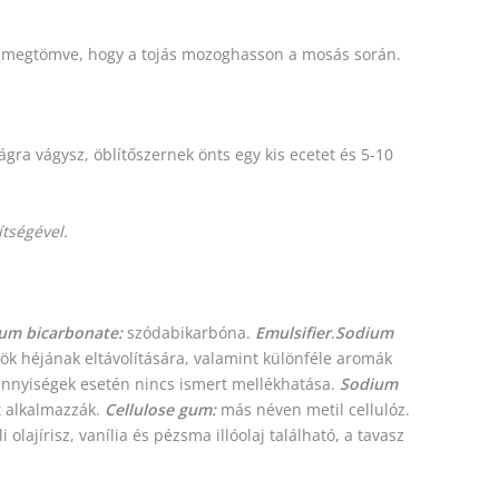
en megtömve, hogy a tojás mozoghasson a mosás során.
gra vágysz, öblítőszernek önts egy kis ecetet és 5-10
ítségével.
um bicarbonate:
szódabikarbóna.
Emulsifier
.
Sodium
ök héjának eltávolítására, valamint különféle aromák
nnyiségek esetén nincs ismert mellékhatása.
Sodium
t alkalmazzák.
Cellulose gum:
más néven metil cellulóz.
i olajírisz, vanília és pézsma illóolaj található, a tavasz