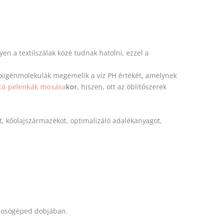
en a textilszálak közé tudnak hatolni, ezzel a
 oxigénmolekulák megemelik a víz PH értékét, amelynek
ó pelenkák mosása
kor
, hiszen, ott az öblítőszerek
t, kőolajszármazékot, optimalizáló adalékanyagot,
 mosógéped dobjában.