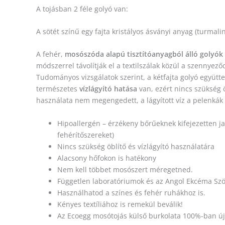
A tojásban 2 féle golyó van:
A sötét színű egy fajta kristályos ásványi anyag (turmalin
A fehér,
mosószóda alapú tisztítóanyagból álló golyók
módszerrel távolítják el a textilszálak közül a szennyező
Tudományos vizsgálatok szerint, a kétfajta golyó együtt
természetes
vízlágyító hatása
van, ezért nincs szükség 
használata nem megengedett, a lágyított víz a pelenkák
Hipoallergén – érzékeny bőrűeknek kifejezetten j
fehérítőszereket)
Nincs szükség öblítő és vízlágyító használatára
Alacsony hőfokon is hatékony
Nem kell többet mosószert méregetned.
Független laboratóriumok és az Angol Ekcéma Szöv
Használhatod a színes és fehér ruhákhoz is.
Kényes textíliához is remekül beválik!
Az Ecoegg mosótojás külső burkolata 100%-ban új