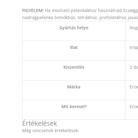
FIGYELEM!
Ha mosható pelenkákhoz használnád Ecoegg m
nadrágpelenka belsőkhöz, tetrákhoz, prefoldokhoz javas
Gyártás helye
Ang
Illat
tróp
Kiszerelés
2 d
Márka
Eco
Mit keresel?
Eco
Értékelések
Még nincsenek értékelések.