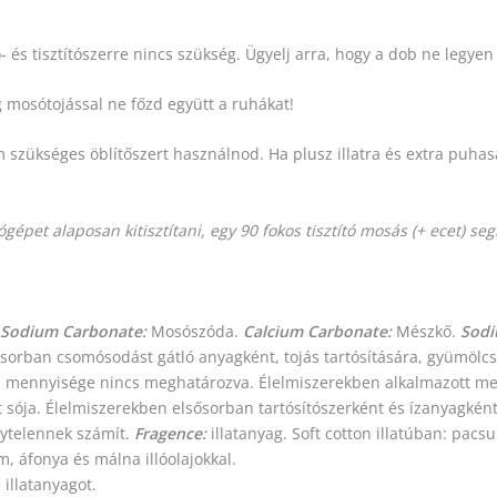
 és tisztítószerre nincs szükség. Ügyelj arra, hogy a dob ne legy
 mosótojással ne főzd együtt a ruhákat!
 szükséges öblítőszert használnod. Ha plusz illatra és extra puhasá
épet alaposan kitisztítani, egy 90 fokos tisztító mosás (+ ecet) seg
Sodium Carbonate:
Mosószóda.
Calcium Carbonate:
Mészkő.
Sodi
ősorban csomósodást gátló anyagként, tojás tartósítására, gyümölcs
 mennyisége nincs meghatározva. Élelmiszerekben alkalmazott me
t sója. Élelmiszerekben elsősorban tartósítószerként és ízanyagkén
élytelennek számít.
Fragence:
illatanyag. Soft cotton illatúban: pacsul
, áfonya és málna illóolajokkal.
illatanyagot.