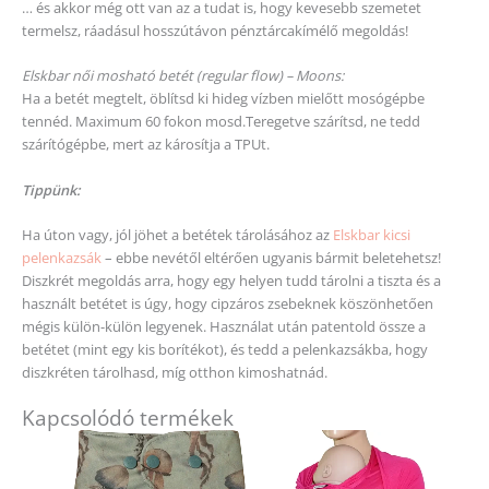
… és akkor még ott van az a tudat is, hogy kevesebb szemetet
termelsz, ráadásul hosszútávon pénztárcakímélő megoldás!
Elskbar női mosható betét (regular flow) – Moons:
Ha a betét megtelt, öblítsd ki hideg vízben mielőtt mosógépbe
tennéd. Maximum 60 fokon mosd.Teregetve szárítsd, ne tedd
szárítógépbe, mert az károsítja a TPUt.
Tippünk:
Ha úton vagy, jól jöhet a betétek tárolásához az
Elskbar kicsi
pelenkazsák
– ebbe nevétől eltérően ugyanis bármit beletehetsz!
Diszkrét megoldás arra, hogy egy helyen tudd tárolni a tiszta és a
használt betétet is úgy, hogy cipzáros zsebeknek köszönhetően
mégis külön-külön legyenek. Használat után patentold össze a
betétet (mint egy kis borítékot), és tedd a pelenkazsákba, hogy
diszkréten tárolhasd, míg otthon kimoshatnád.
Kapcsolódó termékek