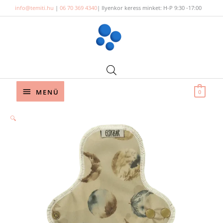
Skip
info@temiti.hu
|
06 70 369 4340
| Ilyenkor keress minket: H-P 9:30 -17:00
to
content
Below
MENÜ
0
Header
🔍