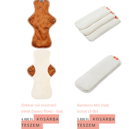
Elskbar női mosható
Bambino Mio Daily
betét (heavy flow) – Goji
boost (3 db)
KOSÁRBA
KOSÁRBA
4 490
Ft
5 890
Ft
TESZEM
TESZEM