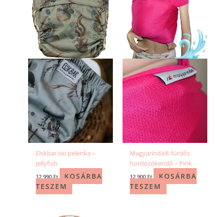
Elskbar sio pelenka –
Magyarinda® fürdős
Jellyfish
hordozókendő – Pink
KOSÁRBA
KOSÁRBA
12 990
Ft
12 900
Ft
TESZEM
TESZEM