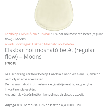
Kezdőlap
/
MÁRKÁINK
/
Elskbar
/ Elskbar női mosható betét (regular
flow) – Moons
A vadiújdonságok
,
Elskbar
,
Mosható női betétek
Elskbar női mosható betét (regular
flow) – Moons
3 790
Ft
Az Elskbar regular flow betétjeit azokra a napokra ajánljuk, amikor
nem olyan erős a vérzésed.
De használhatod intimkehely kiegészítőjeként is, vagy enyhe
inkontinencia esetén.
Anyagának köszönhetően kényelmes viseletet biztosít.
Anyaga
: 85% bambusz, 15% poliészter, alja 100% TPU