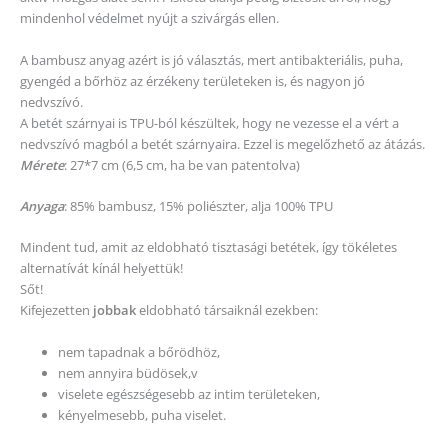
mindenhol védelmet nyújt a szivárgás ellen.
A bambusz anyag azért is jó választás, mert antibakteriális, puha,
gyengéd a bőrhöz az érzékeny területeken is, és nagyon jó
nedvszívó.
A betét szárnyai is TPU-ból készültek, hogy ne vezesse el a vért a
nedvszívó magból a betét szárnyaira. Ezzel is megelőzhető az átázás.
Mérete
: 27*7 cm (6,5 cm, ha be van patentolva)
Anyaga
: 85% bambusz, 15% poliészter, alja 100% TPU
Mindent tud, amit az eldobható tisztasági betétek, így tökéletes
alternatívát kínál helyettük!
Sőt!
Kifejezetten
jobbak
eldobható társaiknál ezekben:
nem tapadnak a bőrödhöz,
nem annyira büdösek,v
viselete egészségesebb az intim területeken,
kényelmesebb, puha viselet.