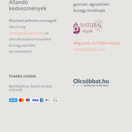
Állandó
gyorsan, egyszerűen
kedvezmények
Ecoegg mosótojás
Mosható pelenka csomagok:
Nézd meg
csomagajánlatainkat
, az
állandó kedvezményekkel
Még több doTERRA illóolaj:
és/vagy ajándék
naturalolajok.com
termékekkkel!
Fizetési módok
Bankkártya, banki utalás,
utánvét