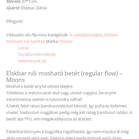
Mérete
: 27*7 cm
Gyártó
: Elskbar, Dánia
Elfogyott
Cikkszám:
els-rfp-moo
Kategóriák:
A vadiújdonságok
,
Elskbar
,
Mosható női betétek
Márka:
Elskbar
Leírás
További információk
Vélemények (0)
Elskbar női mosható betét (regular flow) –
Moons
Mosható betét enyhe vérzés idejére.
Tökéletes a menstruáció első vagy utolsó napjára. De enyhe
inkontinencia esetén is hasznodra válhat!
A betét felső része bambuszvelúrból készült, így puha és kellemes
viselet. Nedvszívó magjában pedig még két réteg bambuszt találsz. A
betét alja TPU, ami megakadályozza az átázást.
Patenttal könnyen a bugyidba rögzítheted, így nem mozdul el még
aktív mozgás alatt sem. Piskóta alakja pedig biztosít arról, hogy