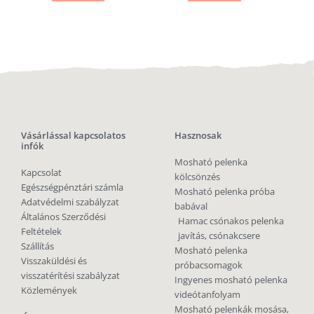
Vásárlással kapcsolatos
Hasznosak
infók
Mosható pelenka
Kapcsolat
kölcsönzés
Egészségpénztári számla
Mosható pelenka próba
Adatvédelmi szabályzat
babával
Általános Szerződési
Hamac csónakos pelenka
Feltételek
javítás, csónakcsere
Szállítás
Mosható pelenka
Visszaküldési és
próbacsomagok
visszatérítési szabályzat
Ingyenes mosható pelenka
Közlemények
videótanfolyam
Mosható pelenkák mosása,