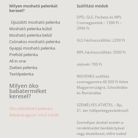
Milyen mosható pelenkát
Szállítási módok
keresel?
DPD, GLS, Packeta és MPL
Újszülött mosható pelenka
Csomagpontok –
1390 Ft –
2990 Ft
Mosható pelenka külső
Mosható pelenka belső
GLS házhozszállítás: 2200 Ft
Csónakos mosható pelenka
Gyapjú mosható pelenka
MPL házhozszállítás: 3500 Ft
Prefold pelenka
All in one
utánvét: 700 Ft
Zsebes pelenka
Textilpelenka
INGYENES szállítás
csomagpontra 40 000 Ft felett
Milyen öko
Magyarországra, Szlovákiába
babaterméket
és Romániába
keresel?
SZEMÉLYES ÁTVÉTEL – Bp.,
Öko eldobható pelenka
21. ker (időpontegyeztetéssel)
Babával együtt nővő ruhák
Személyes átvétel esetén a
rendelésedet bankkártyával
vagy átutalással, előre tudod