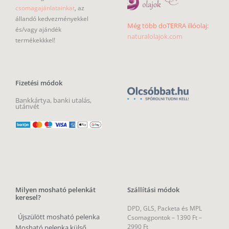
csomagajánlatainkat
, az
állandó kedvezményekkel
Még több doTERRA illóolaj:
és/vagy ajándék
naturalolajok.com
termékekkkel!
Fizetési módok
Bankkártya, banki utalás,
utánvét
Milyen mosható pelenkát
Szállítási módok
keresel?
DPD, GLS, Packeta és MPL
Újszülött mosható pelenka
Csomagpontok –
1390 Ft –
2990 Ft
Mosható pelenka külső