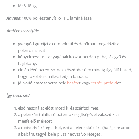
M: 8-18 kg
Anyaga
: 100% poliészter vízlló TPU laminálással
Amiért szeretjük:
gyengéd gumijai a comboknál és derékban megelőzik a
pelenka ázását,
kényelmes: TPU anyagának köszönhetően puha, lélegző és
hajlékony,
elején lévő patentsornak köszönhetően mindig úgy állíthatod,
hogy tökéletesen illeszkedjen babádra,
jól variálható: tehetsz bele
betéte
t vagy
tetrát
,
prefold
ot.
Így használd:
első használat előtt mosd ki és szárítsd meg,
a pelenkán található patentok segítségével válaszd ki a
megfelelő méretet,
a nedvszívó réteget helyezd a pelenkakülsőre (ha éjjelre adod
a babára, tegyél bele plusz nedvszívó réteget),