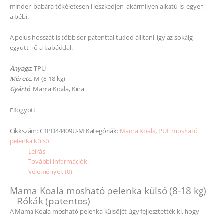
minden babára tökéletesen illeszkedjen, akármilyen alkatú is legyen
a bébi.
A pelus hosszát is több sor patenttal tudod állítani, így az sokáig
együtt nő a babáddal.
Anyaga
: TPU
Mérete
: M (8-18 kg)
Gyártó
: Mama Koala, Kína
Elfogyott
Cikkszám:
C1PD44409U-M
Kategóriák:
Mama Koala
,
PUL mosható
pelenka külső
Leírás
További információk
Vélemények (0)
Mama Koala mosható pelenka külső (8-18 kg)
– Rókák (patentos)
A Mama Koala mosható pelenka külsőjét úgy fejlesztették ki, hogy