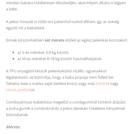
minden babára tökéletesen illeszkedjen, akármilyen alkatú is legyen
a bébi.
A pelus hosszát is több sor patenttal tudod állítani, így az sokáig
együtt nő a babáddal.
Ennek köszönhetően
két mérete
átöleli az egész pelenkás korszakot:
az S-es méretet 3-8 kg között,
az M-es méretet 8-18 kg között használhatjátok.
A TPU anyagból készült pelenkakülső vízálló, ugyanakkor
légáteresztő, ez biztosítja, hogy a baba popsija nem fülled be.
Tehetsz bele a márka saját betétei közül, vagy más
betéte
t vagy
tetrát
,
prefold
ot.
Combszárnyas kialakítása megelőzi a combguminál történő átázást,
a puha gumik a comboknál és a pelus derekán tökéletes kényelmet
biztosítanak.
Mérete: