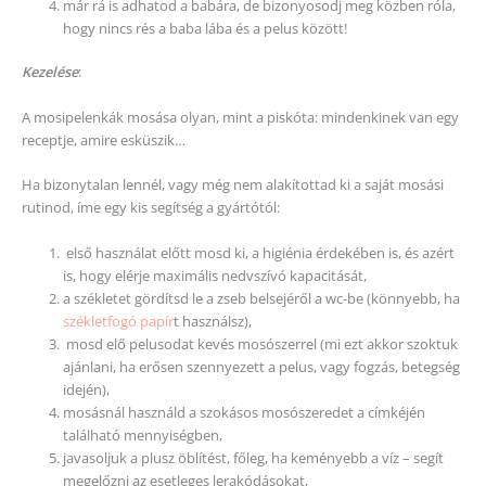
már rá is adhatod a babára, de bizonyosodj meg közben róla,
hogy nincs rés a baba lába és a pelus között!
Kezelése
:
A mosipelenkák mosása olyan, mint a piskóta: mindenkinek van egy
receptje, amire esküszik…
Ha bizonytalan lennél, vagy még nem alakítottad ki a saját mosási
rutinod, íme egy kis segítség a gyártótól:
első használat előtt mosd ki, a higiénia érdekében is, és azért
is, hogy elérje maximális nedvszívó kapacitását,
a székletet gördítsd le a zseb belsejéről a wc-be (könnyebb, ha
székletfogó papír
t használsz),
mosd elő pelusodat kevés mosószerrel (mi ezt akkor szoktuk
ajánlani, ha erősen szennyezett a pelus, vagy fogzás, betegség
idején),
mosásnál használd a szokásos mosószeredet a címkéjén
található mennyiségben,
javasoljuk a plusz öblítést, főleg, ha keményebb a víz – segít
megelőzni az esetleges lerakódásokat,