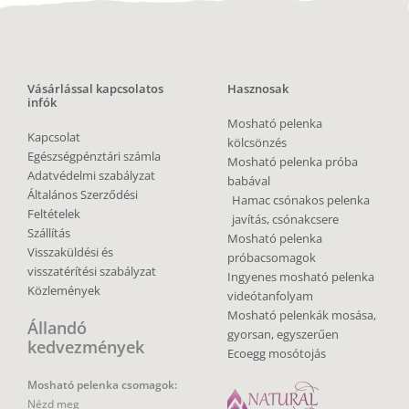
Vásárlással kapcsolatos
Hasznosak
infók
Mosható pelenka
Kapcsolat
kölcsönzés
Egészségpénztári számla
Mosható pelenka próba
Adatvédelmi szabályzat
babával
Általános Szerződési
Hamac csónakos pelenka
Feltételek
javítás, csónakcsere
Szállítás
Mosható pelenka
Visszaküldési és
próbacsomagok
visszatérítési szabályzat
Ingyenes mosható pelenka
Közlemények
videótanfolyam
Mosható pelenkák mosása,
Állandó
gyorsan, egyszerűen
kedvezmények
Ecoegg mosótojás
Mosható pelenka csomagok:
Nézd meg