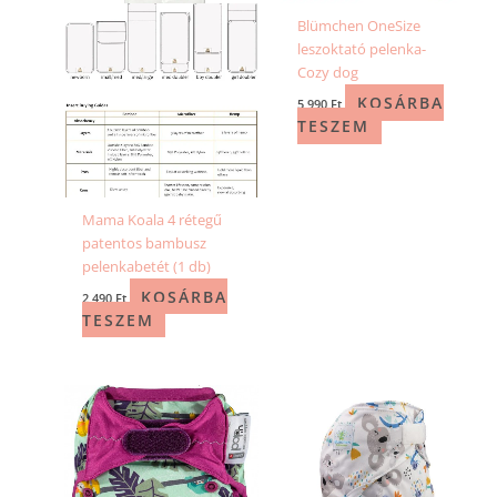
Blümchen OneSize
leszoktató pelenka-
Cozy dog
KOSÁRBA
5 990
Ft
TESZEM
Mama Koala 4 rétegű
patentos bambusz
pelenkabetét (1 db)
KOSÁRBA
2 490
Ft
TESZEM