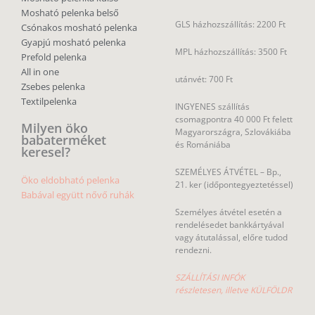
Mosható pelenka belső
GLS házhozszállítás: 2200 Ft
Csónakos mosható pelenka
Gyapjú mosható pelenka
MPL házhozszállítás: 3500 Ft
Prefold pelenka
All in one
utánvét: 700 Ft
Zsebes pelenka
Textilpelenka
INGYENES szállítás
csomagpontra 40 000 Ft felett
Milyen öko
Magyarországra, Szlovákiába
babaterméket
és Romániába
keresel?
SZEMÉLYES ÁTVÉTEL – Bp.,
Öko eldobható pelenka
21. ker (időpontegyeztetéssel)
Babával együtt nővő ruhák
Személyes átvétel esetén a
rendelésedet bankkártyával
vagy átutalással, előre tudod
rendezni.
SZÁLLÍTÁSI INFÓK
részletesen, illetve KÜLFÖLDR