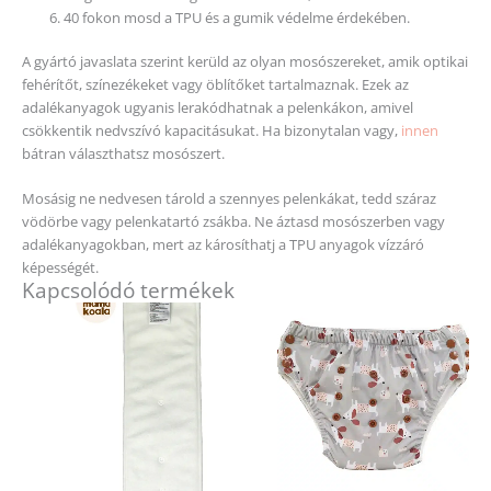
40 fokon mosd a TPU és a gumik védelme érdekében.
A gyártó javaslata szerint kerüld az olyan mosószereket, amik optikai
fehérítőt, színezékeket vagy öblítőket tartalmaznak. Ezek az
adalékanyagok ugyanis lerakódhatnak a pelenkákon, amivel
csökkentik nedvszívó kapacitásukat. Ha bizonytalan vagy,
innen
bátran választhatsz mosószert.
Mosásig ne nedvesen tárold a szennyes pelenkákat, tedd száraz
vödörbe vagy pelenkatartó zsákba. Ne áztasd mosószerben vagy
adalékanyagokban, mert az károsíthatj a TPU anyagok vízzáró
képességét.
Kapcsolódó termékek