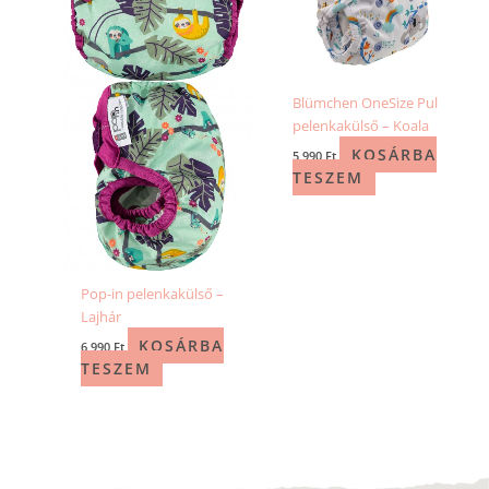
Blümchen OneSize Pul
pelenkakülső – Koala
KOSÁRBA
5 990
Ft
TESZEM
Pop-in pelenkakülső –
Lajhár
KOSÁRBA
6 990
Ft
TESZEM