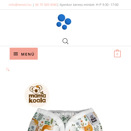
Skip
info@temiti.hu
|
06 70 369 4340
| Ilyenkor keress minket: H-P 9:30 -17:00
to
content
Below
MENÜ
0
Header
🔍