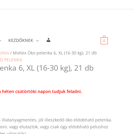
Fiókadatok
KEZDŐKNEK
0
ltex
/ Moltex Öko pelenka 6, XL (16-30 kg), 21 db
O PELENKA
nka 6, XL (16-30 kg), 21 db
 héten csütörtöki napon tudjuk feladni.
és illatanyagmentes, jól illeszkedő öko eldobható pelenka.
sni, vagy elutaztok, vagy csak úgy eldobható pelushoz
tes választás!