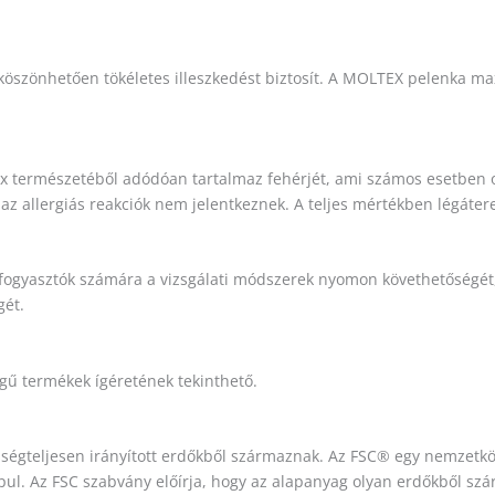
zönhetően tökéletes illeszkedést biztosít. A MOLTEX pelenka maxi
tex természetéből adódóan tartalmaz fehérjét, ami számos esetben
 allergiás reakciók nem jelentkeznek. A teljes mértékben légáteresz
 fogyasztók számára a vizsgálati módszerek nyomon követhetőségét, 
gét.
gű termékek ígéretének tekinthető.
sségteljesen irányított erdőkből származnak. Az FSC® egy nemzetkö
pul. Az FSC szabvány előírja, hogy az alapanyag olyan erdőkből s