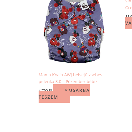
Vim
Gr
11 
VÁ
Mama Koala AWJ belsejű zsebes
pelenka 3.0 – Pókember bébik
KOSÁRBA
4 790
Ft
TESZEM