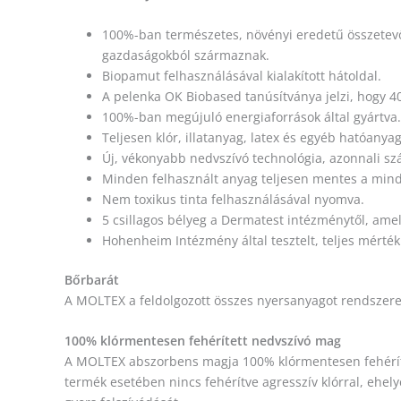
100%-ban természetes, növényi eredetű összetevők
gazdaságokból származnak.
Biopamut felhasználásával kialakított hátoldal.
A pelenka OK Biobased tanúsítványa jelzi, hogy 4
100%-ban megújuló energiaforrások által gyártva.
Teljesen klór, illatanyag, latex és egyéb hatóany
Új, vékonyabb nedvszívó technológia, azonnali szár
Minden felhasznált anyag teljesen mentes a min
Nem toxikus tinta felhasználásával nyomva.
5 csillagos bélyeg a Dermatest intézménytől, amely
Hohenheim Intézmény által tesztelt, teljes mérté
Bőrbarát
A MOLTEX a feldolgozott összes nyersanyagot rendszeres
100% klórmentesen fehérített nedvszívó mag
A MOLTEX abszorbens magja 100% klórmentesen fehérített
termék esetében nincs fehérítve agresszív klórral, ehelye