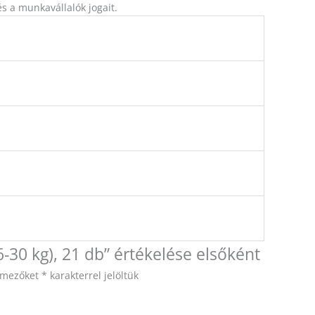
és a munkavállalók jogait.
-30 kg), 21 db” értékelése elsőként
ő mezőket
*
karakterrel jelöltük