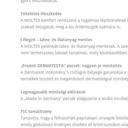
gyors felszívódását.
Tökéletes illeszkedés
A MOLTEX komfort rendszere a rugalmas tépőzáraknak kös
szabad mozgását, még a kis örökmozgók számára is.
Lélegző – latex- és illatanyag mentes
A MOLTEX pelenkák latex- és illatanyag mentesek. A la
nem természetes latexet tartalmaz, mely következtében az
„Eredeti DERMATEST®” pecsét: nagyon jó minősítés
A Dermatest intézmény 5 csillagos bélyege garantálja a
termékek tesztelt és megerősített dermatológiai minősé
Legmagasabb minőségi előírások
A „Made in Germany” pecsét világszerte a kiváló minősé
FSC tanúsitvány
Tanúsítja, hogy a felhasznált papíralapú anyagok felelő
amely globálisan érvényes elveken és kritériumokon ala