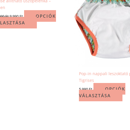
se állítható úszópelenka –
een
OPCIÓK
990
Ft
9 990
Ft
LASZTÁSA
Pop-in nappali leszoktató 
Tigrises
OPCIÓK
5 990
Ft
VÁLASZTÁSA