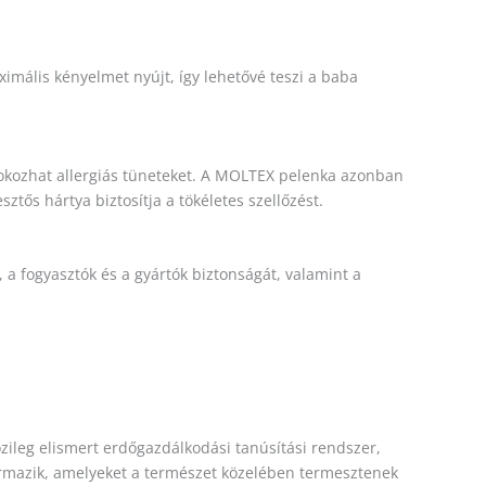
mális kényelmet nyújt, így lehetővé teszi a baba
 okozhat allergiás tüneteket. A MOLTEX pelenka azonban
tős hártya biztosítja a tökéletes szellőzést.
a fogyasztók és a gyártók biztonságát, valamint a
zileg elismert erdőgazdálkodási tanúsítási rendszer,
zármazik, amelyeket a természet közelében termesztenek