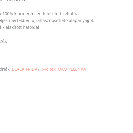
 100% klórmentesen fehérített cellulóz;
eljes mértékben újrahasznosítható alapanyagot;
kialakított hátoldal
szág
óriák:
BLACK FRIDAY
,
Moltex
,
ÖKO PELENKA