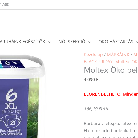
-17:00
ARUHÁK/KIEGÉSZÍTŐK
NŐI SZEKCIÓ
ÖKO HÁZTARTÁS
Kezdőlap
/
MÁRKÁINK
/
Mo
BLACK FRIDAY
,
Moltex
,
ÖK
Moltex Öko pele
4 090
Ft
ELŐRENDELHETŐ!
Minden
166,19 Ft/db
Bőrbarát, lélegző, latex- 
Ha nincs időd pelenkát mo
nyúlnál, ez a márka tökéle