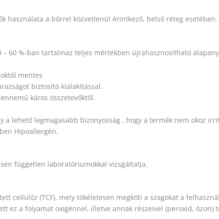
 használata a bőrrel közvetlenül érintkező, belső réteg esetében. 
0 – 60 %-ban tartalmaz teljes mértékben újrahasznosítható alapany
agoktól mentes
azságot biztosító kialakítással.
dennemű káros összetevőktől.
 a lehető legmagasabb bizonyosság , hogy a termék nem okoz irritáci
kben Hipoallergén.
en független laboratóriumokkal vizsgáltatja.
 cellulóz (TCF), mely tökéletesen megköti a szagokat a felhasznál
tt ez a folyamat oxigénnel, illetve annak részeivel (peroxid, ózon) 