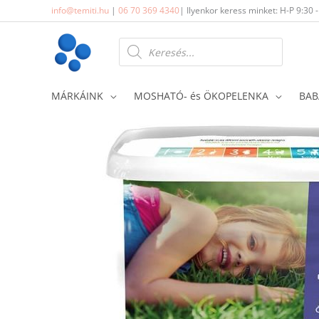
Skip
info@temiti.hu
|
06 70 369 4340
| Ilyenkor keress minket: H-P 9:30 
to
content
Products
search
MÁRKÁINK
MOSHATÓ- és ÖKOPELENKA
BAB