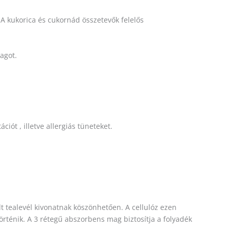
A kukorica és cukornád összetevők felelős
agot.
ót , illetve allergiás tüneteket.
t tealevél kivonatnak köszönhetően. A cellulóz ezen
történik. A 3 rétegű abszorbens mag biztosítja a folyadék