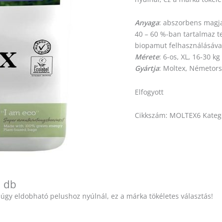
Anyaga
: abszorbens magja
40 – 60 %-ban tartalmaz t
biopamut felhasználásával 
Mérete
: 6-os, XL, 16-30 kg
Gyártja
: Moltex, Németor
Elfogyott
Cikkszám:
MOLTEX6
Kateg
1 db
 úgy eldobható pelushoz nyúlnál, ez a márka tökéletes választás!