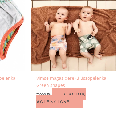
pelenka –
Vimse magas derekú úszópelenka –
Green shapes
OPCIÓK
7 990
Ft
VÁLASZTÁSA